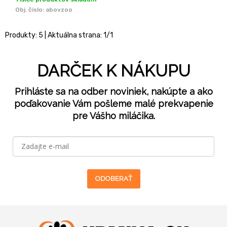
Obj. čislo:
abovzoo
Produkty:
5
| Aktuálna strana:
1
/
1
DARČEK K NÁKUPU
Prihláste sa na odber noviniek, nakúpte a ako
poďakovanie Vám pošleme malé prekvapenie
pre Vášho miláčika.
ODOBERAŤ