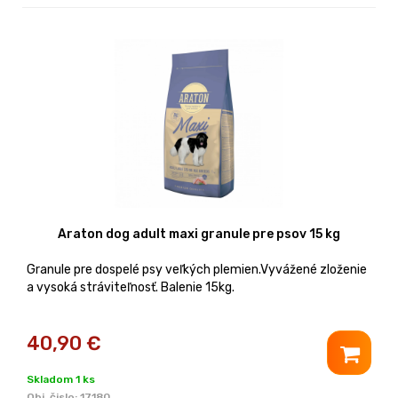
Araton dog adult maxi granule pre psov 15 kg
Granule pre dospelé psy veľkých plemien.Vyvážené zloženie
a vysoká stráviteľnosť. Balenie 15kg.
40,90
€
Skladom 1 ks
Obj. čislo:
17180