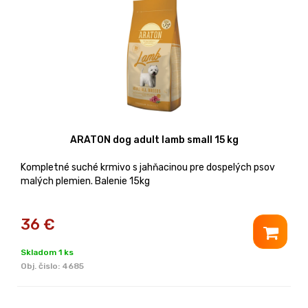
ARATON dog adult lamb small 15 kg
Kompletné suché krmivo s jahňacinou pre dospelých psov
malých plemien. Balenie 15kg
36
€
Skladom 1 ks
Obj. čislo:
4685