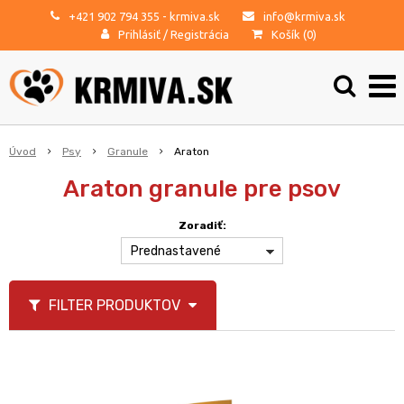
+421 902 794 355
- krmiva.sk
info@krmiva.sk
Prihlásiť
/
Registrácia
Košík (
0
)
Úvod
Psy
Granule
Araton
Araton granule pre psov
Zoradiť:
Prednastavené
FILTER PRODUKTOV