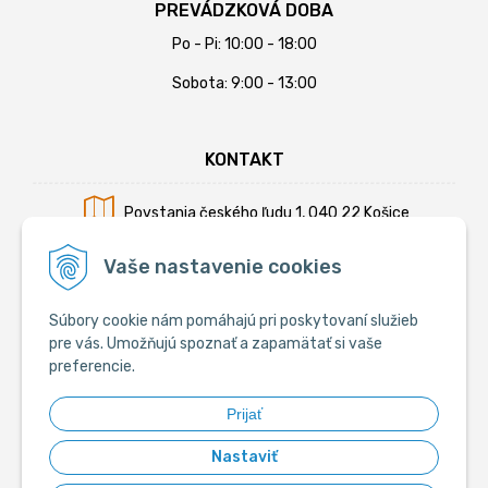
PREVÁDZKOVÁ DOBA
Po - Pi: 10:00 - 18:00
Sobota: 9:00 - 13:00
KONTAKT
Povstania českého ľudu 1, 040 22 Košice
Mobil:
+421 902 794 355
Vaše nastavenie cookies
E-mail:
info@krmiva.sk
Súbory cookie nám pomáhajú pri poskytovaní služieb
pre vás. Umožňujú spoznať a zapamätať si vaše
preferencie.
SOCIÁLNE
Prijať
Nastaviť