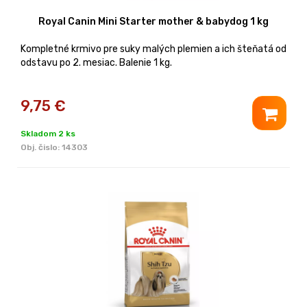
Royal Canin Mini Starter mother & babydog 1 kg
Kompletné krmivo pre suky malých plemien a ich šteňatá od
odstavu po 2. mesiac. Balenie 1 kg.
9,75
€
Skladom 2 ks
Obj. čislo:
14303