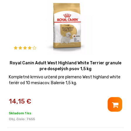
Royal Canin Adult West Highland White Terrier granule
pre dospelých psov 1,5 kg
Kompletné krmivo určené pre plemeno West highland white
teriér od 10 mesiacov. Balenie 1,5 kg.
14,15
€
Skladom 1 ks
Obj. čislo:
7655