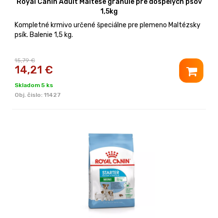
Royal Canin Adult Maltese granule pre dospelých psov
1,5kg
Kompletné krmivo určené špeciálne pre plemeno Maltézsky
psík. Balenie 1,5 kg.
15,79 €
14,21
€
Skladom 5 ks
Obj. čislo:
11427