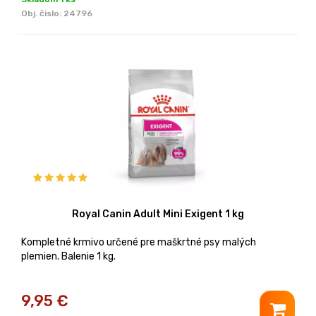
Obj. čislo:
24796
Royal Canin Adult Mini Exigent 1 kg
Kompletné krmivo určené pre maškrtné psy malých
plemien. Balenie 1 kg.
9,95
€