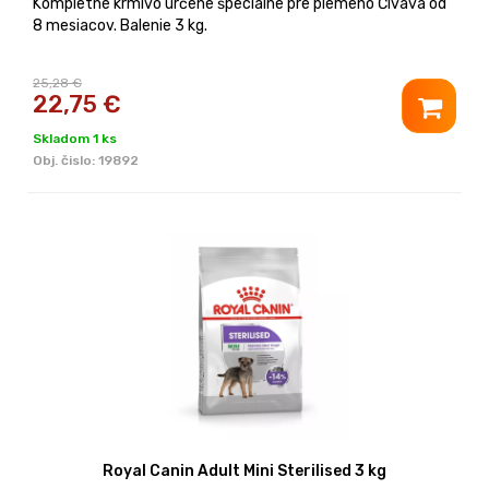
Kompletné krmivo určené špeciálne pre plemeno Čivava od
8 mesiacov. Balenie 3 kg.
25,28 €
22,75
€
Skladom 1 ks
Obj. čislo:
19892
Royal Canin Adult Mini Sterilised 3 kg