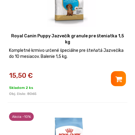
Royal Canin Puppy Jazvečík granule pre šteniatka 1,5
kg
Kompletné krmivo určené špeciálne pre šteňatá Jazvečíka
do 10 mesiacov. Balenie 1,5 kg.
15,50
€
Skladom 2 ks
Obj. čislo:
8065
Akcia -10%