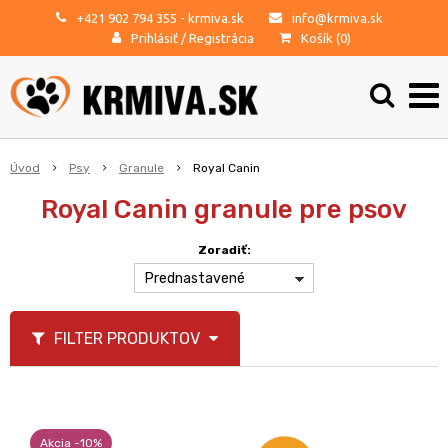
+421 902 794 355
- krmiva.sk
info@krmiva.sk
Prihlásiť
/
Registrácia
Košík (
0
)
Úvod
Psy
Granule
Royal Canin
Royal Canin granule pre psov
Zoradiť:
Prednastavené
FILTER PRODUKTOV
Akcia -10%