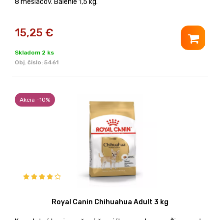
8 mesiacov. Balenie 1,5 kg.
15,25
€
Skladom 2 ks
Obj. čislo:
5461
Akcia -10%
Royal Canin Chihuahua Adult 3 kg