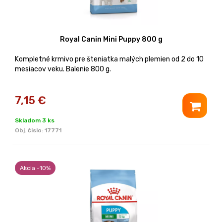
Royal Canin Mini Puppy 800 g
Kompletné krmivo pre šteniatka malých plemien od 2 do 10
mesiacov veku. Balenie 800 g.
7,15
€
Skladom 3 ks
Obj. čislo:
17771
Akcia -10%