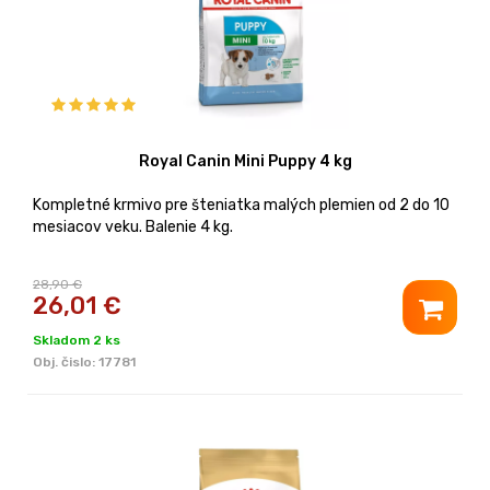
Royal Canin Mini Puppy 4 kg
Kompletné krmivo pre šteniatka malých plemien od 2 do 10
mesiacov veku. Balenie 4 kg.
28,90 €
26,01
€
Skladom 2 ks
Obj. čislo:
17781