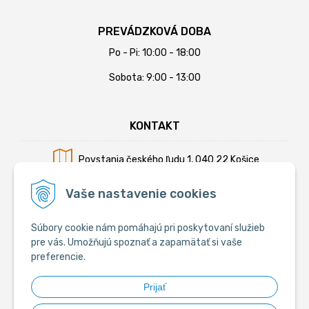
PREVÁDZKOVÁ DOBA
Po - Pi: 10:00 - 18:00
Sobota: 9:00 - 13:00
KONTAKT
Povstania českého ľudu 1, 040 22 Košice
Mobil:
+421 902 794 355
Vaše nastavenie cookies
E-mail:
info@krmiva.sk
Súbory cookie nám pomáhajú pri poskytovaní služieb
pre vás. Umožňujú spoznať a zapamätať si vaše
preferencie.
SOCIÁLNE
Prijať