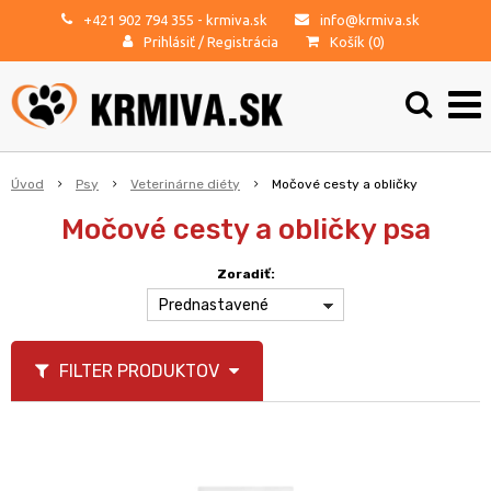
+421 902 794 355
- krmiva.sk
info@krmiva.sk
Prihlásiť
/
Registrácia
Košík (
0
)
Úvod
Psy
Veterinárne diéty
Močové cesty a obličky
Močové cesty a obličky psa
Zoradiť:
Prednastavené
FILTER PRODUKTOV