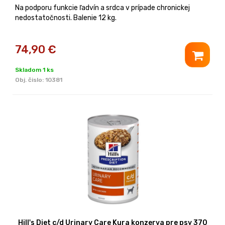
Na podporu funkcie ľadvín a srdca v prípade chronickej
nedostatočnosti. Balenie 12 kg.
74,90
€
Skladom 1 ks
Obj. čislo:
10381
Hill's Diet c/d Urinary Care Kura konzerva pre psy 370