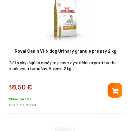
Royal Canin VHN dog Urinary granule pre psy 2 kg
Diéta okysľujúca moč pre psov s cystitídou a proti tvorbe
močových kameňov. Balenie 2 kg.
18,50
€
Skladom 1 ks
Obj. čislo:
11924