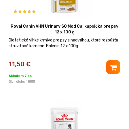
Royal Canin VHN Urinary SO Mod Cal kapsička pre psy
12 x 100 g
Dietetické vlhké krmivo pre psy s nadváhou, ktoré rozpúšťa
struvitové kamene. Balenie 12 x 100g.
11,50
€
Skladom 7 ks
Obj. čislo:
11855