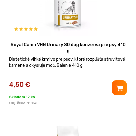
Royal Canin VHN Urinary SO dog konzerva pre psy 410
g
Dietetické vlhké krmivo pre psov, ktoré rozpúšťa struvitové
kamene a okysľuje moč. Balenie 410 g.
4,50
€
Skladom 12 ks
Obj. čislo:
11856