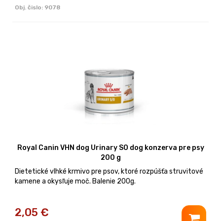
Obj. čislo:
9078
Royal Canin VHN dog Urinary SO dog konzerva pre psy
200 g
Dietetické vlhké krmivo pre psov, ktoré rozpúšťa struvitové
kamene a okysľuje moč. Balenie 200g.
2,05
€