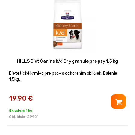
HILLS Diet Canine k/d Dry granule pre psy 1,5 kg
Dietetické krmivo pre psov s ochorením obličiek. Balenie
1,5kg.
19,90
€
Skladom 1 ks
Obj. čislo:
29901