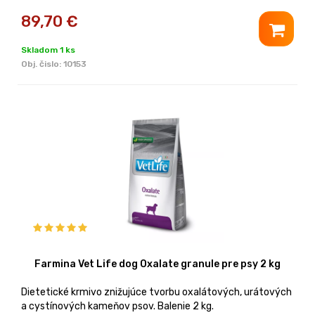
89,70
€
Skladom 1 ks
Obj. čislo:
10153
Farmina Vet Life dog Oxalate granule pre psy 2 kg
Dietetické krmivo znižujúce tvorbu oxalátových, urátových
a cystínových kameňov psov. Balenie 2 kg.