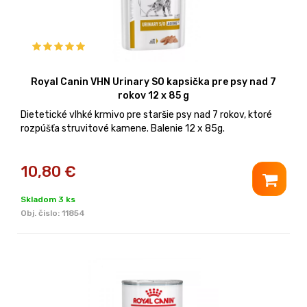
Royal Canin VHN Urinary SO kapsička pre psy nad 7
rokov 12 x 85 g
Dietetické vlhké krmivo pre staršie psy nad 7 rokov, ktoré
rozpúšťa struvitové kamene. Balenie 12 x 85g.
10,80
€
Skladom 3 ks
Obj. čislo:
11854