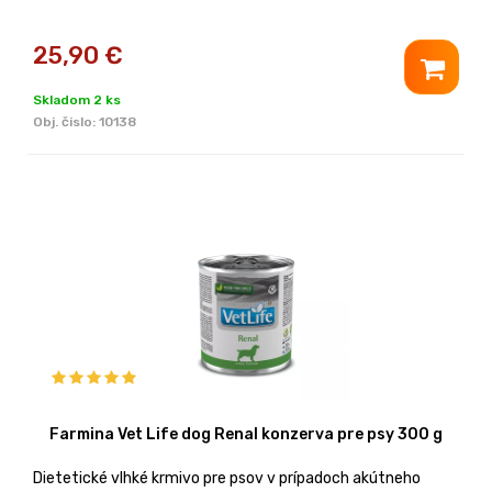
25,90
€
Skladom 2 ks
Obj. čislo:
10138
Farmina Vet Life dog Renal konzerva pre psy 300 g
Dietetické vlhké krmivo pre psov v prípadoch akútneho