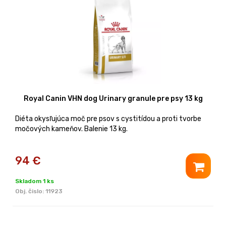
Royal Canin VHN dog Urinary granule pre psy 13 kg
Diéta okysľujúca moč pre psov s cystitídou a proti tvorbe
močových kameňov. Balenie 13 kg.
94
€
Skladom 1 ks
Obj. čislo:
11923