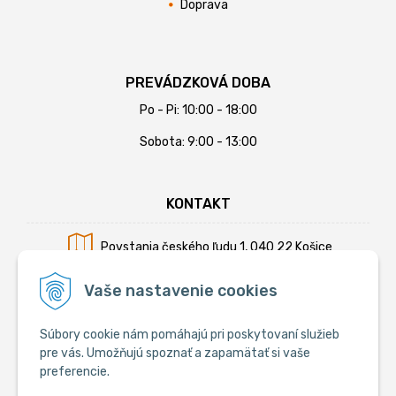
Doprava
PREVÁDZKOVÁ DOBA
Po - Pi: 10:00 - 18:00
Sobota: 9:00 - 13:00
KONTAKT
Povstania českého ľudu 1, 040 22 Košice
Mobil:
+421 902 794 355
Vaše nastavenie cookies
E-mail:
info@krmiva.sk
Súbory cookie nám pomáhajú pri poskytovaní služieb
pre vás. Umožňujú spoznať a zapamätať si vaše
preferencie.
SOCIÁLNE