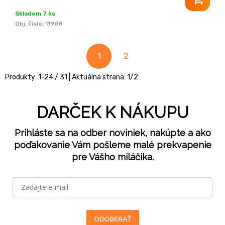
Skladom 7 ks
Obj. čislo:
11908
1
2
Produkty:
1
-
24
/
31
| Aktuálna strana:
1
/
2
DARČEK K NÁKUPU
Prihláste sa na odber noviniek, nakúpte a ako
poďakovanie Vám pošleme malé prekvapenie
pre Vášho miláčika.
ODOBERAŤ