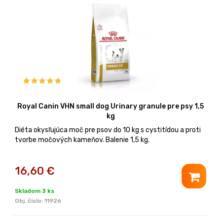
Royal Canin VHN small dog Urinary granule pre psy 1,5
kg
Diéta okysľujúca moč pre psov do 10 kg s cystitídou a proti
tvorbe močových kameňov. Balenie 1,5 kg.
16,60
€
Skladom 3 ks
Obj. čislo:
11926