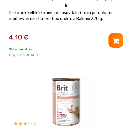
g
Dietetické vlhké krmivo pre psov, ktorí trpia poruchami
močových ciest a tvorbou urolitov. Balenie 370 g.
4,10
€
Skladom 4 ks
Obj. čislo:
10408