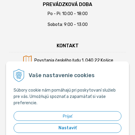
PREVÁDZKOVÁ DOBA
Po - Pi: 10:00 - 18:00
Sobota: 9:00 - 13:00
KONTAKT
Povstania českého ľudu 1, 040 22 Košice
Mobil:
+421 902 794 355
Vaše nastavenie cookies
E-mail:
info@krmiva.sk
Súbory cookie nám pomáhajú pri poskytovaní služieb
pre vás. Umožňujú spoznať a zapamätať si vaše
preferencie.
SOCIÁLNE
Prijať
Nastaviť