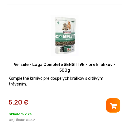
Versele - Laga Complete SENSITIVE - pre králikov -
500g
Kompletné krmivo pre dospelých králikov s citlivým
trávením.
5,20
€
Skladom 2 ks
Obj. čislo:
6259