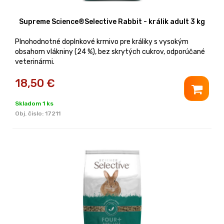
Supreme Science®Selective Rabbit - králik adult 3 kg
Plnohodnotné doplnkové krmivo pre králiky s vysokým
obsahom vlákniny (24 %), bez skrytých cukrov, odporúčané
veterinármi.
18,50
€
Skladom 1 ks
Obj. čislo:
17211