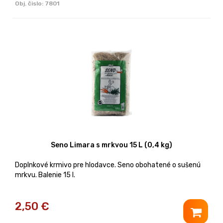
Obj. čislo:
7801
Seno Limara s mrkvou 15 L (0,4 kg)
Doplnkové krmivo pre hlodavce. Seno obohatené o sušenú
mrkvu. Balenie 15 l.
2,50
€