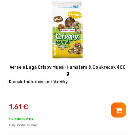
Versele Laga Crispy Muesli Hamsters & Co škrečok 400
g
Kompletné krmivo pre škrečky.
1,61
€
Skladom 2 ks
Obj. čislo:
5004