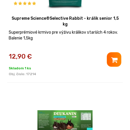
Supreme Science®Selective Rabbit - králik senior 1,5
kg
Superprémiové krmivo pre výživu králikov starších 4 rokov.
Balenie 1,5kg
12,90
€
Skladom 1 ks
Obj. čislo:
17214