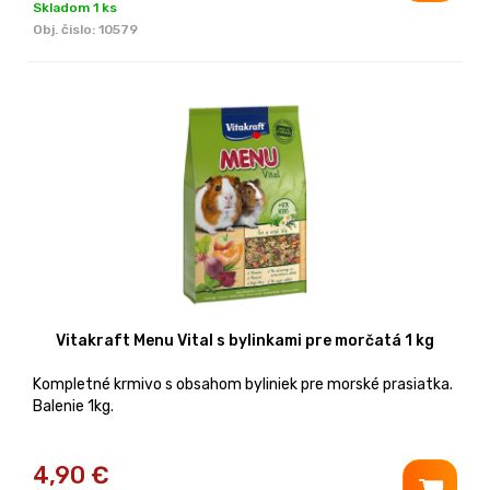
Skladom 1 ks
Obj. čislo:
10579
Vitakraft Menu Vital s bylinkami pre morčatá 1 kg
Kompletné krmivo s obsahom byliniek pre morské prasiatka.
Balenie 1kg.
4,90
€