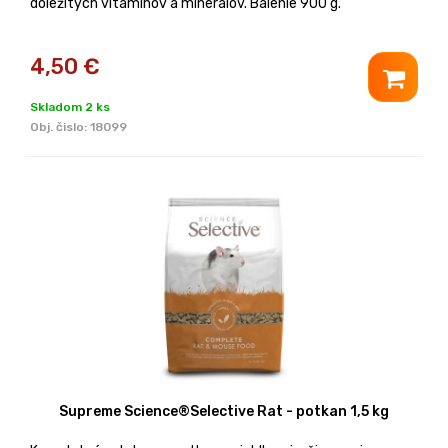
dôležitých vitamínov a minerálov. Balenie 900 g.
4,50
€
Skladom 2 ks
Obj. čislo:
18099
Supreme Science®Selective Rat - potkan 1,5 kg