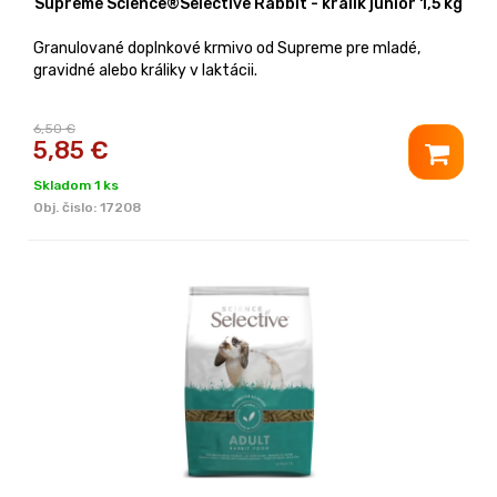
Supreme Science®Selective Rabbit - králik junior 1,5 kg
Granulované doplnkové krmivo od Supreme pre mladé,
gravidné alebo králiky v laktácii.
6,50 €
5,85
€
Skladom 1 ks
Obj. čislo:
17208