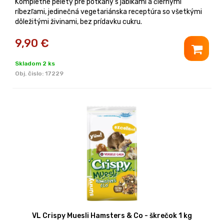
Kompletné pelety pre potkany s jablkami a čiernymi
ríbezľami, jedinečná vegetariánska receptúra so všetkými
dôležitými živinami, bez prídavku cukru.
9,90
€
Skladom 2 ks
Obj. čislo:
17229
VL Crispy Muesli Hamsters & Co - škrečok 1 kg