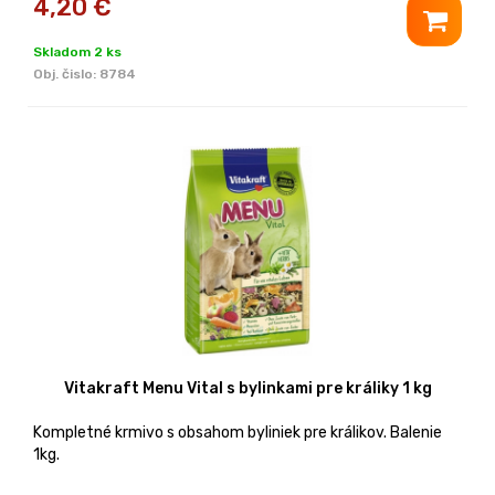
4,20
€
Skladom 2 ks
Obj. čislo:
8784
Vitakraft Menu Vital s bylinkami pre králiky 1 kg
Kompletné krmivo s obsahom byliniek pre králikov. Balenie
1kg.