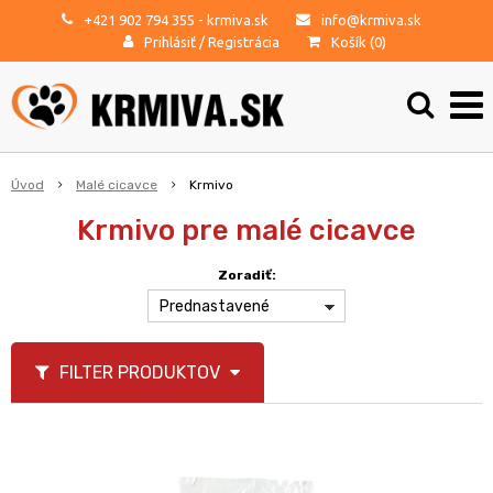
+421 902 794 355
- krmiva.sk
info@krmiva.sk
Prihlásiť
/
Registrácia
Košík (
0
)
Úvod
Malé cicavce
Krmivo
Krmivo pre malé cicavce
Zoradiť:
Prednastavené
FILTER PRODUKTOV