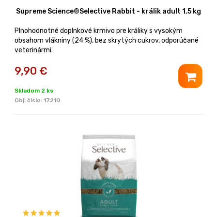
Supreme Science®Selective Rabbit - králik adult 1,5 kg
Plnohodnotné doplnkové krmivo pre králiky s vysokým
obsahom vlákniny (24 %), bez skrytých cukrov, odporúčané
veterinármi.
9,90
€
Skladom 2 ks
Obj. čislo:
17210