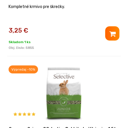
Kompletné krmivo pre škrečky.
3,25
€
Skladom 1 ks
Obj. čislo:
5855
Výpredaj -10%