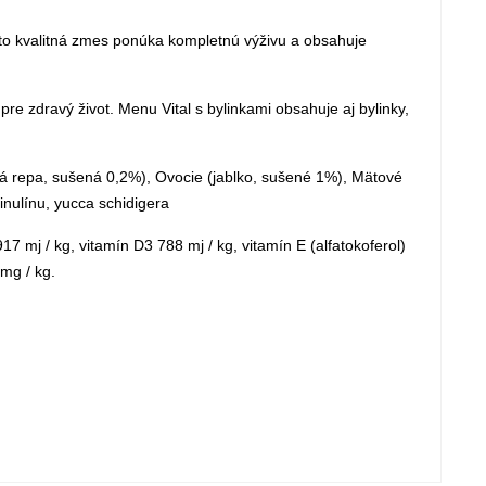
áto kvalitná zmes ponúka kompletnú výživu a obsahuje
pre zdravý život. Menu Vital s bylinkami obsahuje aj bylinky,
ná repa, sušená 0,2%), Ovocie (jablko, sušené 1%), Mätové
inulínu, yucca schidigera
 mj / kg, vitamín D3 788 mj / kg, vitamín E (alfatokoferol)
 mg / kg.