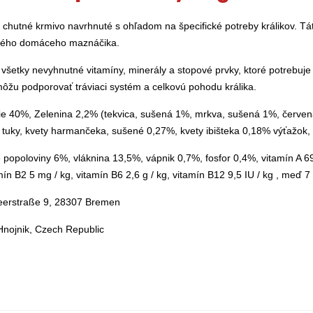
 chutné krmivo navrhnuté s ohľadom na špecifické potreby králikov. T
milého domáceho maznáčika.
 všetky nevyhnutné vitamíny, minerály a stopové prvky, ktoré potrebuje 
 môžu podporovať tráviaci systém a celkovú pohodu králika.
ilie 40%, Zelenina 2,2% (tekvica, sušená 1%, mrkva, sušená 1%, červe
a tuky, kvety harmančeka, sušené 0,27%, kvety ibišteka 0,18% výťažok, 
opoloviny 6%, vláknina 13,5%, vápnik 0,7%, fosfor 0,4%, vitamín A 6917
ín B2 5 mg / kg, vitamín B6 2,6 g / kg, vitamín B12 9,5 IU / kg , meď 7
eerstraße 9, 28307 Bremen
 Hnojnik, Czech Republic