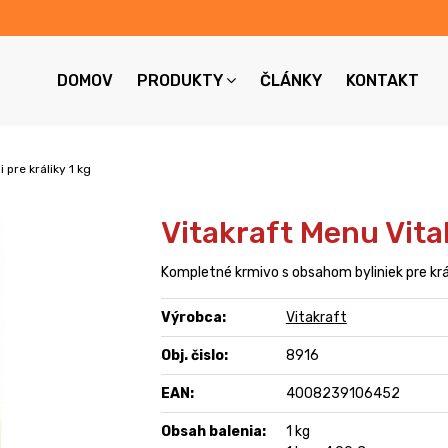
DOMOV
PRODUKTY
ČLÁNKY
KONTAKT
 pre králiky 1 kg
Vitakraft Menu Vital
Kompletné krmivo s obsahom byliniek pre král
Výrobca:
Vitakraft
Obj. čislo:
8916
EAN:
4008239106452
Obsah balenia:
1 kg