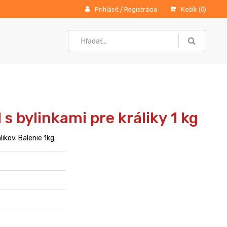
Prihlásiť
/
Registrácia
Košík (
0
)
 s bylinkami pre králiky 1 kg
ikov. Balenie 1kg.