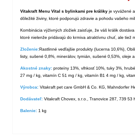
Vitakraft Menu Vital s bylinkami pre králiky
je vyvážené a
dôležité živiny, ktoré podporujú zdravie a pohodu vašeho 
Kombinácia výživných zložiek zaisťuje, že váš králik dostáva
ktoré nielenže pridávajú do krmiva atraktívnu chuť, ale tiež
Zloženie:
Rastlinné vedľajšie produkty (lucerna 10,6%), Ob
listy, sušené 0,8%, minerálov, tymián, sušené 0,53%, oleje 
Akostné znaky:
proteíny 13%, vlhkosť 10%, tuky 3%, hrubé p
27 mg / kg, vitamín C 51 mg / kg, vitamín B1 4 mg / kg, vitam
Výrobca:
Vitakraft pet care GmbH & Co. KG, Mahndorfer H
Dodávateľ:
Vitakraft Chovex, s.r.o., Tranovice 287, 739 53
Balenie:
1 kg