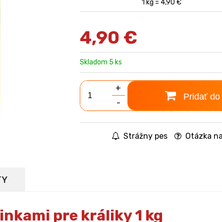
1 kg = 4,90 €
4,90
€
Skladom 5 ks
+
Pridať do
-
Strážny pes
Otázka na
TY
inkami pre králiky 1 kg