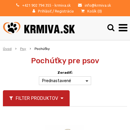
+421 902 794 355
- krmiva.sk
info@krmiva.sk
Prihlásiť
/
Registrácia
Košík (
0
)
Úvod
Psy
Pochúťky
Pochúťky pre psov
Zoradiť:
Prednastavené
FILTER PRODUKTOV