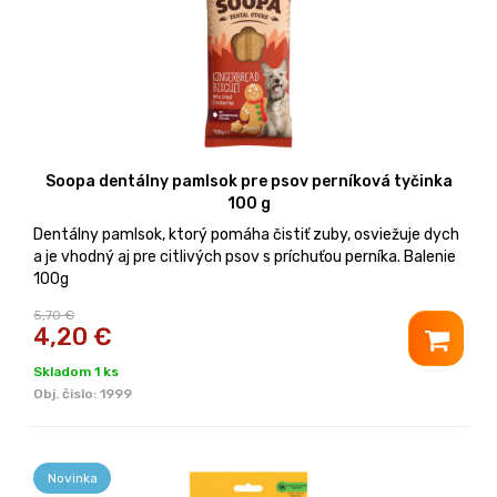
Soopa dentálny pamlsok pre psov perníková tyčinka
100 g
Dentálny pamlsok, ktorý pomáha čistiť zuby, osviežuje dych
a je vhodný aj pre citlivých psov s príchuťou perníka. Balenie
100g
5,70 €
4,20
€
Skladom 1 ks
Obj. čislo:
1999
Novinka