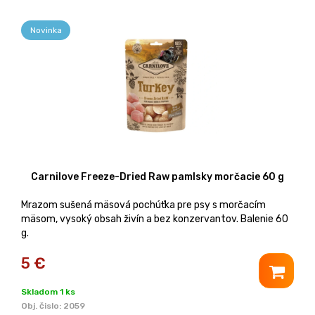
Novinka
Carnilove Freeze-Dried Raw pamlsky morčacie 60 g
Mrazom sušená mäsová pochúťka pre psy s morčacím
mäsom, vysoký obsah živín a bez konzervantov. Balenie 60
g.
5
€
Skladom 1 ks
Obj. čislo:
2059