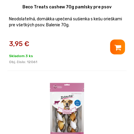
Beco Treats cashew 70g pamlsky pre psov
Neodolateľná, domäkka upečená sušienka s kešu orieškami
pre všetkých psov. Balenie 70g.
3,95
€
Skladom 3 ks
Obj. čislo:
12061