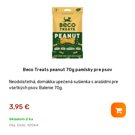
Beco Treats peanut 70g pamlsky pre psov
Neodolateľná, domäkka upečená sušienka s arašidmi pre
všetkých psov. Balenie 70g.
3,95
€
Skladom 2 ks
Obj. čislo:
12064