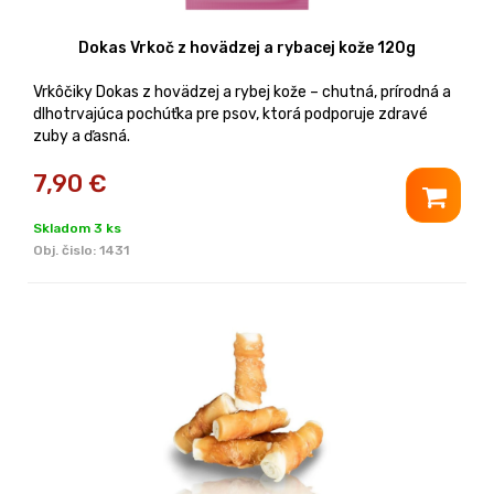
Dokas Vrkoč z hovädzej a rybacej kože 120g
Vrkôčiky Dokas z hovädzej a rybej kože – chutná, prírodná a
dlhotrvajúca pochúťka pre psov, ktorá podporuje zdravé
zuby a ďasná.
7,90
€
Skladom 3 ks
Obj. čislo:
1431