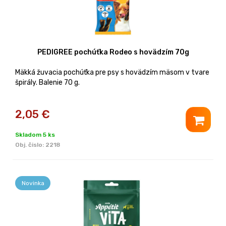
PEDIGREE pochúťka Rodeo s hovädzím 70g
Mäkká žuvacia pochúťka pre psy s hovädzím mäsom v tvare
špirály. Balenie 70 g.
2,05
€
Skladom 5 ks
Obj. čislo:
2218
Novinka