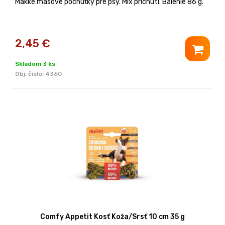
Mäkké mäsové pochúťky pre psy. Mix príchutí. Balenie 86 g.
2,45
€
Skladom 3 ks
Obj. čislo:
4360
Comfy Appetit Kosť Koža/Srsť 10 cm 35 g