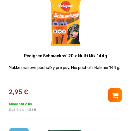
Pedigree Schmackos' 20 x Multi Mix 144g
Mäkké mäsové pochúťky pre psy. Mix príchutí. Balenie 144 g.
2,95
€
Skladom 2 ks
Obj. čislo:
4368