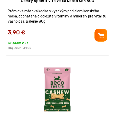
Comfy Appetit Vita Veľká Kocka Kôň 80G
Prémiová mäsová kocka s vysokým podielom konského
mäsa, obohatená o dôležité vitamíny a minerály pre vitalitu
vášho psa. Balenie 80g
3,90
€
Skladom 2 ks
Obj. čislo:
4133