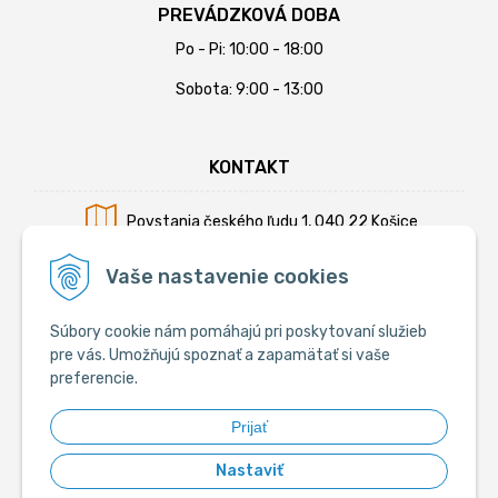
PREVÁDZKOVÁ DOBA
Po - Pi: 10:00 - 18:00
Sobota: 9:00 - 13:00
KONTAKT
Povstania českého ľudu 1, 040 22 Košice
Mobil:
+421 902 794 355
Vaše nastavenie cookies
E-mail:
info@krmiva.sk
Súbory cookie nám pomáhajú pri poskytovaní služieb
pre vás. Umožňujú spoznať a zapamätať si vaše
preferencie.
SOCIÁLNE
Prijať
Nastaviť