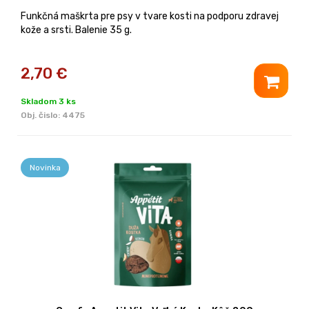
Funkčná maškrta pre psy v tvare kosti na podporu zdravej
kože a srsti. Balenie 35 g.
2,70
€
Skladom 3 ks
Obj. čislo:
4475
Novinka