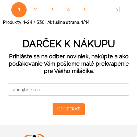
1
2
3
4
5
…
>|
Produkty:
1
-
24
/
330
| Aktuálna strana:
1
/
14
DARČEK K NÁKUPU
Prihláste sa na odber noviniek, nakúpte a ako
poďakovanie Vám pošleme malé prekvapenie
pre Vášho miláčika.
ODOBERAŤ