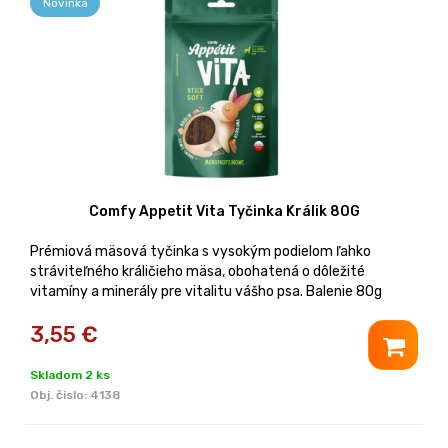
Novinka
Comfy Appetit Vita Tyčinka Králik 80G
Prémiová mäsová tyčinka s vysokým podielom ľahko
stráviteľného králičieho mäsa, obohatená o dôležité
vitamíny a minerály pre vitalitu vášho psa. Balenie 80g
3,55
€
Skladom 2 ks
Obj. čislo:
4138