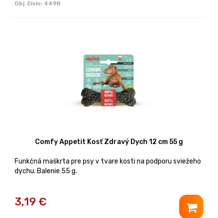
Obj. čislo:
4498
Comfy Appetit Kosť Zdravý Dych 12 cm 55 g
Funkčná maškrta pre psy v tvare kosti na podporu sviežeho
dychu. Balenie 55 g.
3,19
€