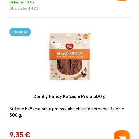
Skladom 3 ks
Obj. čislo:
4473
Novinka
Comfy Fancy Kačacie Prsia 500 g
Sušené kačacie prsia pre psy ako chutná odmena. Balenie
500 g.
9,35
€