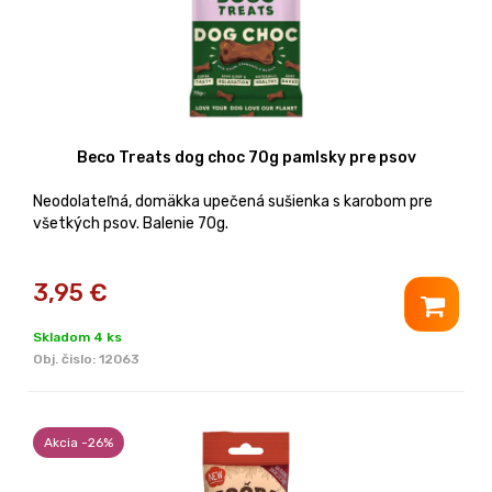
Beco Treats dog choc 70g pamlsky pre psov
Neodolateľná, domäkka upečená sušienka s karobom pre
všetkých psov. Balenie 70g.
3,95
€
Skladom 4 ks
Obj. čislo:
12063
Akcia -26%