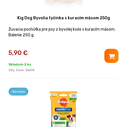
Kig Dog Byvolia tyčinka s kuracím mäsom 250g
Žuvacia pochúťka pre psy z byvolej kože s kuracím mäsom.
Balenie 250 g.
5,90
€
Skladom 2 ks
Obj. čislo:
8658
Novinka