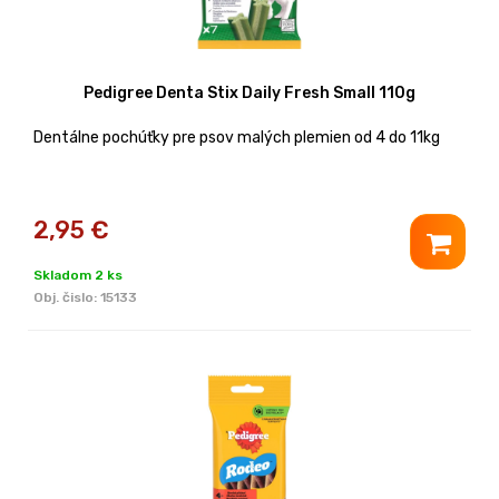
Pedigree Denta Stix Daily Fresh Small 110g
Dentálne pochúťky pre psov malých plemien od 4 do 11kg
2,95
€
Skladom 2 ks
Obj. čislo:
15133