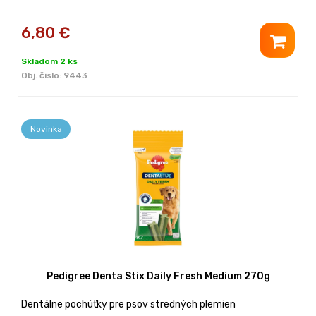
6,80
€
Skladom 2 ks
Obj. čislo:
9443
Novinka
Pedigree Denta Stix Daily Fresh Medium 270g
Dentálne pochúťky pre psov stredných plemien