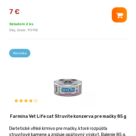
7
€
Skladom 2 ks
Obj. čislo:
11798
Novinka
Farmina Vet Life cat Struvite konzerva pre mačky 85 g
Dietetické vlhké krmivo pre mačky, ktoré rozpúšťa
struvitové kamene a znižuje opätovný výskyt. Balenie 85 g.