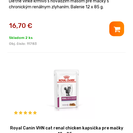
Diétne vlhké krmivo s hovädzím mäsom pre mačky s
chronickým renálnym zlyhaním. Balenie 12 x 85 g.
16,70
€
Skladom 2 ks
Obj. čislo:
11783
Royal Canin VHN cat renal chicken kapsička pre mačky