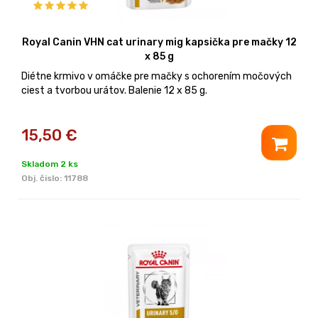
Royal Canin VHN cat urinary mig kapsička pre mačky 12
x 85 g
Diétne krmivo v omáčke pre mačky s ochorením močových
ciest a tvorbou urátov. Balenie 12 x 85 g.
15,50
€
Skladom 2 ks
Obj. čislo:
11788