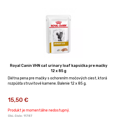
Royal Canin VHN cat urinary loaf kapsička pre mačky
12 x 85 g
Diétna pena pre mačky s ochorením močových ciest, ktorá
rozpúšťa struvitové kamene. Balenie 12 x 85 g.
15,50
€
Produkt je momentálne nedostupný.
Obj. čislo:
11787