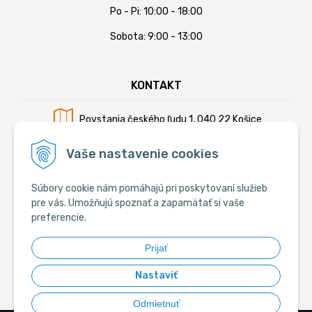
Po - Pi: 10:00 - 18:00
Sobota: 9:00 - 13:00
KONTAKT
Povstania českého ľudu 1, 040 22 Košice
Mobil:
+421 902 794 355
Vaše nastavenie cookies
E-mail:
info@krmiva.sk
Súbory cookie nám pomáhajú pri poskytovaní služieb
pre vás. Umožňujú spoznať a zapamätať si vaše
preferencie.
SOCIÁLNE
Prijať
Nastaviť
Odmietnuť