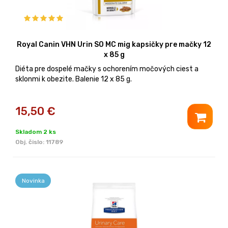
Royal Canin VHN Urin SO MC mig kapsičky pre mačky 12
x 85 g
Diéta pre dospelé mačky s ochorením močových ciest a
sklonmi k obezite. Balenie 12 x 85 g.
15,50
€
Skladom 2 ks
Obj. čislo:
11789
Novinka