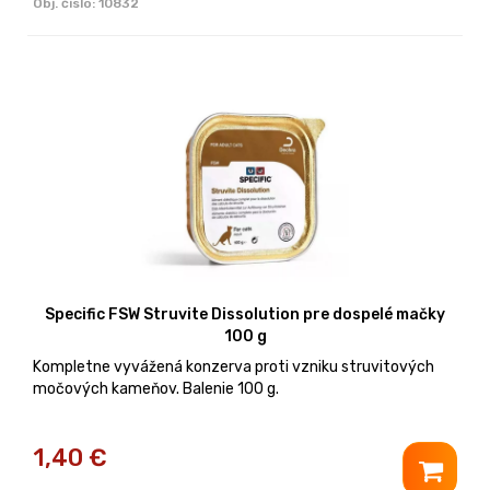
Obj. čislo:
10832
Specific FSW Struvite Dissolution pre dospelé mačky
100 g
Kompletne vyvážená konzerva proti vzniku struvitových
močových kameňov. Balenie 100 g.
1,40
€