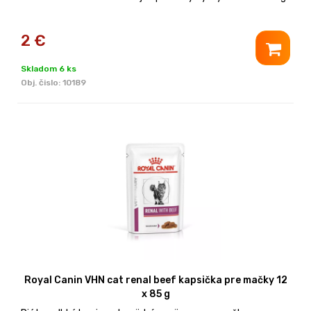
2
€
Skladom 6 ks
Obj. čislo:
10189
Royal Canin VHN cat renal beef kapsička pre mačky 12
x 85 g