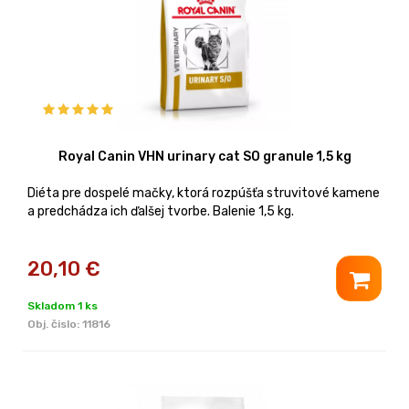
Royal Canin VHN urinary cat SO granule 1,5 kg
Diéta pre dospelé mačky, ktorá rozpúšťa struvitové kamene
a predchádza ich ďalšej tvorbe. Balenie 1,5 kg.
20,10
€
Skladom 1 ks
Obj. čislo:
11816