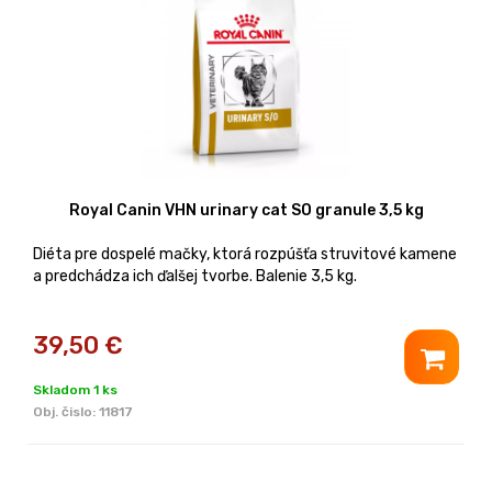
Royal Canin VHN urinary cat SO granule 3,5 kg
Diéta pre dospelé mačky, ktorá rozpúšťa struvitové kamene
a predchádza ich ďalšej tvorbe. Balenie 3,5 kg.
39,50
€
Skladom 1 ks
Obj. čislo:
11817