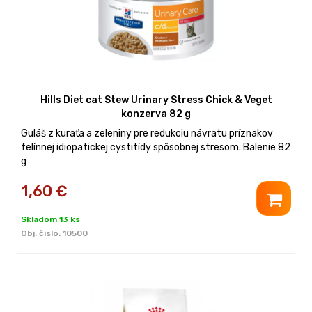
Hills Diet cat Stew Urinary Stress Chick & Veget
konzerva 82 g
Guláš z kuraťa a zeleniny pre redukciu návratu príznakov
felínnej idiopatickej cystitídy spôsobnej stresom. Balenie 82
g
1,60
€
Skladom 13 ks
Obj. čislo:
10500