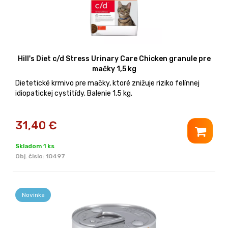
Hill's Diet c/d Stress Urinary Care Chicken granule pre
mačky 1,5 kg
Dietetické krmivo pre mačky, ktoré znižuje riziko felínnej
idiopatickej cystitídy. Balenie 1,5 kg.
31,40
€
Skladom 1 ks
Obj. čislo:
10497
Novinka