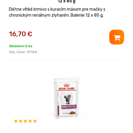
12 x 85 g
Diétne vlhké krmivo s kuracím mäsom pre mačky s
chronickým renálnym zlyhaním. Balenie 12 x 85 g.
16,70
€
Skladom 5 ks
Obj. čislo:
11784