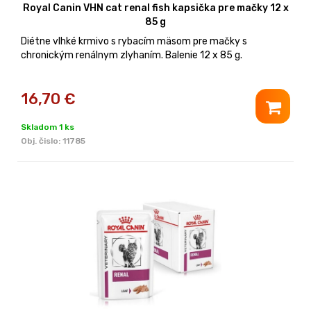
Royal Canin VHN cat renal fish kapsička pre mačky 12 x
85 g
Diétne vlhké krmivo s rybacím mäsom pre mačky s
chronickým renálnym zlyhaním. Balenie 12 x 85 g.
16,70
€
Skladom 1 ks
Obj. čislo:
11785