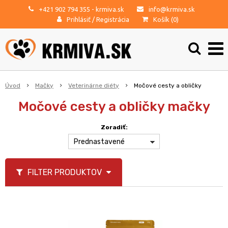
+421 902 794 355
- krmiva.sk
info@krmiva.sk
Prihlásiť
/
Registrácia
Košík (
0
)
Úvod
Mačky
Veterinárne diéty
Močové cesty a obličky
Močové cesty a obličky mačky
Zoradiť:
Prednastavené
FILTER PRODUKTOV