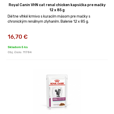
Royal Canin VHN cat renal chicken kapsička pre mačky
12 x 85 g
Diétne vlhké krmivo s kuracím mäsom pre mačky s
chronickým renálnym zlyhaním. Balenie 12 x 85 g.
16,70
€
Skladom 5 ks
Obj. čislo:
11784