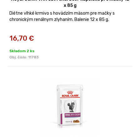
x 85 g
Diétne vlhké krmivo s hovädzím mäsom pre mačky s
chronickým renálnym zlyhaním. Balenie 12 x 85 g.
16,70
€
Skladom 2 ks
Obj. čislo:
11783