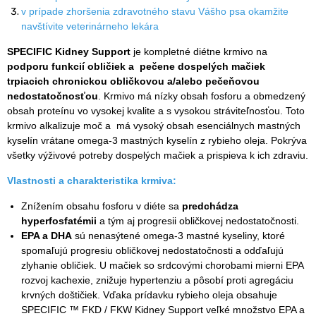
v prípade zhoršenia zdravotného stavu Vášho psa okamžite
navštívite veterinárneho lekára
SPECIFIC Kidney Support
je kompletné diétne krmivo na
podporu funkcií obličiek a pečene dospelých mačiek
trpiacich chronickou obličkovou a/alebo pečeňovou
nedostatočnosťou
. Krmivo má nízky obsah fosforu a obmedzený
obsah proteínu vo vysokej kvalite a s vysokou stráviteľnosťou. Toto
krmivo alkalizuje moč a má vysoký obsah esenciálnych mastných
kyselín vrátane omega-3 mastných kyselín z rybieho oleja. Pokrýva
všetky výživové potreby dospelých mačiek a prispieva k ich zdraviu.
Vlastnosti a charakteristika krmiva:
Znížením obsahu fosforu v diéte sa
predchádza
hyperfosfatémii
a tým aj progresii obličkovej nedostatočnosti.
EPA a DHA
sú nenasýtené omega-3 mastné kyseliny, ktoré
spomaľujú progresiu obličkovej nedostatočnosti a odďaľujú
zlyhanie obličiek. U mačiek so srdcovými chorobami mierni EPA
rozvoj kachexie, znižuje hypertenziu a pôsobí proti agregáciu
krvných doštičiek. Vďaka prídavku rybieho oleja obsahuje
SPECIFIC ™ FKD / FKW Kidney Support veľké množstvo EPA a