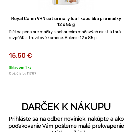
Royal Canin VHN cat urinary loaf kapsička pre mačky
12 x 85 g
Diétna pena pre mačky s ochorením močových ciest, ktorá
rozpúšťa struvitové kamene. Balenie 12 x 85 g.
15,50
€
Skladom 1 ks
Obj. čislo:
11787
DARČEK K NÁKUPU
Prihláste sa na odber noviniek, nakúpte a ako
poďakovanie Vám pošleme malé prekvapenie