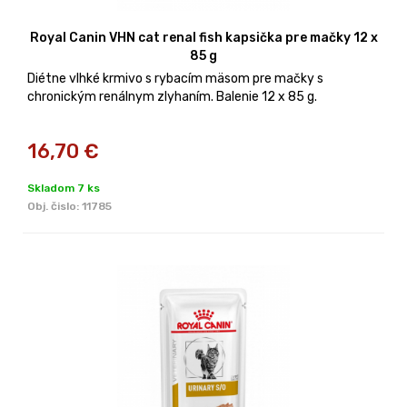
Royal Canin VHN cat renal fish kapsička pre mačky 12 x
85 g
Diétne vlhké krmivo s rybacím mäsom pre mačky s
chronickým renálnym zlyhaním. Balenie 12 x 85 g.
16,70
€
Skladom 7 ks
Obj. čislo:
11785