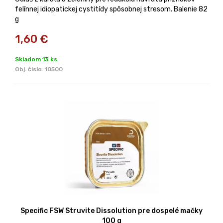
felínnej idiopatickej cystitídy spôsobnej stresom. Balenie 82
g
1,60
€
Skladom 13 ks
Obj. čislo:
10500
Specific FSW Struvite Dissolution pre dospelé mačky
100 g