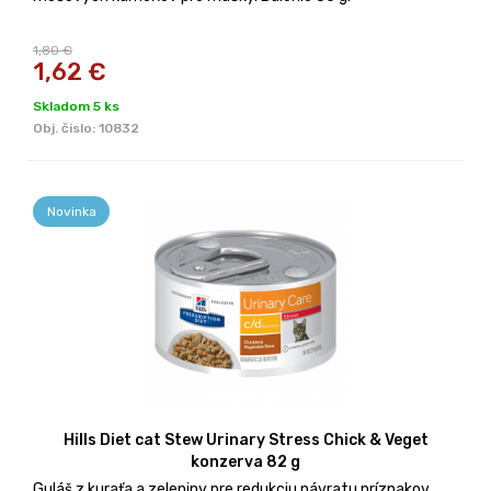
1,80 €
1,62
€
Skladom 5 ks
Obj. čislo:
10832
Novinka
Hills Diet cat Stew Urinary Stress Chick & Veget
konzerva 82 g
Guláš z kuraťa a zeleniny pre redukciu návratu príznakov