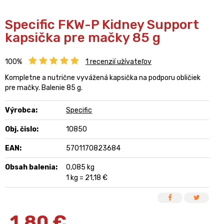
Specific FKW-P Kidney Support
kapsička pre mačky 85 g
100%
1
recenzií užívateľov
Kompletne a nutrične vyvážená kapsička na podporu obličiek
pre mačky. Balenie 85 g.
Výrobca:
Specific
Obj. čislo:
10850
EAN:
5701170823684
Obsah balenia:
0,085 kg
1 kg = 21,18 €
1,80
€