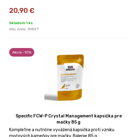
20,90
€
Skladom 1 ks
Obj. čislo:
10827
Akcia -10%
Specific FCW-P Crystal Management kapsička pre
mačky 85 g
Kompletne a nutrične vyvážená kapsička proti vzniku
močových kameňov pre mačky. Balenie 85 g.