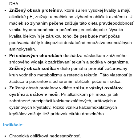
DHA.
Znížený obsah proteínov
, ktoré sú len vysokej kvality a majú
alkalické pH, znižuje u mačiek so zlyhaním obličiek azotémiu. U
mačiek so zlyhaním pečene znižuje táto diéta pravdepodobnosť
vzniku hyperamonémie a pečeňovej encefalopatie. Vysoká
kvalita bielkovín je zárukou toho, že pes bude mať počas
podávania diéty k dispozícii dostatočné množstvo esenciálnych
aminokyselín.
Pri srdcových chorobách
dochádza následkom zníženého
srdcového výdaja k zadržiavaní tekutín a sodíka v organizme.
Znížený obsah sodíka
v diéte pomáha prerušiť začarovaný
kruh vodného metabolizmu a retencia tekutín. Táto vlastnosť je
žiaduca u pacientov s ochorením obličiek, pečene i srdca.
Znížený obsah proteínov v diéte
znižuje výskyt oxalátov,
cystínu a urátov v moči
. Pri alkalickom pH moču je tak
zabránené precipitácii kalciumoxalátových, urátových a
cystínových kryštálov. Riziko vzniku kalciumoxalátových
kryštálov znižuje tiež prídavok citrátu draselného.
Indikácie:
Chronická obličková nedostatočnosť.