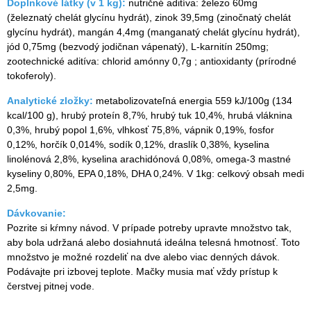
Doplnkové látky (v 1 kg):
nutričné aditíva: železo 60mg
(železnatý chelát glycínu hydrát), zinok 39,5mg (zinočnatý chelát
glycínu hydrát), mangán 4,4mg (manganatý chelát glycínu hydrát),
jód 0,75mg (bezvodý jodičnan vápenatý), L-karnitín 250mg;
zootechnické aditíva: chlorid amónny 0,7g ; antioxidanty (prírodné
tokoferoly).
Analytické zložky:
metabolizovateľná energia 559 kJ/100g (134
kcal/100 g), hrubý proteín 8,7%, hrubý tuk 10,4%, hrubá vláknina
0,3%, hrubý popol 1,6%, vlhkosť 75,8%, vápnik 0,19%, fosfor
0,12%, horčík 0,014%, sodík 0,12%, draslík 0,38%, kyselina
linolénová 2,8%, kyselina arachidónová 0,08%, omega-3 mastné
kyseliny 0,80%, EPA 0,18%, DHA 0,24%. V 1kg: celkový obsah medi
2,5mg.
Dávkovanie:
Pozrite si kŕmny návod. V prípade potreby upravte množstvo tak,
aby bola udržaná alebo dosiahnutá ideálna telesná hmotnosť. Toto
množstvo je možné rozdeliť na dve alebo viac denných dávok.
Podávajte pri izbovej teplote. Mačky musia mať vždy prístup k
čerstvej pitnej vode.