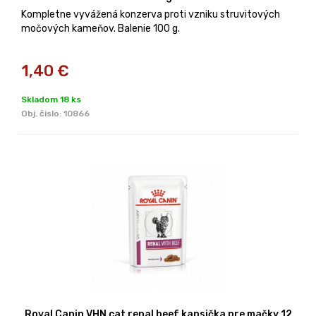
Kompletne vyvážená konzerva proti vzniku struvitových
močových kameňov. Balenie 100 g.
1,40
€
Skladom 18 ks
Obj. čislo:
10866
Royal Canin VHN cat renal beef kapsička pre mačky 12