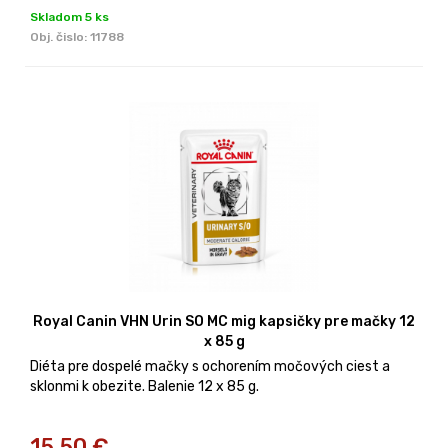
Skladom 5 ks
Obj. čislo:
11788
Royal Canin VHN Urin SO MC mig kapsičky pre mačky 12
x 85 g
Diéta pre dospelé mačky s ochorením močových ciest a
sklonmi k obezite. Balenie 12 x 85 g.
15,50
€