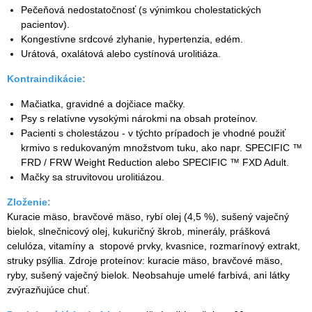
Pečeňová nedostatočnosť (s výnimkou cholestatických
pacientov).
Kongestívne srdcové zlyhanie, hypertenzia, edém.
Urátová, oxalátová alebo cystínová urolitiáza.
Kontraindikácie:
Mačiatka, gravidné a dojčiace mačky.
Psy s relatívne vysokými nárokmi na obsah proteínov.
Pacienti s cholestázou - v týchto prípadoch je vhodné použiť
krmivo s redukovaným množstvom tuku, ako napr. SPECIFIC ™
FRD / FRW Weight Reduction alebo SPECIFIC ™ FXD Adult.
Mačky sa struvitovou urolitiázou.
Zloženie:
Kuracie mäso, bravčové mäso, rybí olej (4,5 %), sušený vaječný
bielok, slnečnicový olej, kukuričný škrob, minerály, prášková
celulóza, vitamíny a stopové prvky, kvasnice, rozmarínový extrakt,
struky psýllia. Zdroje proteínov: kuracie mäso, bravčové mäso,
ryby, sušený vaječný bielok. Neobsahuje umelé farbivá, ani látky
zvýrazňujúce chuť.