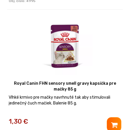
Obj. čislo:
4995
Royal Canin FHN sensory smell gravy kapsička pre
mačky 85 g
Vlhké krmivo pre mačky navrhnuté tak aby stimulovali
jedinečný čuch mačiek. Balenie 85 g.
1,30
€