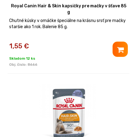
Royal Canin Hair & Skin kapsičky pre mačky v šťave 85
g
Chutné kúsky v omáčke špeciálne na krásnu srsť pre mačky
staršie ako 1 rok. Balenie 85 g.
1,55
€
Skladom 12 ks
Obj. čislo:
8666