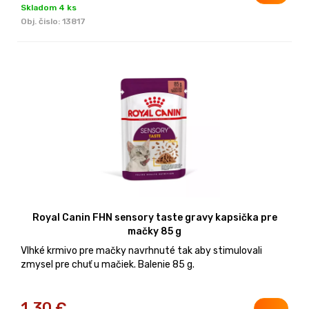
Skladom 4 ks
Obj. čislo:
13817
Royal Canin FHN sensory taste gravy kapsička pre
mačky 85 g
Vlhké krmivo pre mačky navrhnuté tak aby stimulovali
zmysel pre chuť u mačiek. Balenie 85 g.
1,30
€