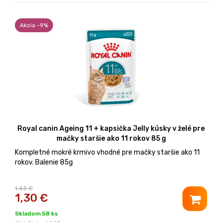
Akcia -9%
Royal canin Ageing 11 + kapsička Jelly kúsky v želé pre
mačky staršie ako 11 rokov 85 g
Kompletné mokré krmivo vhodné pre mačky staršie ako 11
rokov. Balenie 85g
1,43 €
1,30
€
Skladom 58 ks