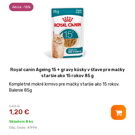
Akcia -16%
Royal canin Ageing 15 + gravy kúsky v šťave pre mačky
staršie ako 15 rokov 85 g
Kompletné mokré krmivo pre mačky staršie ako 15 rokov.
Balenie 85g
1,43 €
1,20
€
Skladom 8 ks
Obj. čislo:
4996