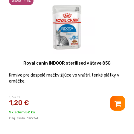
Akcia -10%
Royal canin INDOOR sterilised v šťave 85G
Krmivo pre dospelé mačky žijúce vo vnútri, tenké plátky v
omáčke.
1,33 €
1,20
€
Skladom 52 ks
Obj. čislo:
14964