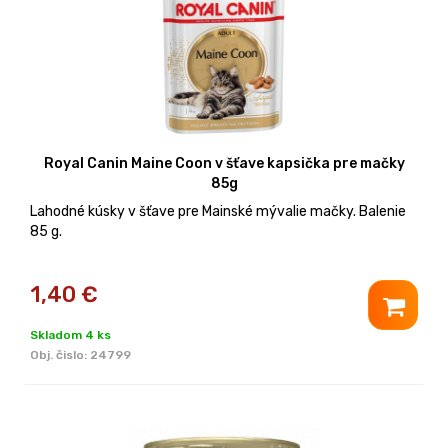
Royal Canin Maine Coon v šťave kapsička pre mačky
85g
Lahodné kúsky v šťave pre Mainské mývalie mačky. Balenie
85 g.
1,40
€
Skladom 4 ks
Obj. čislo:
24799