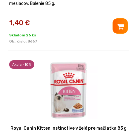
mesiacov. Balenie 85 g.
1,40
€
Skladom 26 ks
Obj. čislo:
8667
Akcia -10%
Royal Canin Kitten Instinctive v želé pre mačiatka 85 g