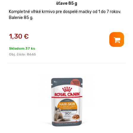
šťave 85 g
Kompletné vlhké krmivo pre dospelé mačky od 1 do 7 rokov.
Balenie 85 g.
1,30
€
Skladom 37 ks
Obj. čislo:
8665