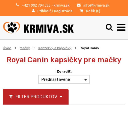
+421 902 794 355
- krmiva.sk
info@krmiva.sk
Prihlásiť
/
Registrácia
Košík (
0
)
Úvod
Mačky
Konzervy a kapsičky
Royal Canin
Royal Canin kapsičky pre mačky
Zoradiť:
Prednastavené
FILTER PRODUKTOV