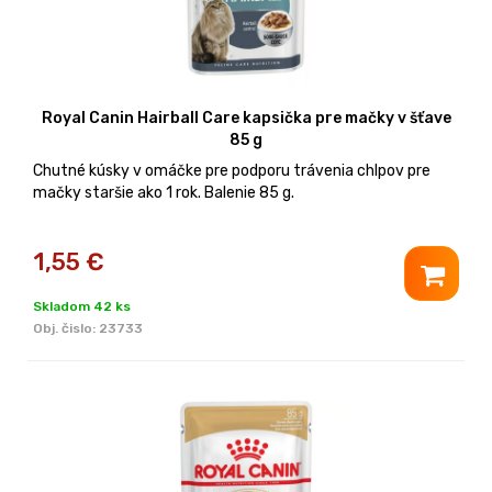
Royal Canin Hairball Care kapsička pre mačky v šťave
85 g
Chutné kúsky v omáčke pre podporu trávenia chlpov pre
mačky staršie ako 1 rok. Balenie 85 g.
1,55
€
Skladom 42 ks
Obj. čislo:
23733