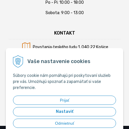
Po - Pi: 10:00 - 18:00
Sobota: 9:00 - 13:00
KONTAKT
Povstania českého ľudu 1, 040 22 Košice
Mobil:
+421 902 794 355
Vaše nastavenie cookies
E-mail:
info@krmiva.sk
Súbory cookie nám pomáhajú pri poskytovaní služieb
pre vás. Umožňujú spoznať a zapamätať si vaše
preferencie.
SOCIÁLNE
Prijať
Nastaviť
Odmietnuť