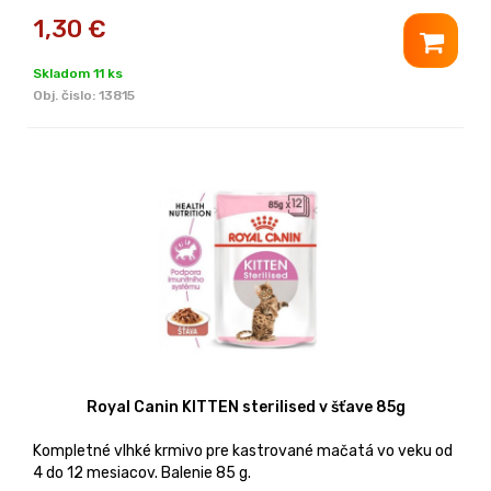
1,30
€
Skladom 11 ks
Obj. čislo:
13815
Royal Canin KITTEN sterilised v šťave 85g
Kompletné vlhké krmivo pre kastrované mačatá vo veku od
4 do 12 mesiacov. Balenie 85 g.