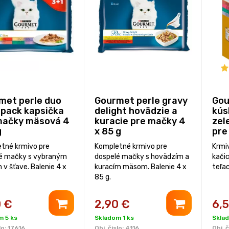
met perle duo
Gourmet perle gravy
Gou
ipack kapsička
delight hovädzie a
kús
mačky mäsová 4
kuracie pre mačky 4
zel
g
x 85 g
pre
tné krmivo pre
Kompletné krmivo pre
Krmi
é mačky s vybraným
dospelé mačky s hovädzím a
kačic
v šťave. Balenie 4 x
kuracím mäsom. Balenie 4 x
teľac
85 g.
0
€
2,90
€
6,
m 5 ks
Skladom 1 ks
Sklad
lo:
17616
Obj. čislo:
4116
Obj. č