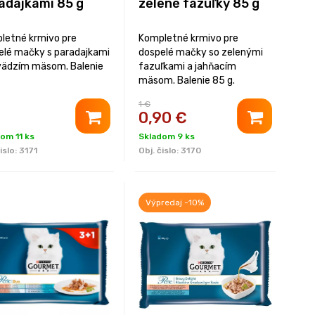
adajkami 85 g
zelené fazuľky 85 g
letné krmivo pre
Kompletné krmivo pre
elé mačky s paradajkami
dospelé mačky so zelenými
vädzím mäsom. Balenie
fazuľkami a jahňacím
mäsom. Balenie 85 g.
1 €
0,90
€
om 11 ks
Skladom 9 ks
islo:
3171
Obj. čislo:
3170
Výpredaj -10%