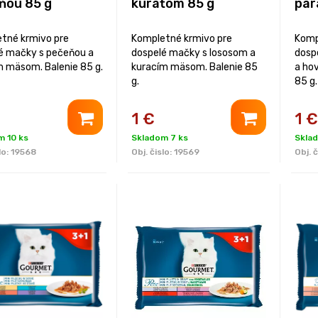
ňou 85 g
kuraťom 85 g
par
tné krmivo pre
Kompletné krmivo pre
Komp
é mačky s pečeňou a
dospelé mačky s lososom a
dosp
ím mäsom. Balenie 85 g.
kuracím mäsom. Balenie 85
a ho
g.
85 g.
1
€
1
€
m 10 ks
Skladom 7 ks
Sklad
lo:
19568
Obj. čislo:
19569
Obj. č