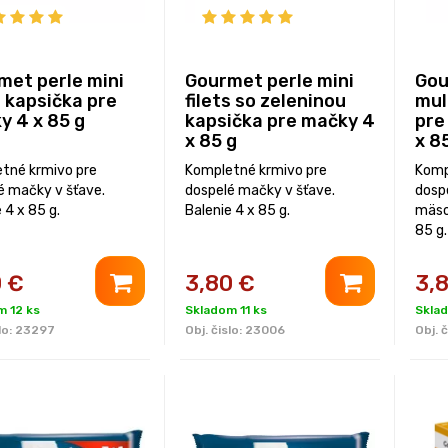
met perle mini
Gourmet perle mini
Gou
s kapsička pre
filets so zeleninou
mul
y 4 x 85 g
kapsička pre mačky 4
pre
x 85 g
x 8
tné krmivo pre
Kompletné krmivo pre
Komp
é mačky v šťave.
dospelé mačky v šťave.
dosp
 4 x 85 g.
Balenie 4 x 85 g.
mäso
85 g.
0
€
3,80
€
3,
m 12 ks
Skladom 11 ks
Sklad
lo:
23297
Obj. čislo:
23006
Obj. č