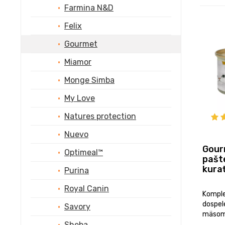
Farmina N&D
Felix
Gourmet
Miamor
Monge Simba
My Love
Natures protection
Nuevo
Gour
Optimeal™
pašt
kura
Purina
Royal Canin
Komple
dospel
Savory
mäsom.
Sheba