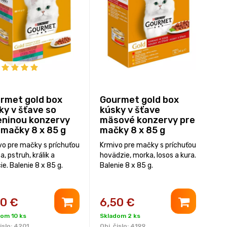
rmet gold box
Gourmet gold box
ky v šťave so
kúsky v šťave
eninou konzervy
mäsové konzervy pre
 mačky 8 x 85 g
mačky 8 x 85 g
vo pre mačky s príchuťou
Krmivo pre mačky s príchuťou
a, pstruh, králik a
hovädzie, morka, losos a kura.
ie. Balenie 8 x 85 g.
Balenie 8 x 85 g.
50
€
6,50
€
om 10 ks
Skladom 2 ks
islo:
4201
Obj. čislo:
4199