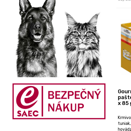
Gour
pašt
x 85 
Krmivo
tuniak
hovädzi