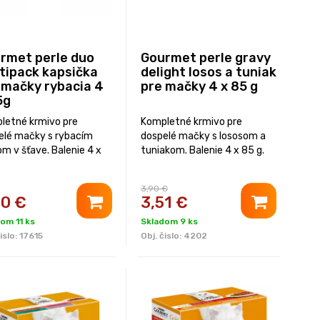
rmet perle duo
Gourmet perle gravy
tipack kapsička
delight losos a tuniak
 mačky rybacia 4
pre mačky 4 x 85 g
5g
letné krmivo pre
Kompletné krmivo pre
elé mačky s rybacím
dospelé mačky s lososom a
m v šťave. Balenie 4 x
tuniakom. Balenie 4 x 85 g.
3,90 €
80
€
3,51
€
om 11 ks
Skladom 9 ks
islo:
17615
Obj. čislo:
4202