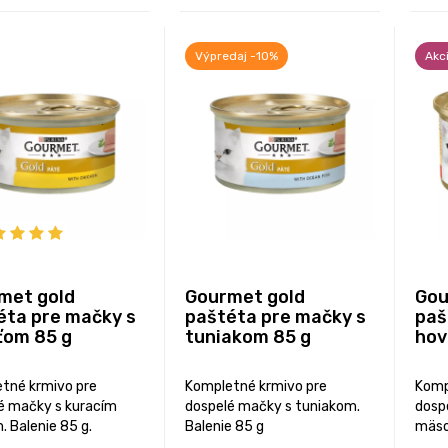
Výpredaj -10%
Akc
met gold
Gourmet gold
Gou
éta pre mačky s
paštéta pre mačky s
paš
ťom 85 g
tuniakom 85 g
hov
tné krmivo pre
Kompletné krmivo pre
Komp
é mačky s kuracím
dospelé mačky s tuniakom.
dosp
 Balenie 85 g.
Balenie 85 g
mäso