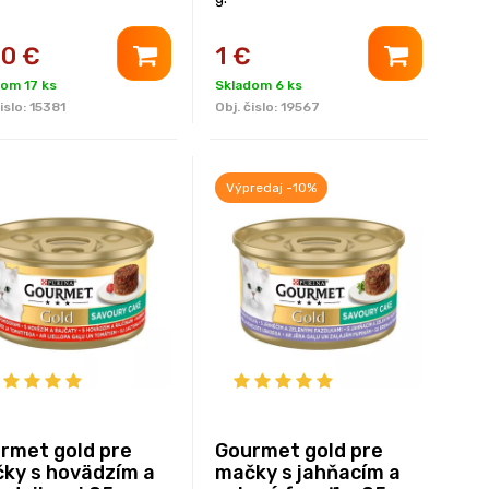
80
€
1
€
om 17 ks
Skladom 6 ks
islo:
15381
Obj. čislo:
19567
Výpredaj -10%
rmet gold pre
Gourmet gold pre
ky s hovädzím a
mačky s jahňacím a