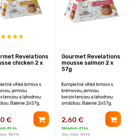
rmet Revelations
Gourmet Revelations
sse chicken 2 x
mousse salmon 2 x
57g
letné vlhké krmivo s
Kompletné vlhké krmivo s
ovou, jemnou
krémovou, jemnou
istenciou a lahodnou
konzistenciou a lahodnou
kou. Balenie 2x57g.
omáčkou. Balenie 2x57g.
60
€
2,60
€
dom 25 ks
Skladom 21 ks
islo:
8674
Obj. čislo:
8675