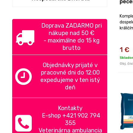
peče
Komple
dospel
Doprava ZADARMO pri
králič
nákupe nad
50 €
-
maximálne do 15 kg
brutto
1
€
Sklado
Objednávky prijaté v
Obj. čis
pracovné dni do 12:00
expedujeme v ten istý
deň
Kontakty
E-shop +421 902 794
355
Veterinárna ambulancia