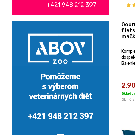
+421 948 212 397
Gour
filet
mačk
Komple
dospel
Balenie
2,9
Sklado
Obj. čis