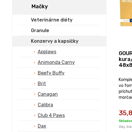
Mačky
Veterinárne diéty
Granule
Konzervy a kapsičky
Applaws
GOUR
kura
Animonda Carny
48x
Beefy Buffy
Komple
Brit
vo for
príchuť
Canagan
morčac
Baleni
Calibra
35,
Club 4 Paws
Skladom
Dax
Obj. čis