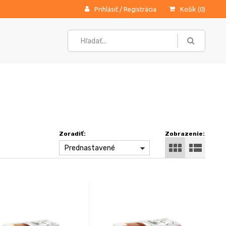
Prihlásiť
/
Registrácia
Košík (
0
)
Zoradiť:
Zobrazenie:
Prednastavené