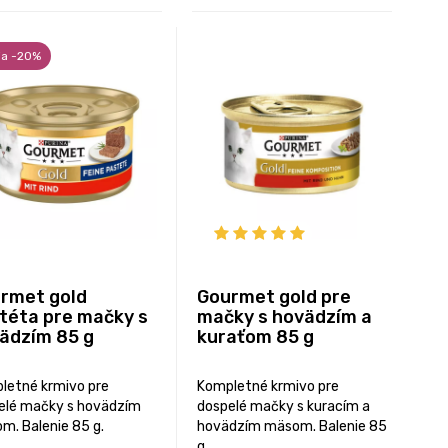
ia -20%
rmet gold
Gourmet gold pre
téta pre mačky s
mačky s hovädzím a
ädzím 85 g
kuraťom 85 g
letné krmivo pre
Kompletné krmivo pre
elé mačky s hovädzím
dospelé mačky s kuracím a
m. Balenie 85 g.
hovädzím mäsom. Balenie 85
g.