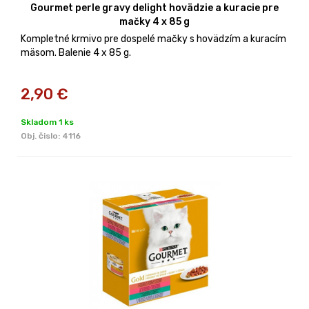
Gourmet perle gravy delight hovädzie a kuracie pre
mačky 4 x 85 g
Kompletné krmivo pre dospelé mačky s hovädzím a kuracím
mäsom. Balenie 4 x 85 g.
2,90
€
Skladom 1 ks
Obj. čislo:
4116