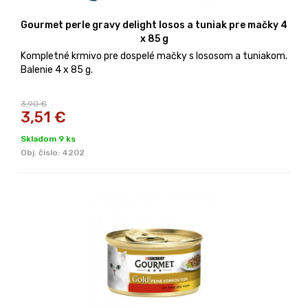
Gourmet perle gravy delight losos a tuniak pre mačky 4
x 85 g
Kompletné krmivo pre dospelé mačky s lososom a tuniakom.
Balenie 4 x 85 g.
3,90 €
3,51
€
Skladom 9 ks
Obj. čislo:
4202