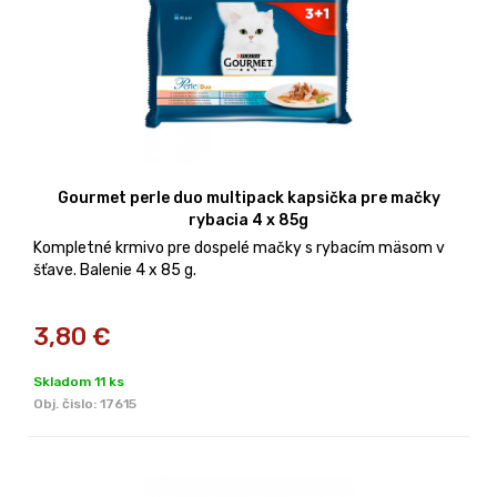
Gourmet perle duo multipack kapsička pre mačky
rybacia 4 x 85g
Kompletné krmivo pre dospelé mačky s rybacím mäsom v
šťave. Balenie 4 x 85 g.
3,80
€
Skladom 11 ks
Obj. čislo:
17615