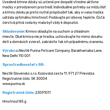
Uvedené kŕmne dávky sú určené pre dospelé stredne aktívne
mačky v prirodzenom prostredí. Individuálne potreby sa môžu líšiť
a kŕmnu dávku je preto nutné prispôsobiť tak, aby si vaša mačka
udržala optimálnu hmotnosť. Podávajte pri izbovej teplote. Čistá
čerstvá pitná voda by mala byť vždy k dispozícii.
Skladovanie:
Krmivo skladujte na suchom a chladnom
mieste. Obal krmiva nie je hračka, uchovávajte ho mimo dosahu
detí a domácich zvierat, zabránite tak ich prípadnému zraneniu.
Výrobca
:
Nestlé Purina Petcare Company, Barakhamaba Lane,
New Delhi 110 001
Sprostredkovateľ v SR:
Nestlé Slovensko s.r.o. Košovská cesta 11, 971 27 Prievidza
Registračné číslo: SK 30004
www.purina.sk
Registračné číslo:
23091011
Hmotnosť 85 g