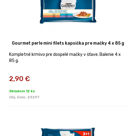
Gourmet perle mini filets kapsička pre mačky 4 x 85 g
Kompletné krmivo pre dospelé mačky v šťave. Balenie 4 x
85 g.
2,90
€
Skladom 12 ks
Obj. čislo:
23297