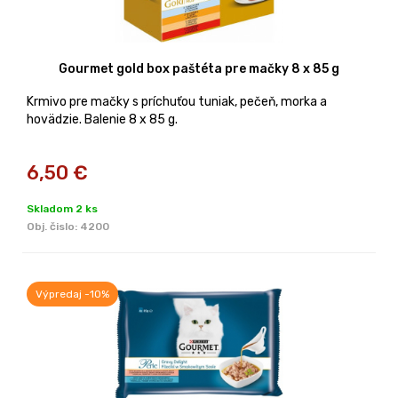
Gourmet gold box paštéta pre mačky 8 x 85 g
Krmivo pre mačky s príchuťou tuniak, pečeň, morka a
hovädzie. Balenie 8 x 85 g.
6,50
€
Skladom 2 ks
Obj. čislo:
4200
Výpredaj -10%