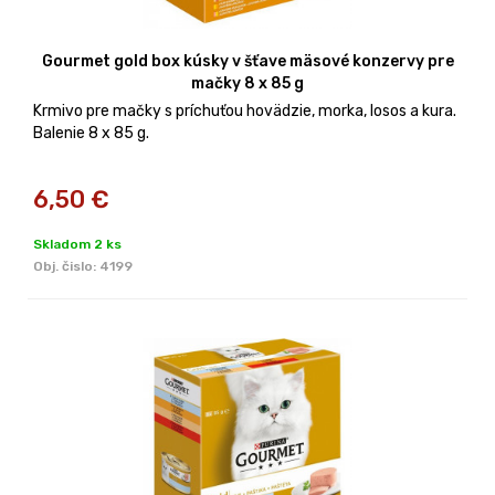
Gourmet gold box kúsky v šťave mäsové konzervy pre
mačky 8 x 85 g
Krmivo pre mačky s príchuťou hovädzie, morka, losos a kura.
Balenie 8 x 85 g.
6,50
€
Skladom 2 ks
Obj. čislo:
4199