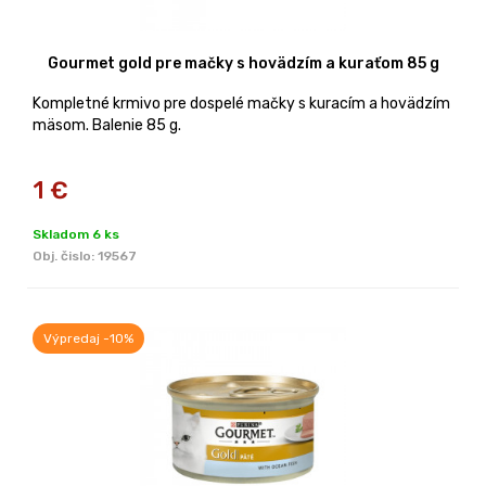
Gourmet gold pre mačky s hovädzím a kuraťom 85 g
Kompletné krmivo pre dospelé mačky s kuracím a hovädzím
mäsom. Balenie 85 g.
1
€
Skladom 6 ks
Obj. čislo:
19567
Výpredaj -10%