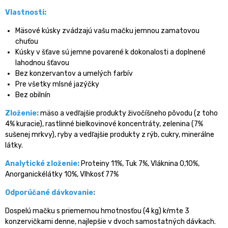
Vlastnosti:
Mäsové kúsky zvádzajú vašu mačku jemnou zamatovou
chuťou
Kúsky v šťave sú jemne povarené k dokonalosti a doplnené
lahodnou šťavou
Bez konzervantov a umelých farbív
Pre všetky mlsné jazýčky
Bez obilnín
Zloženie:
mäso a vedľajšie produkty živočíšneho pôvodu (z toho
4% kuracie), rastlinné bielkovinové koncentráty, zelenina (7%
sušenej mrkvy), ryby a vedľajšie produkty z rýb, cukry, minerálne
látky.
Analytické zloženie:
Proteiny 11%, Tuk 7%, Vláknina 0,10%,
Anorganickélátky 10%, Vlhkosť 77%
Odporúčané dávkovanie:
Dospelú mačku s priemernou hmotnosťou (4 kg) kŕmte 3
konzervičkami denne, najlepšie v dvoch samostatných dávkach.