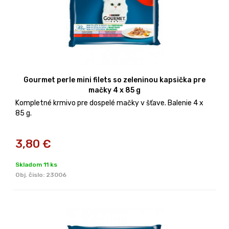
Gourmet perle mini filets so zeleninou kapsička pre
mačky 4 x 85 g
Kompletné krmivo pre dospelé mačky v šťave. Balenie 4 x
85 g.
3,80
€
Skladom 11 ks
Obj. čislo:
23006