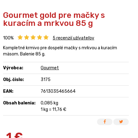
Gourmet gold pre mačky s
kuracím a mrkvou 85 g
100%
5
recenzií užívateľov
Kompletné krmivo pre dospelé mačky s mrkvou a kuracím
mäsom. Balenie 85 g.
Výrobca:
Gourmet
Obj. čislo:
3175
EAN:
7613035465664
Obsah balenia:
0,085 kg
1 kg = 11,76 €
1
€