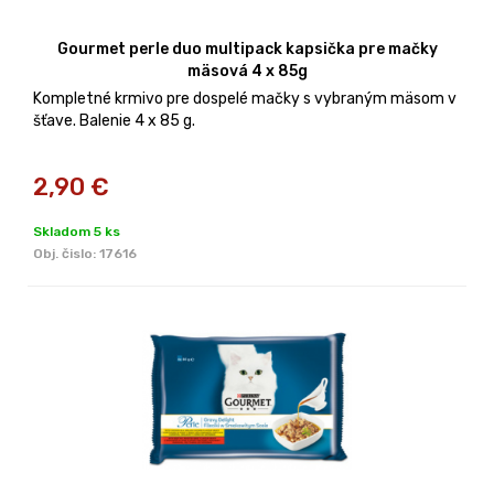
Gourmet perle duo multipack kapsička pre mačky
mäsová 4 x 85g
Kompletné krmivo pre dospelé mačky s vybraným mäsom v
šťave. Balenie 4 x 85 g.
2,90
€
Skladom 5 ks
Obj. čislo:
17616