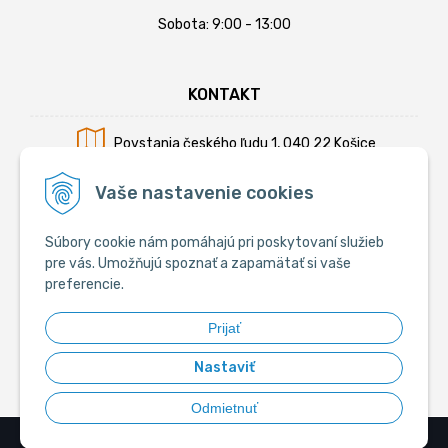
Sobota: 9:00 - 13:00
KONTAKT
Povstania českého ľudu 1, 040 22 Košice
Mobil:
+421 902 794 355
Vaše nastavenie cookies
E-mail:
info@krmiva.sk
Súbory cookie nám pomáhajú pri poskytovaní služieb
pre vás. Umožňujú spoznať a zapamätať si vaše
preferencie.
SOCIÁLNE
Prijať
Nastaviť
Odmietnuť
© 2026 Krmiva.sk - Chovateľské potreby •
tvorba eshopu cez UNIobchod
,