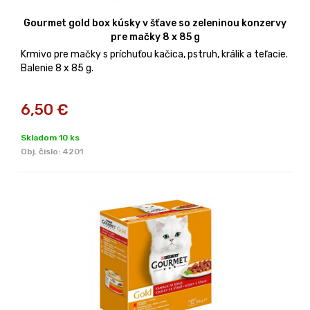
Gourmet gold box kúsky v šťave so zeleninou konzervy
pre mačky 8 x 85 g
Krmivo pre mačky s príchuťou kačica, pstruh, králik a teľacie.
Balenie 8 x 85 g.
6,50
€
Skladom 10 ks
Obj. čislo:
4201