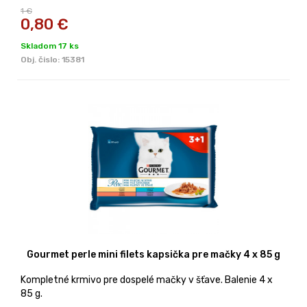
1 €
0,80
€
Skladom 17 ks
Obj. čislo:
15381
Gourmet perle mini filets kapsička pre mačky 4 x 85 g
Kompletné krmivo pre dospelé mačky v šťave. Balenie 4 x
85 g.