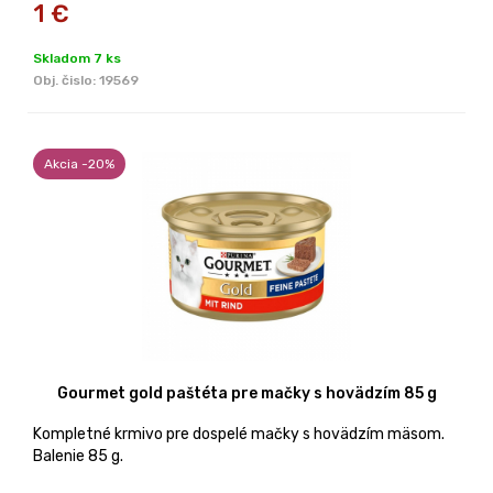
1
€
Skladom 7 ks
Obj. čislo:
19569
Akcia -20%
Gourmet gold paštéta pre mačky s hovädzím 85 g
Kompletné krmivo pre dospelé mačky s hovädzím mäsom.
Balenie 85 g.