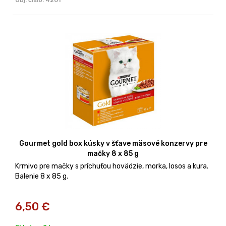
Gourmet gold box kúsky v šťave mäsové konzervy pre
mačky 8 x 85 g
Krmivo pre mačky s príchuťou hovädzie, morka, losos a kura.
Balenie 8 x 85 g.
6,50
€