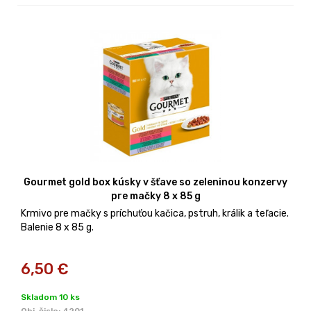
Gourmet gold box kúsky v šťave so zeleninou konzervy
pre mačky 8 x 85 g
Krmivo pre mačky s príchuťou kačica, pstruh, králik a teľacie.
Balenie 8 x 85 g.
6,50
€
Skladom 10 ks
Obj. čislo:
4201