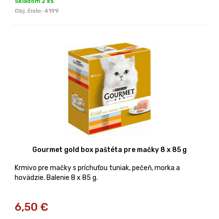
Skladom 2 ks
Obj. čislo:
4199
Gourmet gold box paštéta pre mačky 8 x 85 g
Krmivo pre mačky s príchuťou tuniak, pečeň, morka a
hovädzie. Balenie 8 x 85 g.
6,50
€