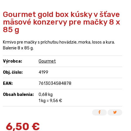
Gourmet gold box kúsky v šťave
mäsové konzervy pre mačky 8 x
85 g
Krmivo pre mačky s príchuťou hovädzie, morka, losos a kura.
Balenie 8 x 85 g.
Výrobca:
Gourmet
Obj. čislo:
4199
EAN:
7613034584878
Obsah balenia:
0,68 kg
1 kg = 9,56 €
6,50
€