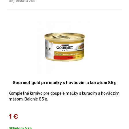
Obj. čislo:
4202
Gourmet gold pre mačky s hovädzím a kuraťom 85 g
Kompletné krmivo pre dospelé mačky s kuracím a hovädzím
mäsom. Balenie 85 g.
1
€
Skladom 6 ks