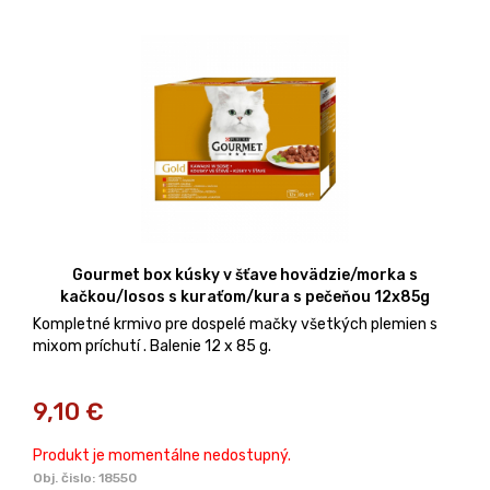
Gourmet box kúsky v šťave hovädzie/morka s
kačkou/losos s kuraťom/kura s pečeňou 12x85g
Kompletné krmivo pre dospelé mačky všetkých plemien s
mixom príchutí . Balenie 12 x 85 g.
9,10
€
Produkt je momentálne nedostupný.
Obj. čislo:
18550