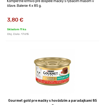
Kompletné krmivo pre dospelé mačky s rybacím mäsom v
šťave. Balenie 4 x 85 g.
3,80
€
Skladom 11 ks
Obj. čislo:
17615
Gourmet gold pre mačky s hovädzím a paradajkami 85