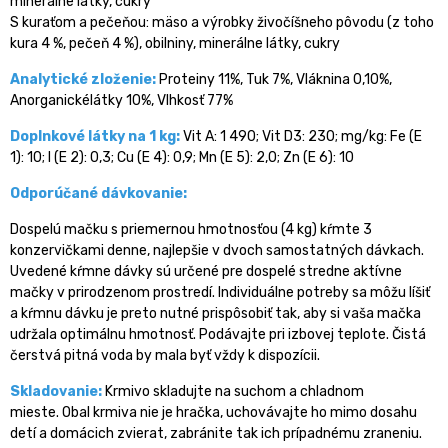
minerálne látky, cukry
S kuraťom a pečeňou: mäso a výrobky živočíšneho pôvodu (z toho
kura 4 %, pečeň 4 %), obilniny, minerálne látky, cukry
Analytické zloženie:
Proteiny 11%, Tuk 7%, Vláknina 0,10%,
Anorganickélátky 10%, Vlhkosť 77%
Doplnkové látky na 1 kg:
Vit A: 1 490; Vit D3: 230; mg/kg: Fe (E
1): 10; I (E 2): 0,3; Cu (E 4): 0,9; Mn (E 5): 2,0; Zn (E 6): 10
Odporúčané dávkovanie:
Dospelú mačku s priemernou hmotnosťou (4 kg) kŕmte 3
konzervičkami denne, najlepšie v dvoch samostatných dávkach.
Uvedené kŕmne dávky sú určené pre dospelé stredne aktívne
mačky v prirodzenom prostredí. Individuálne potreby sa môžu líšiť
a kŕmnu dávku je preto nutné prispôsobiť tak, aby si vaša mačka
udržala optimálnu hmotnosť. Podávajte pri izbovej teplote. Čistá
čerstvá pitná voda by mala byť vždy k dispozícii.
Skladovanie:
Krmivo skladujte na suchom a chladnom
mieste. Obal krmiva nie je hračka, uchovávajte ho mimo dosahu
detí a domácich zvierat, zabránite tak ich prípadnému zraneniu.