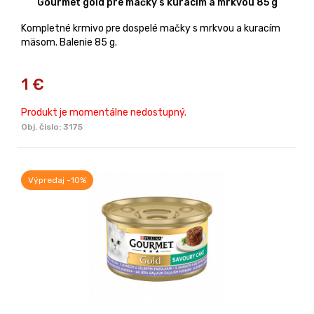
Gourmet gold pre mačky s kuracím a mrkvou 85 g
Kompletné krmivo pre dospelé mačky s mrkvou a kuracím
mäsom. Balenie 85 g.
1
€
Produkt je momentálne nedostupný.
Obj. čislo:
3175
Výpredaj -10%