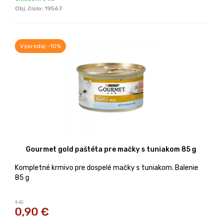
Obj. čislo:
19567
Výpredaj -10%
Gourmet gold paštéta pre mačky s tuniakom 85 g
Kompletné krmivo pre dospelé mačky s tuniakom. Balenie
85 g
1 €
0,90
€