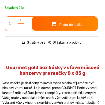
Skladom 2 ks
+
Pridať do košíka
-
Strážny pes
Otázka na produkt
Gourmet gold box kúsky v šťave mäsové
konzervy pre mačky 8 x 85 g
Vaša mačka je skutočný milovník mäsa a nalákať ju môže byť
niekedy veľmi ťažké. To je dôvod, prečo GOURMET Perle vytvoril
lahodné mäsové Duo, jemné receptúry, ktoré pošteklia zmysly
Vašej mačky neodolateľným chuťovým zážitkom každý deň.
Vybrané kúsky vhodne skombinovaných druhov mäsa, nakrájané