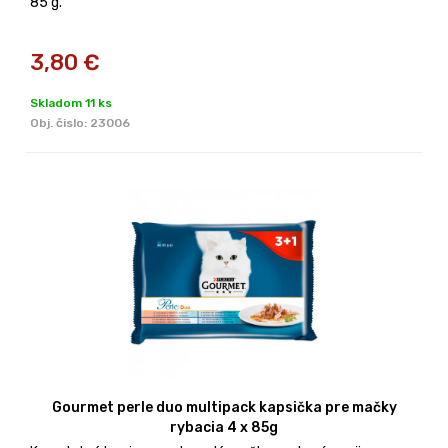
85 g.
3,80
€
Skladom 11 ks
Obj. čislo:
23006
Gourmet perle duo multipack kapsička pre mačky
rybacia 4 x 85g