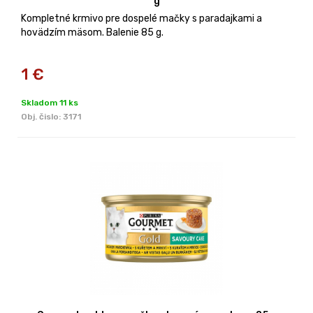
g
Kompletné krmivo pre dospelé mačky s paradajkami a
hovädzím mäsom. Balenie 85 g.
1
€
Skladom 11 ks
Obj. čislo:
3171