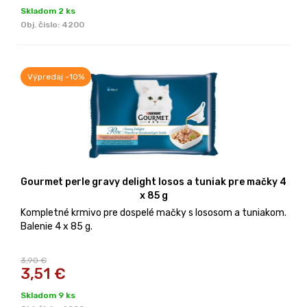
Skladom 2 ks
Obj. čislo:
4200
Výpredaj -10%
Gourmet perle gravy delight losos a tuniak pre mačky 4
x 85 g
Kompletné krmivo pre dospelé mačky s lososom a tuniakom.
Balenie 4 x 85 g.
3,90 €
3,51
€
Skladom 9 ks