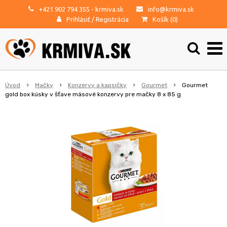
+421 902 794 355
- krmiva.sk
info@krmiva.sk
Prihlásiť
/
Registrácia
Košík (
0
)
Úvod
Mačky
Konzervy a kapsičky
Gourmet
Gourmet
gold box kúsky v šťave mäsové konzervy pre mačky 8 x 85 g