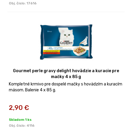
Obj. čislo:
17616
Gourmet perle gravy delight hovädzie a kuracie pre
mačky 4 x 85 g
Kompletné krmivo pre dospelé mačky s hovädzím a kuracím
mäsom. Balenie 4 x 85 g.
2,90
€
Skladom 1 ks
Obj. čislo:
4116