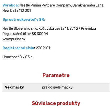
Výrobca:
Nestlé Purina Petcare Company, Barakhamaba Lane,
New Delhi 110 001
Sprostredkovateľ v SR:
Nestlé Slovensko s.r.o. Košovská cesta 11, 971 27 Prievidza
Registračné číslo: SK 30004
www.purina.sk
Registračné číslo
:
23091011
Hmotnosť 8 x 85 g
Parametre
Vek mačky
pre dospelé mačky
Súvisiace produkty