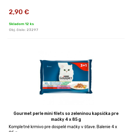
2,90
€
Skladom 12 ks
Obj. čislo:
23297
Gourmet perle mini filets so zeleninou kapsička pre
mačky 4 x 85 g
Kompletné krmivo pre dospelé mačky v šťave. Balenie 4 x