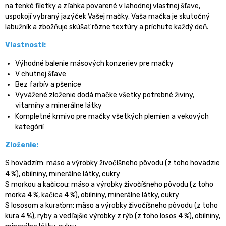
na tenké filetky a zľahka povarené v lahodnej vlastnej šťave,
uspokojí vybraný jazýček Vašej mačky. Vaša mačka je skutočný
labužník a zbožňuje skúšať rôzne textúry a príchute každý deň.
Vlastnosti:
Výhodné balenie mäsových konzeriev pre mačky
V chutnej šťave
Bez farbív a pšenice
Vyvážené zloženie dodá mačke všetky potrebné živiny,
vitamíny a minerálne látky
Kompletné krmivo pre mačky všetkých plemien a vekových
kategórií
Zloženie:
S hovädzím: mäso a výrobky živočíšneho pôvodu (z toho hovädzie
4 %), obilniny, minerálne látky, cukry
S morkou a kačicou: mäso a výrobky živočíšneho pôvodu (z toho
morka 4 %, kačica 4 %), obilniny, minerálne látky, cukry
S lososom a kuraťom: mäso a výrobky živočíšneho pôvodu (z toho
kura 4 %), ryby a vedľajšie výrobky z rýb (z toho losos 4 %), obilniny,