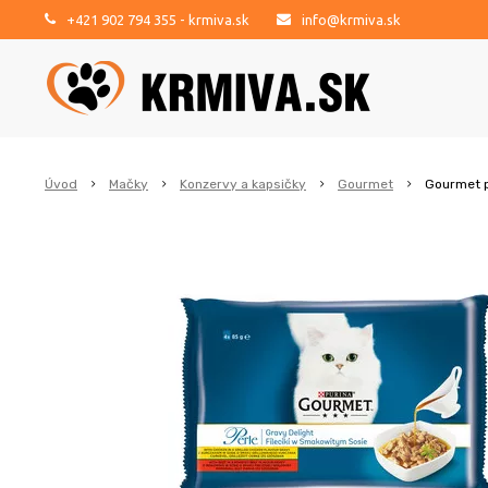
+421 902 794 355
- krmiva.sk
info@krmiva.sk
Úvod
Mačky
Konzervy a kapsičky
Gourmet
Gourmet p