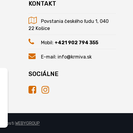
KONTAKT
Povstania českého ľudu 1, 040
22 Košice
Mobil:
+421 902 794 355
E-mail:
info@krmiva.sk
SOCIÁLNE
očnosti
WEBYGROUP