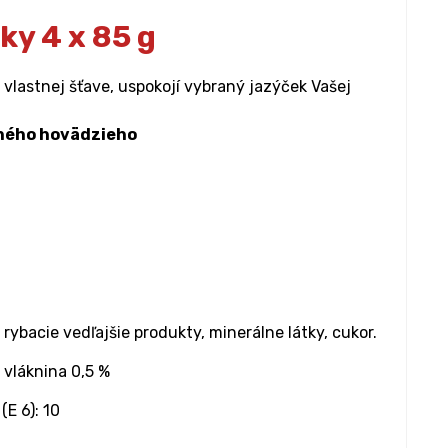
ky 4 x 85 g
lastnej šťave, uspokojí vybraný jazýček Vašej
čeného hovädzieho
rybacie vedľajšie produkty, minerálne látky, cukor.
 vláknina 0,5 %
 (E 6): 10