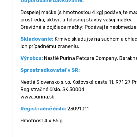
Odporúčané dávkovanie:
Dospelej mačke (s hmotnosťou 4 kg) podávajte max
prostredia, aktivít a telesnej stavby vašej mačky.
Gravidné a dojčiace mačky: Podávajte neobmedzené 
Skladovanie:
Krmivo skladujte na suchom a chlad
ich prípadnému zraneniu.
Výrobca:
Nestlé Purina Petcare Company, Barakh
Sprostredkovateľ v SR:
Nestlé Slovensko s.r.o. Košovská cesta 11, 971 27 P
Registračné číslo: SK 30004
www.purina.sk
Registračné číslo:
23091011
Hmotnosť 4 x 85 g