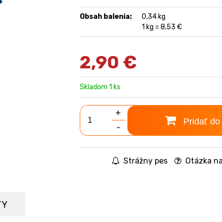
Obsah balenia:
0,34 kg
1 kg = 8,53 €
2,90
€
Skladom 1 ks
+
Pridať do
-
Strážny pes
Otázka na
TY