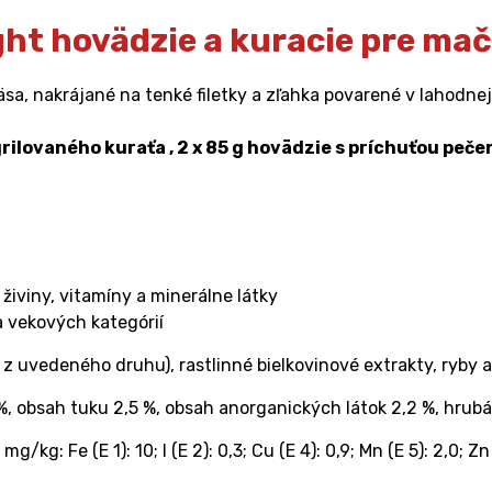
ht hovädzie a kuracie pre mač
 nakrájané na tenké filetky a zľahka povarené v lahodnej v
 grilovaného kuraťa , 2 x 85 g hovädzie s príchuťou pe
iviny, vitamíny a minerálne látky
 vekových kategórií
z uvedeného druhu), rastlinné bielkovinové extrakty, ryby a 
 %, obsah tuku 2,5 %, obsah anorganických látok 2,2 %, hrubá
mg/kg: Fe (E 1): 10; I (E 2): 0,3; Cu (E 4): 0,9; Mn (E 5): 2,0; Zn