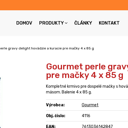
DOMOV
PRODUKTY
ČLÁNKY
KONTAKT
erle gravy delight hovädzie a kuracie pre mačky 4 x 85 g
Gourmet perle gravy
pre mačky 4 x 85 g
Kompletné krmivo pre dospelé mačky s hovä
mäsom. Balenie 4 x 85 g.
Výrobca:
Gourmet
Obj. čislo:
4116
EAN:
7613036142847