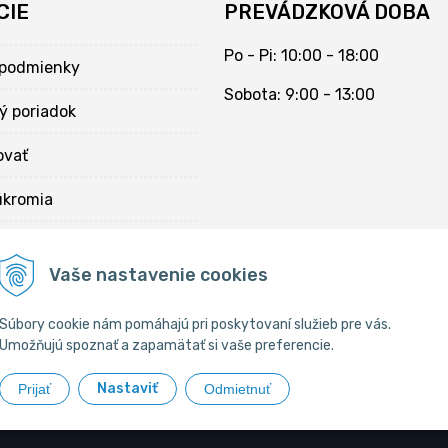
CIE
PREVÁDZKOVÁ DOBA
Po - Pi: 10:00 - 18:00
podmienky
Sobota: 9:00 - 13:00
ý poriadok
ovať
úkromia
kies
Vaše nastavenie cookies
Súbory cookie nám pomáhajú pri poskytovaní služieb pre vás.
Umožňujú spoznať a zapamätať si vaše preferencie.
Nastaviť
Prijať
Odmietnuť
Chovateľské potreby •
tvorba eshopu cez UNIobchod
,
webhosting
spol