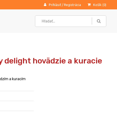
Prihlásiť
/
Registrácia
Košík (
0
)
 delight hovädzie a kuracie
dzím a kuracím