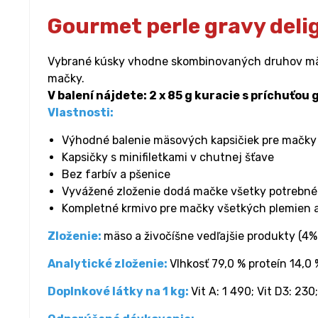
Gourmet perle gravy delig
Vybrané kúsky vhodne skombinovaných druhov mäsa,
mačky.
V balení nájdete: 2 x 85 g kuracie s príchuťou
Vlastnosti:
Výhodné balenie mäsových kapsičiek pre mačky
Kapsičky s minifiletkami v chutnej šťave
Bez farbív a pšenice
Vyvážené zloženie dodá mačke všetky potrebné ž
Kompletné krmivo pre mačky všetkých plemien a
Zloženie:
mäso a živočíšne vedľajšie produkty (4% 
Analytické zloženie:
Vlhkosť 79,0 % proteín 14,0
Doplnkové látky na 1 kg:
Vit A: 1 490; Vit D3: 230; 