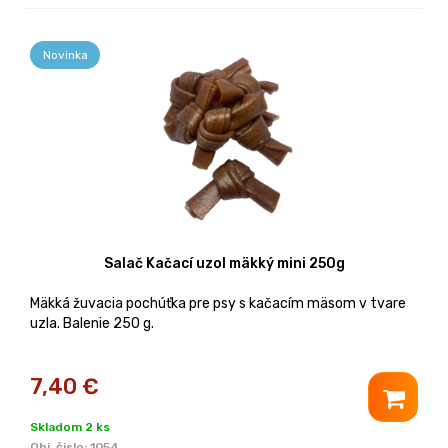
Novinka
Salač Kačací uzol mäkký mini 250g
Mäkká žuvacia pochúťka pre psy s kačacím mäsom v tvare
uzla. Balenie 250 g.
7,40
€
Skladom 2 ks
Obj. čislo:
1054