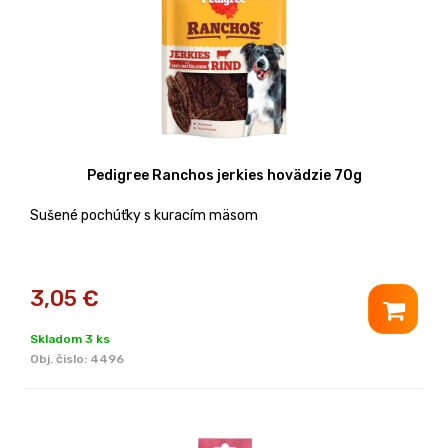
Pedigree Ranchos jerkies hovädzie 70g
Sušené pochúťky s kuracím mäsom
3,05
€
Skladom 3 ks
Obj. čislo:
4496