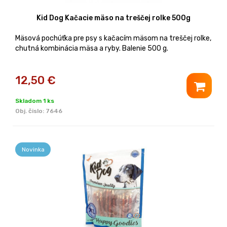
Kid Dog Kačacie mäso na treščej rolke 500g
Mäsová pochúťka pre psy s kačacím mäsom na treščej rolke,
chutná kombinácia mäsa a ryby. Balenie 500 g.
12,50
€
Skladom 1 ks
Obj. čislo:
7646
Novinka