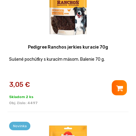
Pedigree Ranchos jerkies kuracie 70g
Sušené pochúťky s kuracím mäsom. Balenie 70 g.
3,05
€
Skladom 2 ks
Obj. čislo:
4497
Novinka