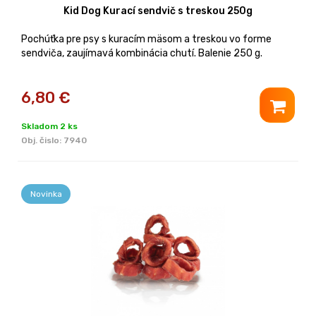
Kid Dog Kurací sendvič s treskou 250g
Pochúťka pre psy s kuracím mäsom a treskou vo forme
sendviča, zaujímavá kombinácia chutí. Balenie 250 g.
6,80
€
Skladom 2 ks
Obj. čislo:
7940
Novinka