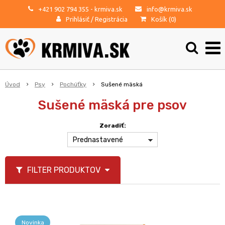
+421 902 794 355
- krmiva.sk
info@krmiva.sk
Prihlásiť
/
Registrácia
Košík (
0
)
Úvod
Psy
Pochúťky
Sušené mäská
Sušené mäská pre psov
Zoradiť:
Prednastavené
FILTER PRODUKTOV
Novinka