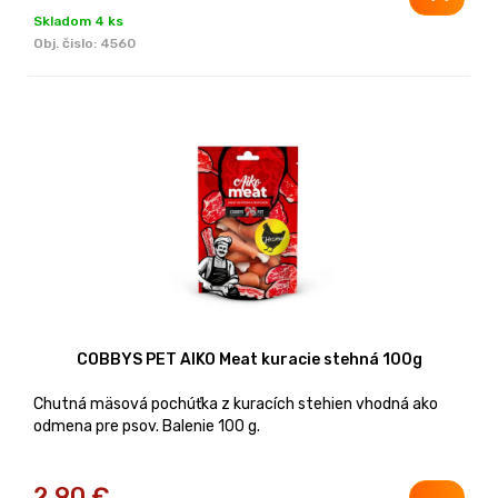
Skladom 4 ks
Obj. čislo:
4560
COBBYS PET AIKO Meat kuracie stehná 100g
Chutná mäsová pochúťka z kuracích stehien vhodná ako
odmena pre psov. Balenie 100 g.
2,90
€