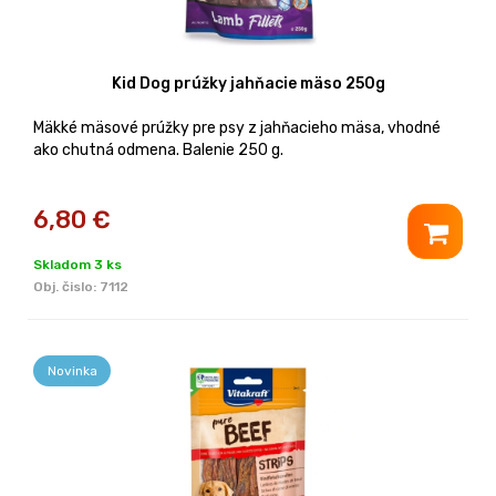
Kid Dog prúžky jahňacie mäso 250g
Mäkké mäsové prúžky pre psy z jahňacieho mäsa, vhodné
ako chutná odmena. Balenie 250 g.
6,80
€
Skladom 3 ks
Obj. čislo:
7112
Novinka