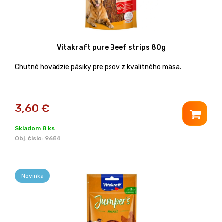
Vitakraft pure Beef strips 80g
Chutné hovädzie pásiky pre psov z kvalitného mäsa.
3,60
€
Skladom 8 ks
Obj. čislo:
9684
Novinka