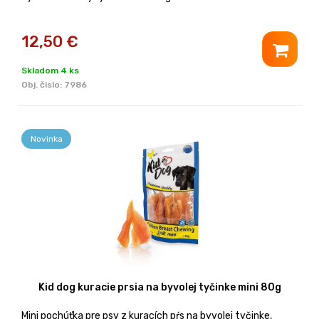
12,50
€
Skladom 4 ks
Obj. čislo:
7986
Novinka
Kid dog kuracie prsia na byvolej tyčinke mini 80g
Mini pochúťka pre psy z kuracích pŕs na byvolej tyčinke,