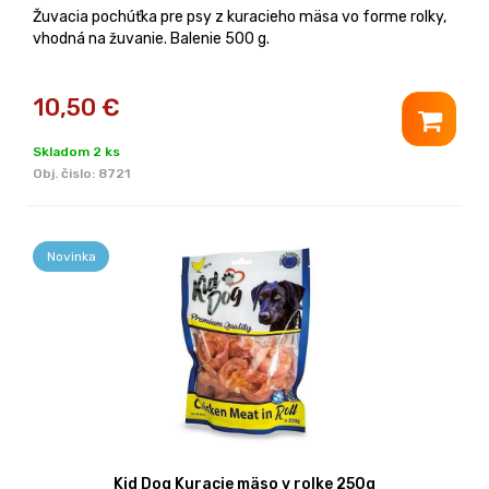
Žuvacia pochúťka pre psy z kuracieho mäsa vo forme rolky,
vhodná na žuvanie. Balenie 500 g.
10,50
€
Skladom 2 ks
Obj. čislo:
8721
Novinka
Kid Dog Kuracie mäso v rolke 250g