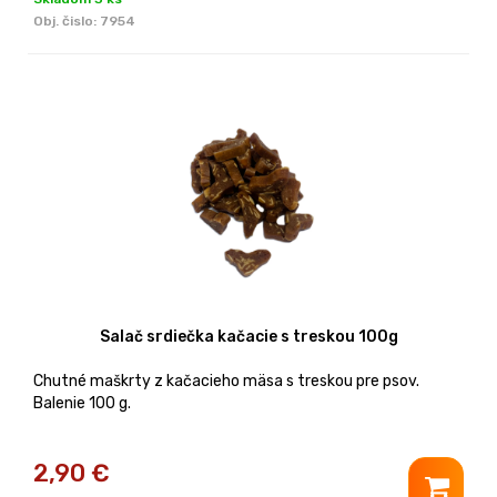
Obj. čislo:
7954
Salač srdiečka kačacie s treskou 100g
Chutné maškrty z kačacieho mäsa s treskou pre psov.
Balenie 100 g.
2,90
€