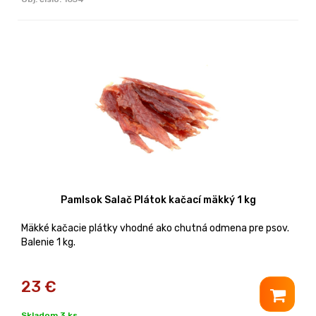
Pamlsok Salač Plátok kačací mäkký 1 kg
Mäkké kačacie plátky vhodné ako chutná odmena pre psov.
Balenie 1 kg.
23
€
Skladom 3 ks