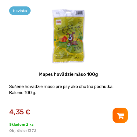
Novinka
Mapes hovädzie mäso 100g
Sušené hovädzie mäso pre psy ako chutná pochúťka.
Balenie 100 g.
4,35
€
Skladom 2 ks
Obj. čislo:
1372