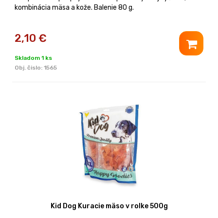
kombinácia mäsa a kože. Balenie 80 g.
2,10
€
Skladom 1 ks
Obj. čislo:
1565
Kid Dog Kuracie mäso v rolke 500g