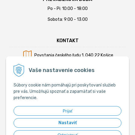
Po - Pi: 10:00 - 18:00
Sobota: 9:00 - 13:00
KONTAKT
Povstania českého ľudu 1, 040 22 Košice
Mobil:
+421 902 794 355
Vaše nastavenie cookies
E-mail:
info@krmiva.sk
Súbory cookie nám pomáhajú pri poskytovaní služieb
pre vás. Umožňujú spoznať a zapamätať si vaše
preferencie.
SOCIÁLNE
Prijať
Nastaviť