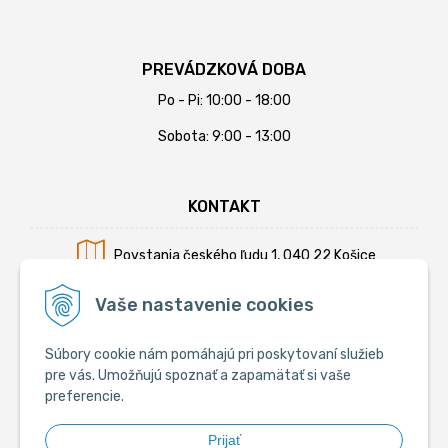
PREVÁDZKOVÁ DOBA
Po - Pi: 10:00 - 18:00
Sobota: 9:00 - 13:00
KONTAKT
Povstania českého ľudu 1, 040 22 Košice
Mobil:
+421 902 794 355
Vaše nastavenie cookies
E-mail:
info@krmiva.sk
Súbory cookie nám pomáhajú pri poskytovaní služieb
pre vás. Umožňujú spoznať a zapamätať si vaše
preferencie.
SOCIÁLNE
Prijať