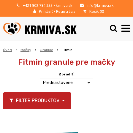
+421 902 794 355
- krmiva.sk
info@krmiva.sk
Prihlásiť
/
Registrácia
Košík (
0
)
Úvod
Mačky
Granule
Fitmin
Fitmin granule pre mačky
Zoradiť:
Prednastavené
FILTER PRODUKTOV