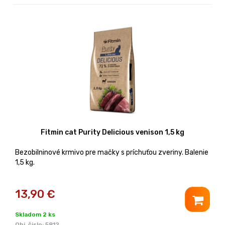
Fitmin cat Purity Delicious venison 1,5 kg
Bezobilninové krmivo pre mačky s príchuťou zveriny. Balenie
1,5 kg.
13,90
€
Skladom 2 ks
Obj. čislo:
5812