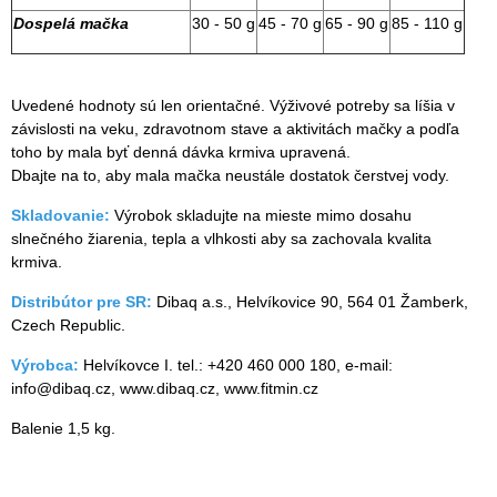
Dospelá mačka
30 - 50 g
45 - 70 g
65 - 90 g
85 - 110 g
Uvedené hodnoty sú len orientačné. Výživové potreby sa líšia v
závislosti na veku, zdravotnom stave a aktivitách mačky a podľa
toho by mala byť denná dávka krmiva upravená.
Dbajte na to, aby mala mačka neustále dostatok čerstvej vody.
Skladovanie:
Výrobok skladujte na mieste mimo dosahu
slnečného žiarenia, tepla a vlhkosti aby sa zachovala kvalita
krmiva.
Distribútor pre SR:
Dibaq a.s., Helvíkovice 90, 564 01 Žamberk,
Czech Republic.
Výrobca:
Helvíkovce I. tel.: +420 460 000 180, e-mail:
info@dibaq.cz, www.dibaq.cz, www.fitmin.cz
Balenie 1,5 kg.