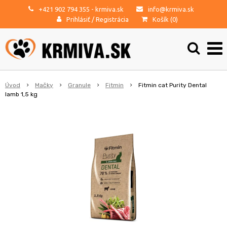
+421 902 794 355
- krmiva.sk
info@krmiva.sk
Prihlásiť
/
Registrácia
Košík (
0
)
Úvod
Mačky
Granule
Fitmin
Fitmin cat Purity Dental
lamb 1,5 kg