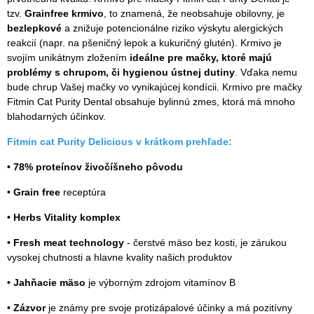
tzv.
Grainfree krmivo
, to znamená, že neobsahuje obilovny, je
bezlepkové
a znižuje potencionálne riziko výskytu alergických
reakcií (napr. na pšeničný lepok a kukuričný glutén). Krmivo je
svojím unikátnym zložením
ideálne pre mačky, ktoré majú
problémy s chrupom, či hygienou ústnej dutiny
. Vďaka nemu
bude chrup Vašej mačky vo vynikajúcej kondícii. Krmivo pre mačky
Fitmin Cat Purity Dental obsahuje bylinnú zmes, ktorá má mnoho
blahodarných účinkov.
Fitmin cat Purity Delicious v krátkom prehľade:
• 78% proteínov živočíšneho pôvodu
• Grain free
receptúra
• Herbs Vitality komplex
• Fresh meat technology
- čerstvé mäso bez kosti, je zárukou
vysokej chutnosti a hlavne kvality našich produktov
• Jahňacie mäso
je výborným zdrojom vitamínov B
• Zázvor
je známy pre svoje protizápalové účinky a má pozitívny