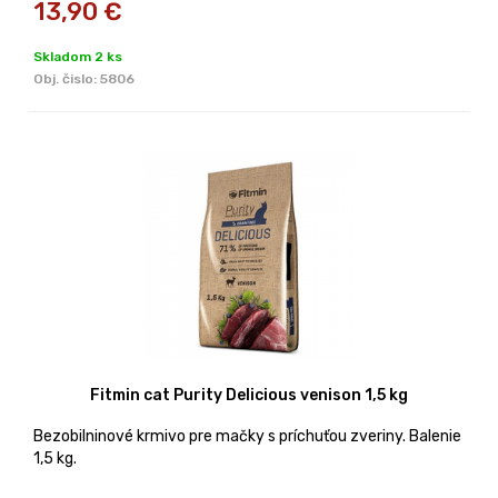
13,90
€
Skladom 2 ks
Obj. čislo:
5806
Fitmin cat Purity Delicious venison 1,5 kg
Bezobilninové krmivo pre mačky s príchuťou zveriny. Balenie
1,5 kg.