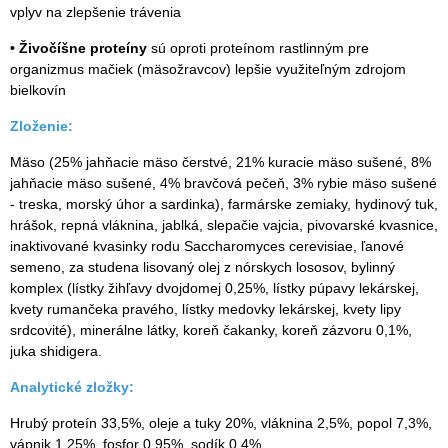
vplyv na zlepšenie trávenia
• Živočíšne proteíny
sú oproti proteínom rastlinným pre
organizmus mačiek (mäsožravcov) lepšie využiteľným zdrojom
bielkovín
Zloženie:
Mäso (25% jahňacie mäso čerstvé, 21% kuracie mäso sušené, 8%
jahňacie mäso sušené, 4% bravčová pečeň, 3% rybie mäso sušené
- treska, morský úhor a sardinka), farmárske zemiaky, hydinový tuk,
hrášok, repná vláknina, jablká, slepačie vajcia, pivovarské kvasnice,
inaktivované kvasinky rodu Saccharomyces cerevisiae, ľanové
semeno, za studena lisovaný olej z nórskych lososov, bylinný
komplex (lístky žihľavy dvojdomej 0,25%, lístky púpavy lekárskej,
kvety rumančeka pravého, lístky medovky lekárskej, kvety lipy
srdcovité), minerálne látky, koreň čakanky, koreň zázvoru 0,1%,
juka shidigera.
Analytické zložky:
Hrubý proteín 33,5%, oleje a tuky 20%, vláknina 2,5%, popol 7,3%,
vápnik 1,25%, fosfor 0,95%, sodík 0,4%.