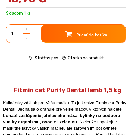
Skladom 1 ks
+
Pridať do košíka
-
Strážny pes
Otázka na produkt
Fitmin cat Purity Dental lamb 1,5 kg
Kulinársky zážitok pre Vašu mačku. To je krmivo Fitmin cat Purity
Dental. Jedná sa o granule pre veľké mačky, v ktorých nájdete
bohaté zastúpenie jahňacieho mäsa, bylinky na podporu
vitality organizmu, ovocie i zeleninu
. Nielenže uspokojíte
maškrtné jazýčky Vašich mačiek, ale zároveň im poskytnete
prvotriednu kvalitu. Krmivo pre mačky Fitmin cat Purity Dental je