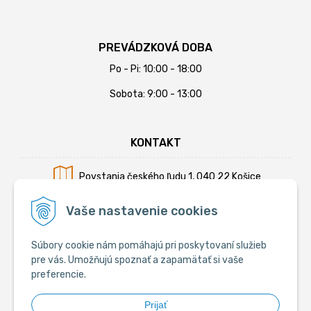
PREVÁDZKOVÁ DOBA
Po - Pi: 10:00 - 18:00
Sobota: 9:00 - 13:00
KONTAKT
Povstania českého ľudu 1, 040 22 Košice
Mobil:
+421 902 794 355
Vaše nastavenie cookies
E-mail:
info@krmiva.sk
Súbory cookie nám pomáhajú pri poskytovaní služieb
pre vás. Umožňujú spoznať a zapamätať si vaše
preferencie.
SOCIÁLNE
Prijať