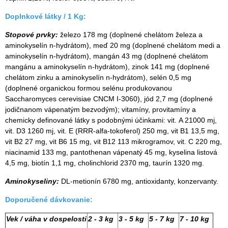
Doplnkové látky / 1 Kg:
Stopové prvky:
železo 178 mg (doplnené chelátom železa a
aminokyselín n-hydrátom), meď 20 mg (doplnené chelátom medi a
aminokyselín n-hydrátom), mangán 43 mg (doplnené chelátom
mangánu a aminokyselín n-hydrátom), zinok 141 mg (doplnené
chelátom zinku a aminokyselín n-hydrátom), selén 0,5 mg
(doplnené organickou formou selénu produkovanou
Saccharomyces cerevisiae CNCM I-3060), jód 2,7 mg (doplnené
jodičnanom vápenatým bezvodým); vitamíny, provitamíny a
chemicky definované látky s podobnými účinkami: vit. A 21000 mj,
vit. D3 1260 mj, vit. E (RRR-alfa-tokoferol) 250 mg, vit B1 13,5 mg,
vit B2 27 mg, vit B6 15 mg, vit B12 113 mikrogramov, vit. C 220 mg,
niacinamid 133 mg, pantothenan vápenatý 45 mg, kyselina listová
4,5 mg, biotín 1,1 mg, cholinchlorid 2370 mg, taurín 1320 mg.
Aminokyseliny:
DL-metionín 6780 mg, antioxidanty, konzervanty.
Doporučené dávkovanie:
Vek / váha v dospelosti
2 - 3 kg
3 - 5 kg
5 - 7 kg
7 - 10 kg