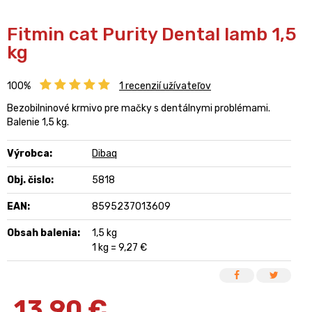
Fitmin cat Purity Dental lamb 1,5
kg
100%
1
recenzií užívateľov
Bezobilninové krmivo pre mačky s dentálnymi problémami.
Balenie 1,5 kg.
Výrobca:
Dibaq
Obj. čislo:
5818
EAN:
8595237013609
Obsah balenia:
1,5 kg
1 kg = 9,27 €
13,90
€