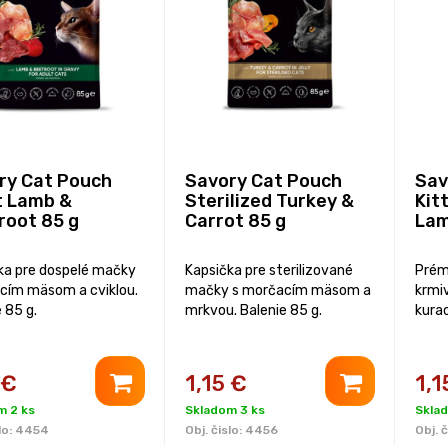
ry Cat Pouch
Savory Cat Pouch
Sav
t Lamb &
Sterilized Turkey &
Kit
root 85 g
Carrot 85 g
Lam
ka pre dospelé mačky
Kapsička pre sterilizované
Prém
acím mäsom a cviklou.
mačky s morčacím mäsom a
krmi
 85 g.
mrkvou. Balenie 85 g.
kurac
€
1,15
€
1,1
m 2 ks
Skladom 3 ks
Skla
lo:
4454
Obj. čislo:
4456
Obj. č