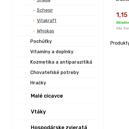
Schesir
1,15
Vitakraft
Sklado
Obj. čis
Whiskas
Pochúťky
Produkt
Vitamíny a doplnky
Kozmetika a antiparazitiká
Chovateľské potreby
Hračky
Malé cicavce
Vtáky
Hospodárske zvieratá