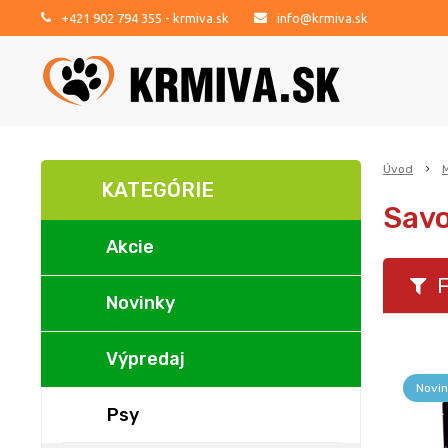
+421 902 794 355
- krmiva.sk
info@krmiva.sk
Úvod
KATEGÓRIE
Savo
Akcie
F
Novinky
Výpredaj
Novin
Psy