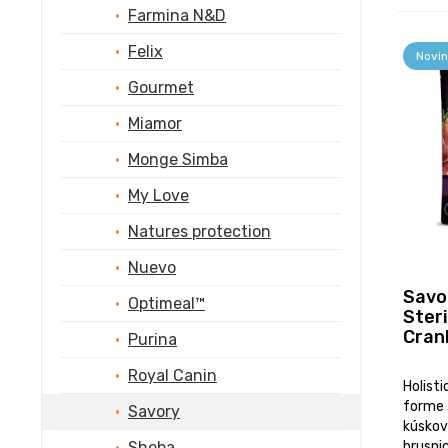
Farmina N&D
Felix
Novin
Gourmet
Miamor
Monge Simba
My Love
Natures protection
Nuevo
Savo
Optimeal™
Ster
Cran
Purina
Royal Canin
Holist
forme 
Savory
kúskov
Sheba
brusnic