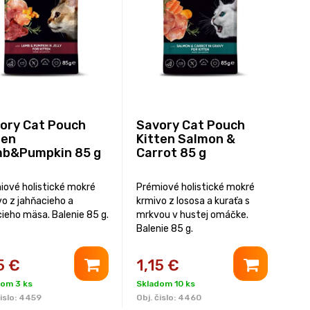
ory Cat Pouch
Savory Cat Pouch
ten
Kitten Salmon &
b&Pumpkin 85 g
Carrot 85 g
iové holistické mokré
Prémiové holistické mokré
vo z jahňacieho a
krmivo z lososa a kuraťa s
ieho mäsa. Balenie 85 g.
mrkvou v hustej omáčke.
Balenie 85 g.
5
€
1,15
€
dom 3 ks
Skladom 10 ks
islo:
4459
Obj. čislo:
4460