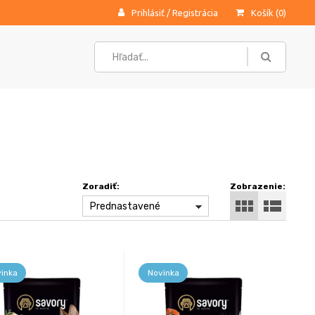
Prihlásiť
/
Registrácia
Košík (
0
)
Zoradiť:
Zobrazenie:
Prednastavené
inka
Novinka