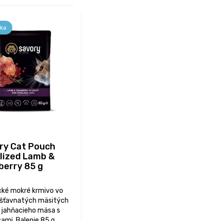
ka
ry Cat Pouch
ilized Lamb &
berry 85 g
ické mokré krmivo vo
šťavnatých mäsitých
 jahňacieho mäsa s
ami. Balenie 85 g.