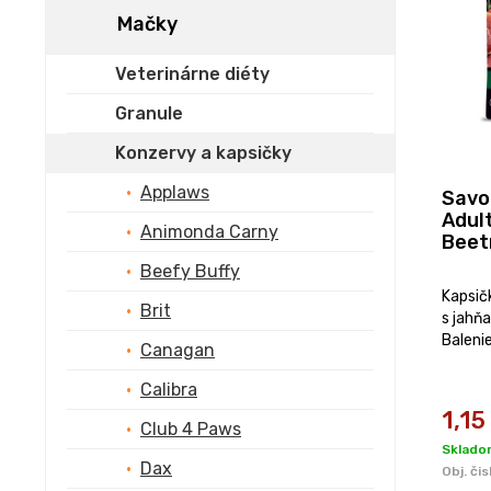
Mačky
Veterinárne diéty
Granule
Konzervy a kapsičky
Applaws
Savo
Adul
Animonda Carny
Beet
Beefy Buffy
Kapsič
Brit
s jahň
Balenie
Canagan
Calibra
1,15
Club 4 Paws
Sklado
Dax
Obj. čis