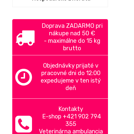
Doprava ZADARMO pri
nákupe nad
50 €
-
maximálne do 15 kg
brutto
Objednávky prijaté v
pracovné dni do 12:00
expedujeme v ten istý
deň
Kontakty
E-shop +421 902 794
355
Veterinárna ambulancia