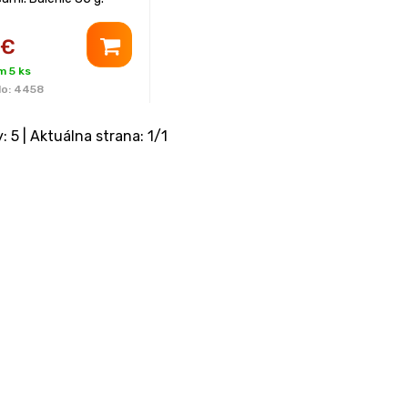
€
m 5 ks
lo:
4458
y:
5
| Aktuálna strana:
1
/
1