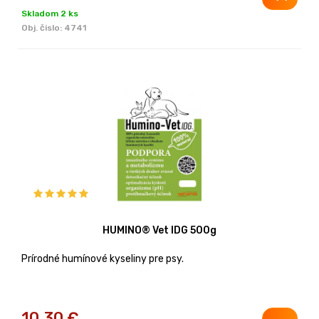
Skladom 2 ks
Obj. čislo:
4741
HUMINO® Vet IDG 500g
Prírodné humínové kyseliny pre psy.
10,30
€