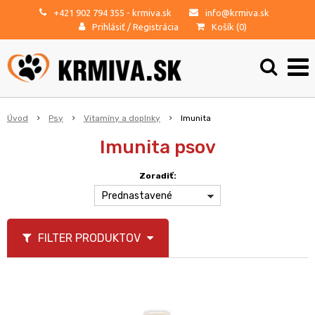
+421 902 794 355
- krmiva.sk
info@krmiva.sk
Prihlásiť
/
Registrácia
Košík (
0
)
Úvod
Psy
Vitamíny a doplnky
Imunita
Imunita psov
Zoradiť:
Prednastavené
FILTER PRODUKTOV