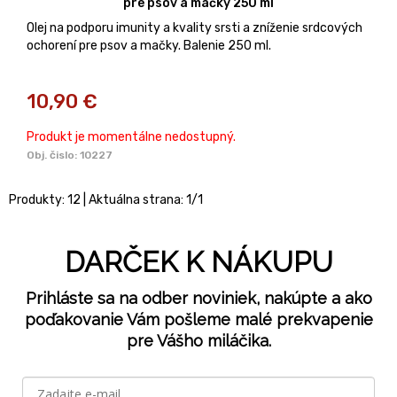
pre psov a mačky 250 ml
Olej na podporu imunity a kvality srsti a zníženie srdcových
ochorení pre psov a mačky. Balenie 250 ml.
10,90
€
Produkt je momentálne nedostupný.
Obj. čislo:
10227
Produkty:
12
| Aktuálna strana:
1
/
1
DARČEK K NÁKUPU
Prihláste sa na odber noviniek, nakúpte a ako
poďakovanie Vám pošleme malé prekvapenie
pre Vášho miláčika.