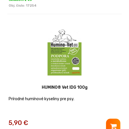
Obj. čislo:
17254
HUMINO® Vet IDG 100g
Prírodné humínové kyseliny pre psy.
5,90
€