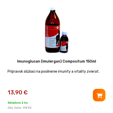
Imunoglucan (Imulergan) Compositum 150ml
Prípravok slúžiaci na posilnenie imunity a vitality zvierat.
13,90
€
Skladom 2 ks
Obj. čislo:
11492