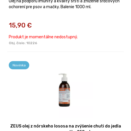
Olej na podporu imunity a kvality srsti a zníženie srdcových
ochorení pre psov a mačky. Balenie 1000 ml.
15,90
€
Produkt je momentálne nedostupný.
Obj. čislo:
10226
Novinka
ZEUS olej z nórskeho lososa na zvýšenie chuti do jedla