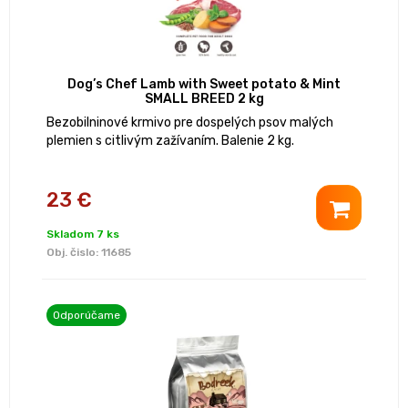
Dog’s Chef Lamb with Sweet potato & Mint
SMALL BREED 2 kg
Bezobilninové krmivo pre dospelých psov malých
plemien s citlivým zažívaním. Balenie 2 kg.
23 €
Skladom 7 ks
Obj. čislo:
11685
Odporúčame