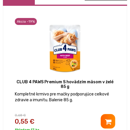
Akcia -19%
CLUB 4 PAWS Premium S hovädzím mäsom v želé
85 g
Kompletné krmivo pre mačky podporujúce celkové
zdravie a imunitu. Balenie 85 g.
0,68 €
0,55 €
Skladom 17 ks