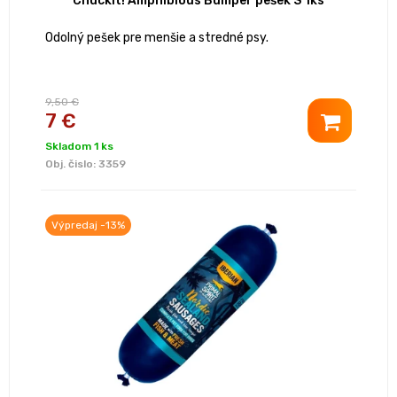
Chuckit! Amphibious Bumper pešek S 1ks
Odolný pešek pre menšie a stredné psy.
9,50 €
7 €
Skladom 1 ks
Obj. čislo:
3359
Výpredaj -13%