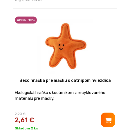
Obj. čislo:
6090
Akcia -10%
Beco hračka pre mačku s catnipom hviezdica
Ekologická hračka s kocúrnikom z recyklovaného
materiálu pre mačky.
2,90 €
2,61 €
Skladom 2 ks