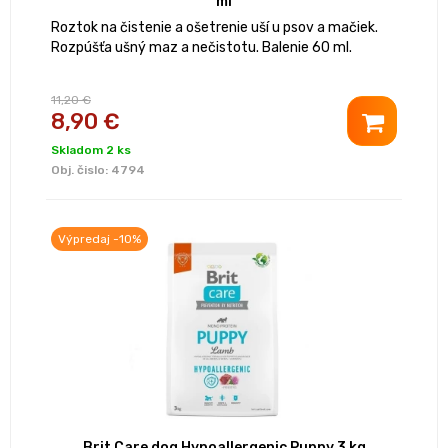
ml
Roztok na čistenie a ošetrenie uší u psov a mačiek.
Rozpúšťa ušný maz a nečistotu. Balenie 60 ml.
11,20 €
8,90 €
Skladom 2 ks
Obj. čislo:
4794
Výpredaj -10%
Brit Care dog Hypoallergenic Puppy 3 kg