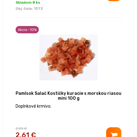
Skladom 8 ks
Obj. čislo:
1373
Akcia -10%
Pamlsok Salač Kostičky kuracie s morskou riasou
mini 100 g
Doplnkové krmivo.
2,90 €
2,61 €