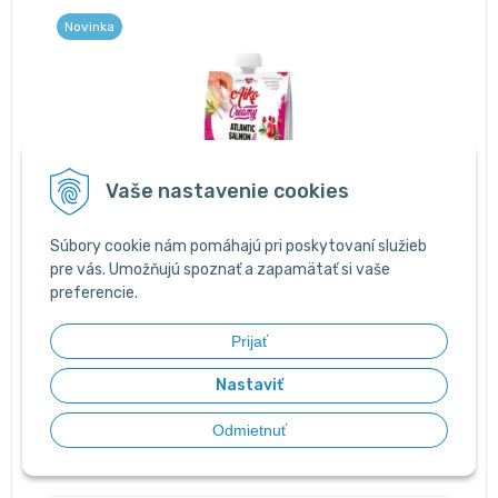
Novinka
Vaše nastavenie cookies
Súbory cookie nám pomáhajú pri poskytovaní služieb
Cobbys Pet Aiko Creamy Salmon 100g
pre vás. Umožňujú spoznať a zapamätať si vaše
preferencie.
Lahodná krémová pochúťka s lososom a brusnicami.
Balenie 100 g.
Prijať
Nastaviť
2,10 €
Odmietnuť
Skladom 2 ks
Obj. čislo:
4649