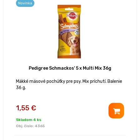
Novinka
Pedigree Schmackos' 5 x Multi Mix 36g
Mäkké mäsové pochúťky pre psy. Mix príchutí. Balenie
36 g.
1,55 €
Skladom 4 ks
Obj. čislo:
4365