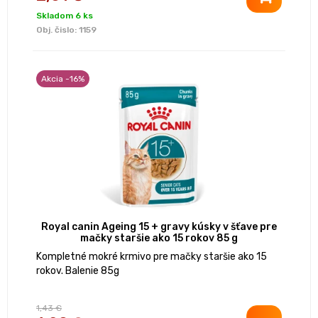
Skladom 6 ks
Obj. čislo:
1159
Akcia -16%
Royal canin Ageing 15 + gravy kúsky v šťave pre
mačky staršie ako 15 rokov 85 g
Kompletné mokré krmivo pre mačky staršie ako 15
rokov. Balenie 85g
1,43 €