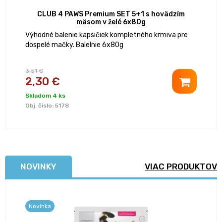
CLUB 4 PAWS Premium SET 5+1 s hovädzím
mäsom v želé 6x80g
Výhodné balenie kapsičiek kompletného krmiva pre
dospelé mačky. Balelnie 6x80g
3,51 €
2,30 €
Skladom 4 ks
Obj. čislo:
5178
NOVINKY
VIAC PRODUKTOV
Novinka