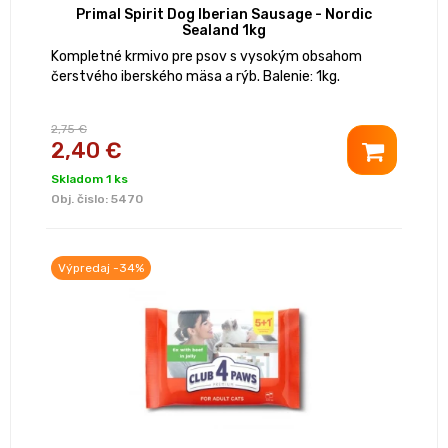
Primal Spirit Dog Iberian Sausage - Nordic
Sealand 1kg
Kompletné krmivo pre psov s vysokým obsahom
čerstvého iberského mäsa a rýb. Balenie: 1kg.
2,75 €
2,40 €
Skladom 1 ks
Obj. čislo:
5470
Výpredaj -34%