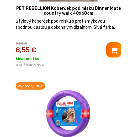
PET REBELLION Koberček pod misku Dinner Mate
country walk 40x60cm
Štýlový koberček pod misku s protišmykovou
spodnou časťou a dokonalým dizajnom. Sivá farba.
9,50 €
8,55 €
Skladom 1 ks
Obj. čislo:
9894
Výpredaj -10%