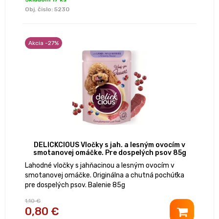
Obj. čislo:
5230
Akcia -27%
DELICKCIOUS Vločky s jah. a lesným ovocím v
smotanovej omáčke. Pre dospelých psov 85g
Lahodné vločky s jahňacinou a lesným ovocím v
smotanovej omáčke. Originálna a chutná pochúťka
pre dospelých psov. Balenie 85g
1,10 €
0,80 €