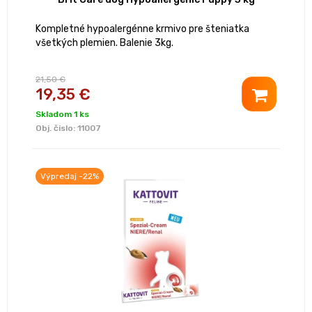
Kompletné hypoalergénne krmivo pre šteniatka
všetkých plemien. Balenie 3kg.
21,50 €
19,35 €
Skladom 1 ks
Obj. čislo:
11007
Výpredaj -22%