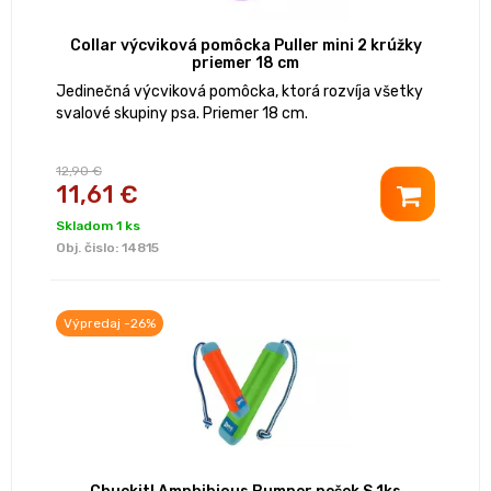
Collar výcviková pomôcka Puller mini 2 krúžky
priemer 18 cm
Jedinečná výcviková pomôcka, ktorá rozvíja všetky
svalové skupiny psa. Priemer 18 cm.
12,90 €
11,61 €
Skladom 1 ks
Obj. čislo:
14815
Výpredaj -26%