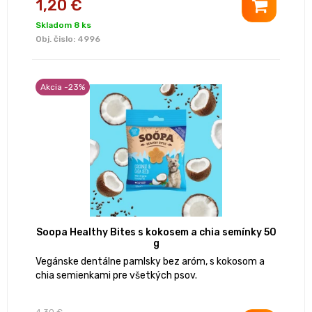
1,20 €
Skladom 8 ks
Obj. čislo:
4996
Akcia -23%
Soopa Healthy Bites s kokosem a chia semínky 50
g
Vegánske dentálne pamlsky bez aróm, s kokosom a
chia semienkami pre všetkých psov.