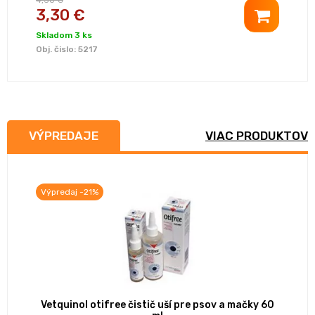
4,30 €
3,30 €
Skladom 3 ks
Obj. čislo:
5217
VÝPREDAJE
VIAC PRODUKTOV
Výpredaj -21%
Vetquinol otifree čistič uší pre psov a mačky 60