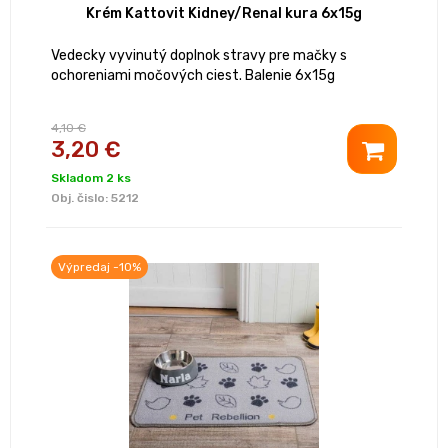
Krém Kattovit Kidney/Renal kura 6x15g
Vedecky vyvinutý doplnok stravy pre mačky s
ochoreniami močových ciest. Balenie 6x15g
4,10 €
3,20 €
Skladom 2 ks
Obj. čislo:
5212
Výpredaj -10%