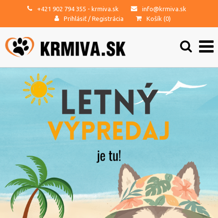
+421 902 794 355
- krmiva.sk
info@krmiva.sk
Prihlásiť
/
Registrácia
Košík (
0
)