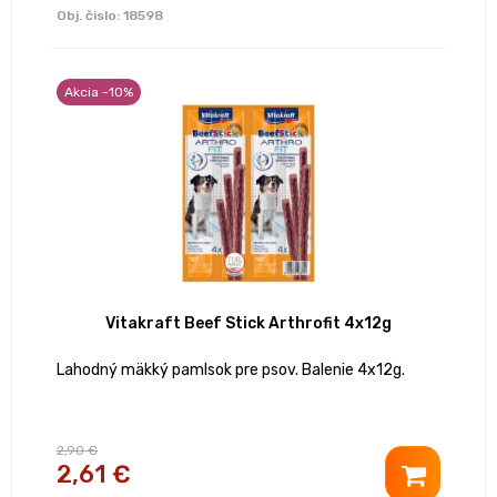
Obj. čislo:
18598
Akcia -10%
Vitakraft Beef Stick Arthrofit 4x12g
Lahodný mäkký pamlsok pre psov. Balenie 4x12g.
2,90 €
2,61 €