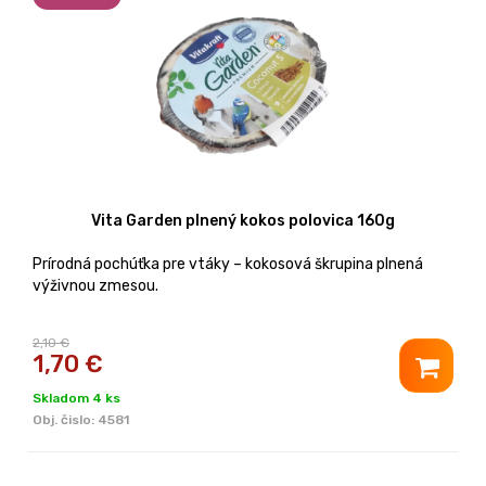
Vita Garden plnený kokos polovica 160g
Prírodná pochúťka pre vtáky – kokosová škrupina plnená
výživnou zmesou.
2,10 €
1,70
€
Skladom 4 ks
Obj. čislo:
4581