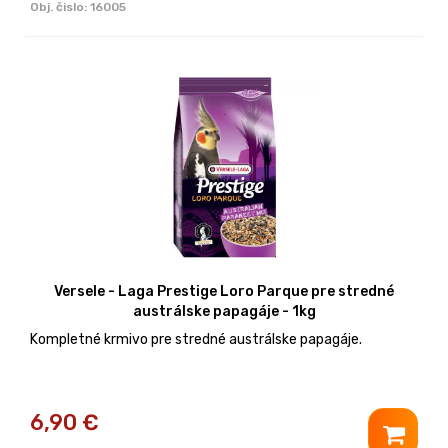
Obj. čislo:
16005
Versele - Laga Prestige Loro Parque pre stredné
austrálske papagáje - 1kg
Kompletné krmivo pre stredné austrálske papagáje.
6,90
€