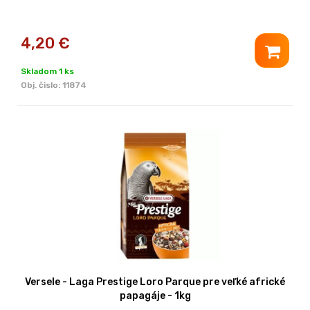
4,20
€
Skladom 1 ks
Obj. čislo:
11874
Versele - Laga Prestige Loro Parque pre veľké africké
papagáje - 1kg