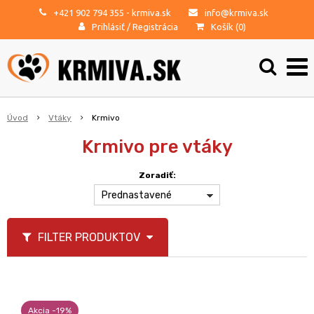
+421 902 794 355
- krmiva.sk
info@krmiva.sk
Prihlásiť
/
Registrácia
Košík (
0
)
Úvod
Vtáky
Krmivo
Krmivo pre vtáky
Zoradiť:
Prednastavené
FILTER PRODUKTOV
Akcia -19%