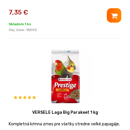
7,35
€
Skladom 1 ks
Obj. čislo:
18093
VERSELE Laga Big Parakeet 1 kg
Kompletná kŕmna zmes pre všetky stredne veľké papagáje.