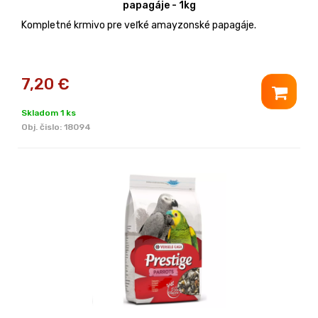
papagáje - 1kg
Kompletné krmivo pre veľké amayzonské papagáje.
7,20
€
Skladom 1 ks
Obj. čislo:
18094