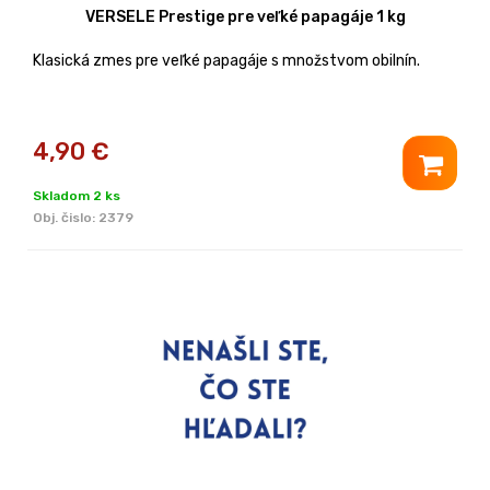
VERSELE Prestige pre veľké papagáje 1 kg
Klasická zmes pre veľké papagáje s množstvom obilnín.
4,90
€
Skladom 2 ks
Obj. čislo:
2379