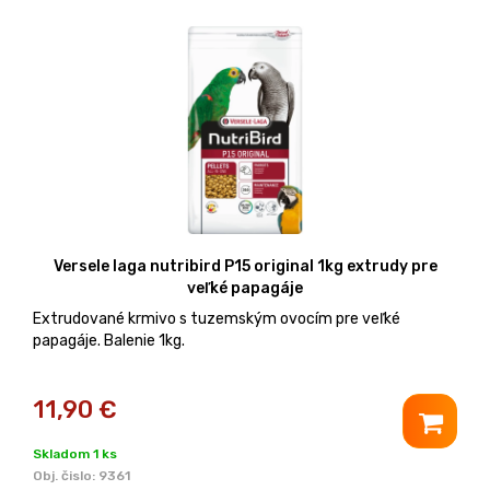
Versele laga nutribird P15 original 1kg extrudy pre
veľké papagáje
Extrudované krmivo s tuzemským ovocím pre veľké
papagáje. Balenie 1kg.
11,90
€
Skladom 1 ks
Obj. čislo:
9361