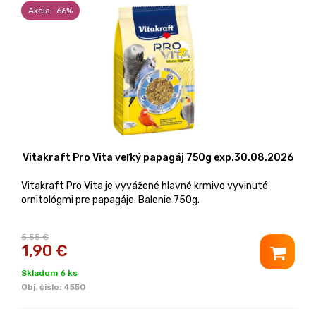
Akcia -66%
Vitakraft Pro Vita veľký papagáj 750g exp.30.08.2026
Vitakraft Pro Vita je vyvážené hlavné krmivo vyvinuté
ornitológmi pre papagáje. Balenie 750g.
5,55 €
1,90
€
Skladom 6 ks
Obj. čislo:
4550