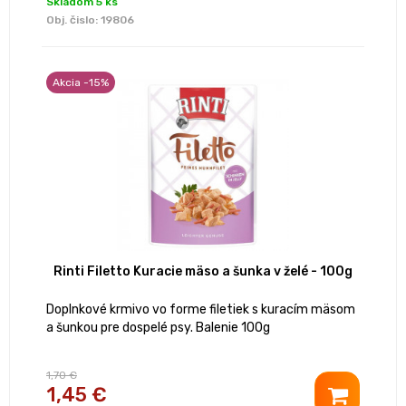
Skladom 5 ks
Obj. čislo:
19806
Akcia -15%
Rinti Filetto Kuracie mäso a šunka v želé - 100g
Doplnkové krmivo vo forme filetiek s kuracím mäsom
a šunkou pre dospelé psy. Balenie 100g
1,70 €
1,45 €