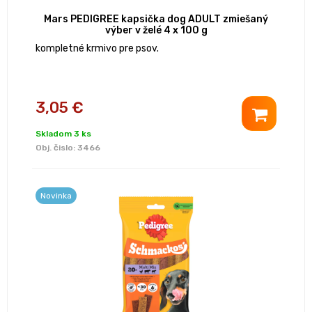
Mars PEDIGREE kapsička dog ADULT zmiešaný
výber v želé 4 x 100 g
kompletné krmivo pre psov.
3,05 €
Skladom 3 ks
Obj. čislo:
3466
Novinka