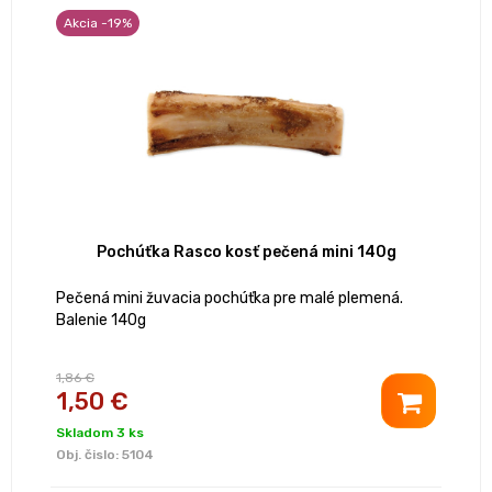
Akcia -19%
Pochúťka Rasco kosť pečená mini 140g
Pečená mini žuvacia pochúťka pre malé plemená.
Balenie 140g
1,86 €
1,50 €
Skladom 3 ks
Obj. čislo:
5104