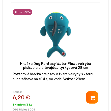
Akcia -30%
Hračka Dog Fantasy Water Float veľryba
pískacia a plávajúca tyrkysová 28 cm
Roztomilá hračka pre psov v tvare veľryby s ktorou
bude zábava na súši aj vo vode. Veľkosť 28cm.
8,90 €
6,20 €
Skladom 3 ks
Obj. čislo:
6001