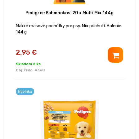
Pedigree Schmackos' 20 x Multi Mix 144g
Mäkké mäsové pochúťky pre psy. Mix príchutí. Balenie
144 g.
2,95 €
Skladom 2 ks
Obj. čislo:
4368
Novinka