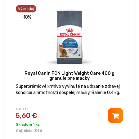
Výpredaj
-18%
Royal Canin FCN Light Weight Care 400 g
granule pre mačky
Superprémiové krmivo vyvinuté na udržanie zdravej
kondície a hmotnosti dospelej mačky. Balenie 0,4 kg.
6,80 €
5,60 €
Skladom 1 ks
Obj. čislo:
346