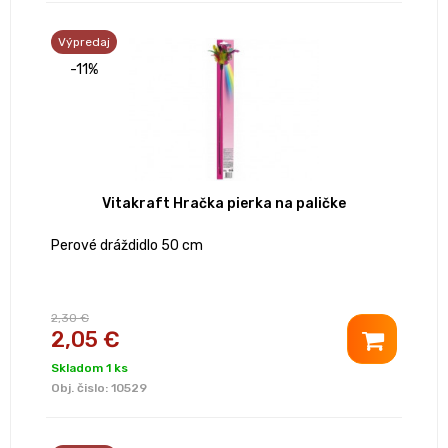
Výpredaj
-11%
Vitakraft Hračka pierka na paličke
Perové dráždidlo 50 cm
2,30 €
2,05 €
Skladom 1 ks
Obj. čislo:
10529