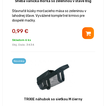
Sheba vanička morka so zeleninou v šťave 85g
Šťavnaté kúsky morčacieho mäsa so zeleninou v
lahodnej šťave. Vyvážené kompletné krmivo pre
dospelé mačky.
0,99 €
Skladom 6 ks
Obj. čislo:
3434
Novinka
TRIXIE náhubok so sieťkou M čierny