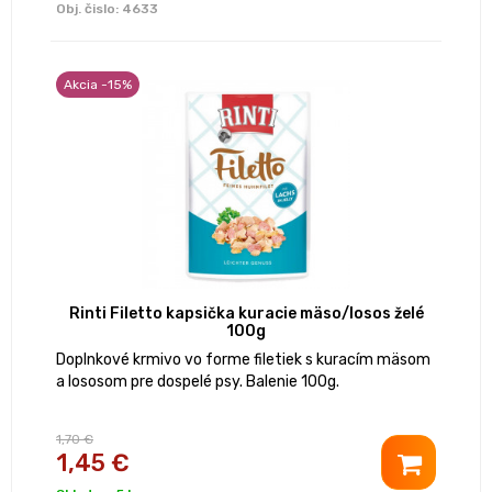
Obj. čislo:
4633
Akcia -15%
Rinti Filetto kapsička kuracie mäso/losos želé
100g
Doplnkové krmivo vo forme filetiek s kuracím mäsom
a lososom pre dospelé psy. Balenie 100g.
1,70 €
1,45 €