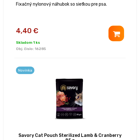
Fixačný nylonový náhubok so sieťkou pre psa.
4,40 €
Skladom 1 ks
Obj. čislo:
16285
Novinka
Savory Cat Pouch Sterilized Lamb & Cranberry