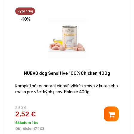
Výpredaj
-10%
NUEVO dog Sensitive 100% Chicken 400g
Kompletné monoproteínové vlhké krmivo z kuracieho
mäsa pre všetkých psov. Balenie 400g.
2,80 €
2,52 €
Skladom 1 ks
Obj. čislo:
17403