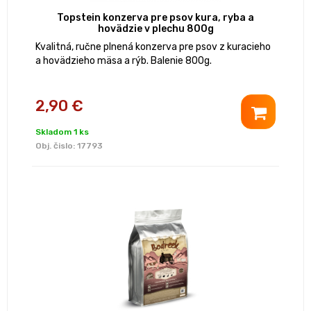
Topstein konzerva pre psov kura, ryba a
hovädzie v plechu 800g
Kvalitná, ručne plnená konzerva pre psov z kuracieho
a hovädzieho mäsa a rýb. Balenie 800g.
2,90 €
Skladom 1 ks
Obj. čislo:
17793