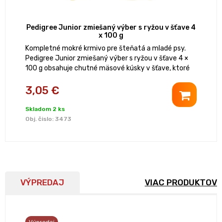
Pedigree Junior zmiešaný výber s ryžou v šťave 4
x 100 g
Kompletné mokré krmivo pre šteňatá a mladé psy.
Pedigree Junior zmiešaný výber s ryžou v šťave 4 ×
100 g obsahuje chutné mäsové kúsky v šťave, ktoré
podporujú zdravý rast, vývoj a každodennú vitalitu.
3,05 €
Skladom 2 ks
Obj. čislo:
3473
VÝPREDAJ
VIAC PRODUKTOV
Výpredaj