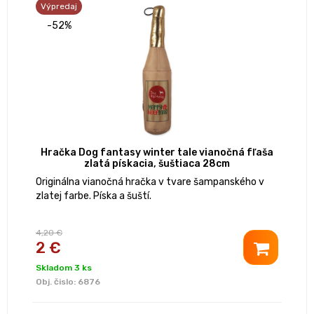
Výpredaj
-52%
Hračka Dog fantasy winter tale vianočná fľaša
zlatá pískacia, šuštiaca 28cm
Originálna vianočná hračka v tvare šampanského v
zlatej farbe. Píska a šuští.
4,20 €
2 €
Skladom 3 ks
Obj. čislo:
6876