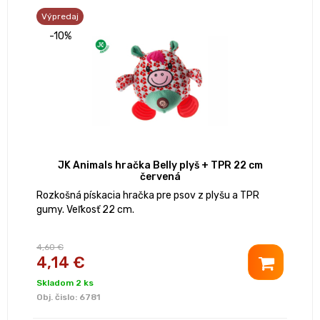
Výpredaj
-10%
JK Animals hračka Belly plyš + TPR 22 cm
červená
Rozkošná pískacia hračka pre psov z plyšu a TPR
gumy. Veľkosť 22 cm.
4,60 €
4,14 €
Skladom 2 ks
Obj. čislo:
6781