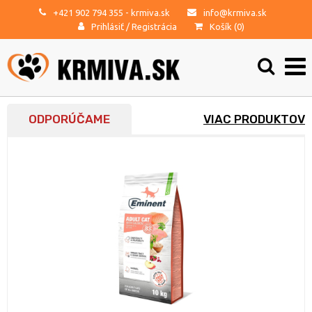
+421 902 794 355
- krmiva.sk
info@krmiva.sk
Prihlásiť
/
Registrácia
Košík (
0
)
ODPORÚČAME
VIAC PRODUKTOV