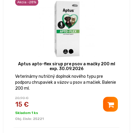
Akcia -28%
Aptus apto-flex sirup pre psov a mačky 200 ml
exp. 30.09.2026
Veterinárny nutričný doplnok nového typu pre
podporu chrupaviek a väzov u psov a mačiek. Balenie
200 ml.
20,90 €
15 €
Skladom 1 ks
Obj. čislo:
25221