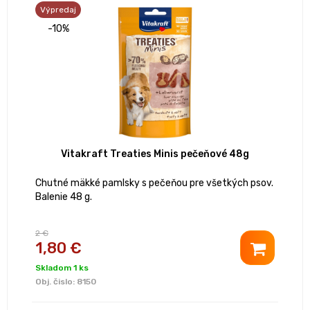
Výpredaj
-10%
Vitakraft Treaties Minis pečeňové 48g
Chutné mäkké pamlsky s pečeňou pre všetkých psov.
Balenie 48 g.
2 €
1,80 €
Skladom 1 ks
Obj. čislo:
8150