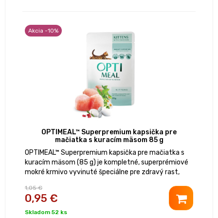
Akcia -10%
OPTIMEAL™ Superpremium kapsička pre
mačiatka s kuracím mäsom 85 g
OPTIMEAL™ Superpremium kapsička pre mačiatka s
kuracím mäsom (85 g) je kompletné, superprémiové
mokré krmivo vyvinuté špeciálne pre zdravý rast,
vysokú vitalitu a silnú imunitu mačiatok od odstavu
1,05 €
do 1 roka.
0,95 €
Skladom 52 ks