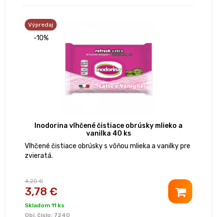
Výpredaj
-10%
Inodorina vlhčené čistiace obrúsky mlieko a
vanilka 40 ks
Vlhčené čistiace obrúsky s vôňou mlieka a vanilky pre
zvieratá.
4,20 €
3,78 €
Skladom 11 ks
Obj. čislo:
7240