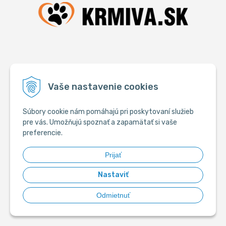
INFORMÁCIE
Vaše nastavenie cookies
Obchodné podmienky
Súbory cookie nám pomáhajú pri poskytovaní služieb
Reklamačný poriadok
pre vás. Umožňujú spoznať a zapamätať si vaše
Ako nakupovať
preferencie.
Ochrana súkromia
Prijať
Súbory cookies
Nastaviť
Doprava
Odmietnuť