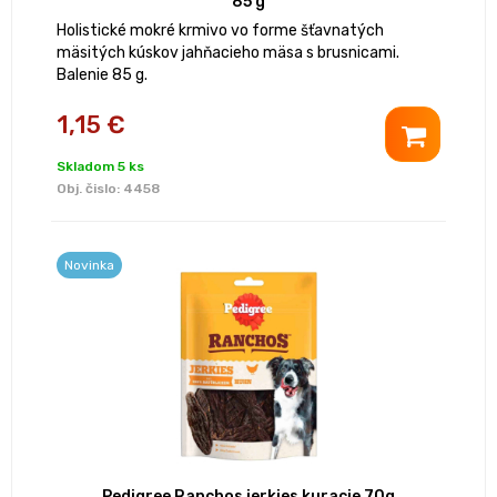
85 g
Holistické mokré krmivo vo forme šťavnatých
mäsitých kúskov jahňacieho mäsa s brusnicami.
Balenie 85 g.
1,15 €
Skladom 5 ks
Obj. čislo:
4458
Novinka
Pedigree Ranchos jerkies kuracie 70g