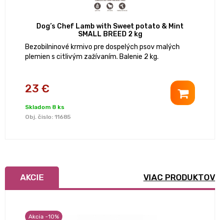
Dog’s Chef Lamb with Sweet potato & Mint
SMALL BREED 2 kg
Bezobilninové krmivo pre dospelých psov malých
plemien s citlivým zažívaním. Balenie 2 kg.
23 €
Skladom 8 ks
Obj. čislo:
11685
AKCIE
VIAC PRODUKTOV
Akcia -10%