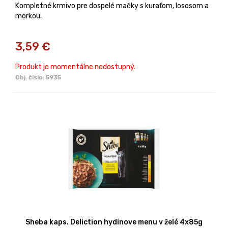
Kompletné krmivo pre dospelé mačky s kuraťom, lososom a
morkou.
3,59
€
Produkt je momentálne nedostupný.
Obj. čislo:
5935
Sheba kaps. Deliction hydinove menu v želé 4x85g