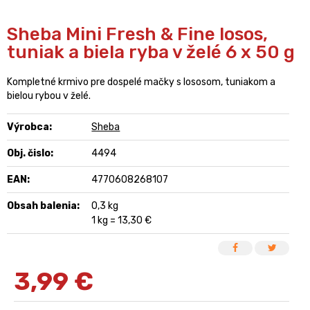
Sheba Mini Fresh & Fine losos,
tuniak a biela ryba v želé 6 x 50 g
Kompletné krmivo pre dospelé mačky s lososom, tuniakom a
bielou rybou v želé.
Výrobca:
Sheba
Obj. čislo:
4494
EAN:
4770608268107
Obsah balenia:
0,3 kg
1 kg = 13,30 €
3,99
€