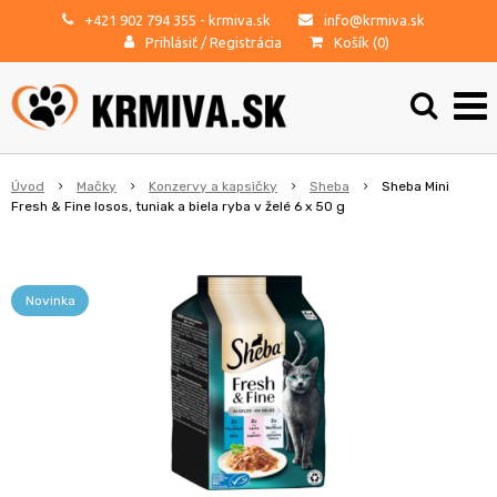
+421 902 794 355
- krmiva.sk
info@krmiva.sk
Prihlásiť
/
Registrácia
Košík (
0
)
Úvod
Mačky
Konzervy a kapsičky
Sheba
Sheba Mini
Fresh & Fine losos, tuniak a biela ryba v želé 6 x 50 g
Novinka