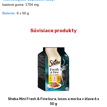
kasiová guma: 1704 mg.
Balenie:
6 x 50 g
Súvisiace produkty
Sheba Mini Fresh & Fine kura, losos a morka v šťave 6 x
50 g