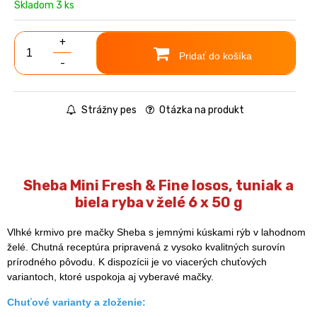
Skladom 3 ks
+
Pridať do košíka
-
Strážny pes
Otázka na produkt
Sheba Mini Fresh & Fine losos, tuniak a
biela ryba v želé 6 x 50 g
Vlhké krmivo pre mačky Sheba s jemnými kúskami rýb v lahodnom
želé. Chutná receptúra pripravená z vysoko kvalitných surovín
prírodného pôvodu. K dispozícii je vo viacerých chuťových
variantoch, ktoré uspokoja aj vyberavé mačky.
Chuťové varianty a zloženie: