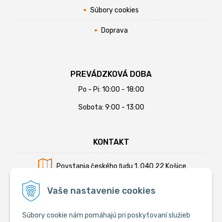
Súbory cookies
Doprava
PREVÁDZKOVÁ DOBA
Po - Pi: 10:00 - 18:00
Sobota: 9:00 - 13:00
KONTAKT
Povstania českého ľudu 1, 040 22 Košice
Mobil:
+421 902 794 355
Vaše nastavenie cookies
E-mail:
info@krmiva.sk
Súbory cookie nám pomáhajú pri poskytovaní služieb