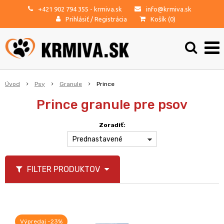
+421 902 794 355
- krmiva.sk
info@krmiva.sk
Prihlásiť
/
Registrácia
Košík (
0
)
Úvod
Psy
Granule
Prince
Prince granule pre psov
Zoradiť:
Prednastavené
FILTER PRODUKTOV
Výpredaj -23%