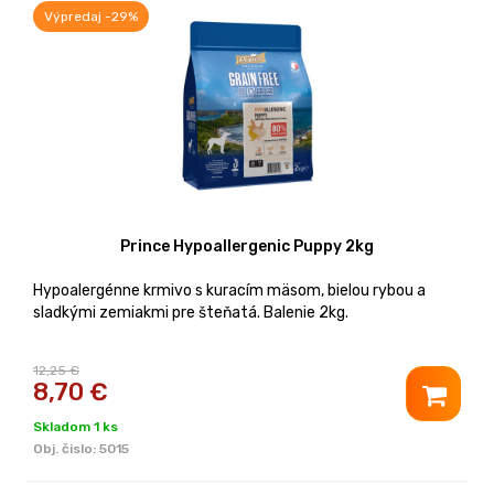
Výpredaj -29%
Prince Hypoallergenic Puppy 2kg
Hypoalergénne krmivo s kuracím mäsom, bielou rybou a
sladkými zemiakmi pre šteňatá. Balenie 2kg.
12,25 €
8,70
€
Skladom 1 ks
Obj. čislo:
5015