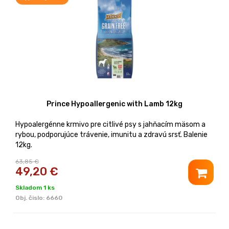
Prince Hypoallergenic with Lamb 12kg
Hypoalergénne krmivo pre citlivé psy s jahňacím mäsom a
rybou, podporujúce trávenie, imunitu a zdravú srsť. Balenie
12kg.
63,85 €
49,20
€
Skladom 1 ks
Obj. čislo:
6660