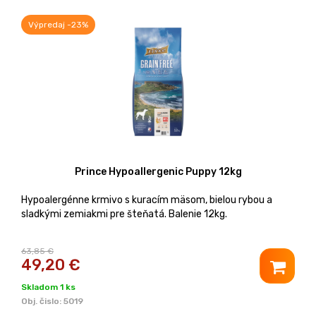
Výpredaj -23%
Prince Hypoallergenic Puppy 12kg
Hypoalergénne krmivo s kuracím mäsom, bielou rybou a
sladkými zemiakmi pre šteňatá. Balenie 12kg.
63,85 €
49,20
€
Skladom 1 ks
Obj. čislo:
5019