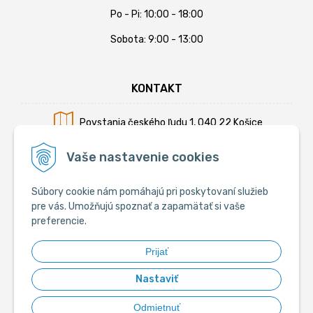
Po - Pi: 10:00 - 18:00
Sobota: 9:00 - 13:00
KONTAKT
Povstania českého ľudu 1, 040 22 Košice
Mobil:
+421 902 794 355
Vaše nastavenie cookies
E-mail:
info@krmiva.sk
Súbory cookie nám pomáhajú pri poskytovaní služieb
pre vás. Umožňujú spoznať a zapamätať si vaše
preferencie.
SOCIÁLNE
Prijať
Nastaviť
Odmietnuť