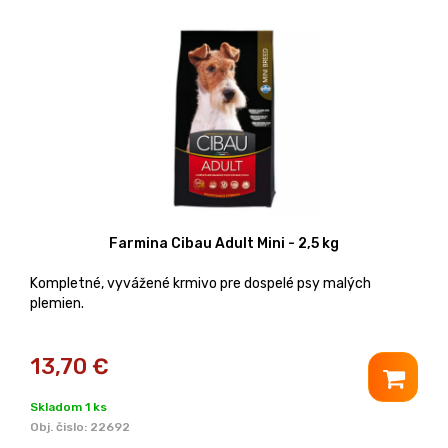
Farmina Cibau Adult Mini - 2,5 kg
Kompletné, vyvážené krmivo pre dospelé psy malých
plemien.
13,70
€
Skladom 1 ks
Obj. čislo:
22692