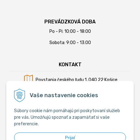
PREVÁDZKOVÁ DOBA
Po - Pi: 10:00 - 18:00
Sobota: 9:00 - 13:00
KONTAKT
Povstania českého ľudu 1, 040 22 Košice
Mobil:
+421 902 794 355
Vaše nastavenie cookies
E-mail:
info@krmiva.sk
Súbory cookie nám pomáhajú pri poskytovaní služieb
pre vás. Umožňujú spoznať a zapamätať si vaše
preferencie.
SOCIÁLNE
Prijať