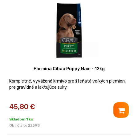
Farmina Cibau Puppy Maxi - 12kg
Kompletné, vyvážené krmivo pre šteňatá veľkých plemien,
pre gravidné a laktujúce suky.
45,80
€
Skladom 1 ks
Obj. čislo:
22598