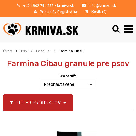
+421 902 794 355
- krmiva.sk
info@krmiva.sk
Prihlásiť
/
Registrácia
Košík (
0
)
Úvod
Psy
Granule
Farmina Cibau
Farmina Cibau granule pre psov
Zoradiť:
Prednastavené
FILTER PRODUKTOV