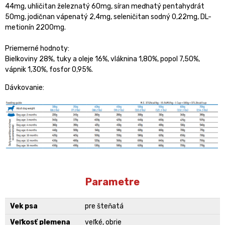
44mg, uhličitan železnatý 60mg, síran meďnatý pentahydrát
50mg, jodičnan vápenatý 2,4mg, seleničitan sodný 0,22mg, DL-
metionín 2200mg.
Priemerné hodnoty:
Bielkoviny 28%, tuky a oleje 16%, vláknina 1,80%, popol 7,50%,
vápnik 1,30%, fosfor 0,95%.
Dávkovanie:
Parametre
Vek psa
pre šteňatá
Veľkosť plemena
veľké, obrie