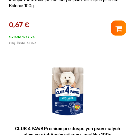
Balenie 100g
0,67
€
Skladom 17 ks
Obj. čislo:
5063
CLUB 4 PAWS Premium pre dospelych psov malych
plemien s jahňacím mäsom v omáčke 100g