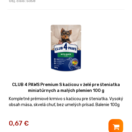
Obj. čislo:
5058
CLUB 4 PAWS Premium S kačicou v želé pre šteniatka
miniatúrnych a malých plemien 100 g
Kompletné prémiové krmivo s kačicou pre šteniatka. Vysoký
obsah mäsa, skvelá chuť, bez umelých prísad. Balenie 100g
0,67
€