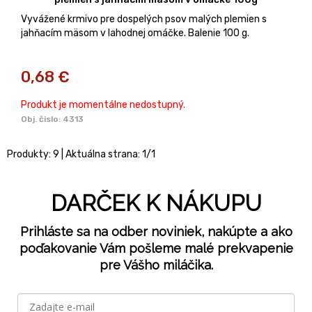
Vyvážené krmivo pre dospelých psov malých plemien s
jahňacím mäsom v lahodnej omáčke. Balenie 100 g.
0,68
€
Produkt je momentálne nedostupný.
Obj. čislo:
4313
Produkty:
9
| Aktuálna strana:
1
/
1
DARČEK K NÁKUPU
Prihláste sa na odber noviniek, nakúpte a ako
poďakovanie Vám pošleme malé prekvapenie
pre Vášho miláčika.