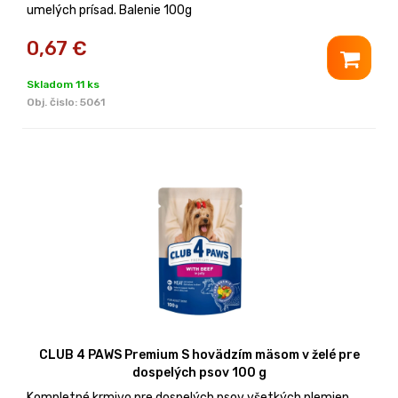
umelých prísad. Balenie 100g
0,67
€
Skladom 11 ks
Obj. čislo:
5061
CLUB 4 PAWS Premium S hovädzím mäsom v želé pre
dospelých psov 100 g
Kompletné krmivo pre dospelých psov všetkých plemien.