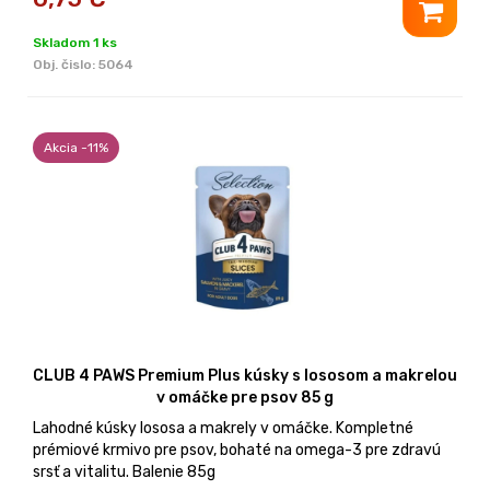
Skladom 1 ks
Obj. čislo:
5064
Akcia -11%
CLUB 4 PAWS Premium Plus kúsky s lososom a makrelou
v omáčke pre psov 85 g
Lahodné kúsky lososa a makrely v omáčke. Kompletné
prémiové krmivo pre psov, bohaté na omega-3 pre zdravú
srsť a vitalitu. Balenie 85g