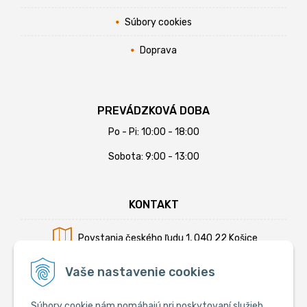
Súbory cookies
Doprava
PREVÁDZKOVÁ DOBA
Po - Pi: 10:00 - 18:00
Sobota: 9:00 - 13:00
KONTAKT
Povstania českého ľudu 1, 040 22 Košice
Mobil:
+421 902 794 355
Vaše nastavenie cookies
E-mail:
info@krmiva.sk
Súbory cookie nám pomáhajú pri poskytovaní služieb