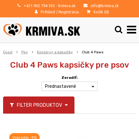
+421 902 794 355
- krmiva.sk
info@krmiva.sk
Prihlásiť
/
Registrácia
Košík (
0
)
Úvod
Psy
Konzervy a kapsičky
Club 4 Paws
Club 4 Paws kapsičky pre psov
Zoradiť:
Prednastavené
FILTER PRODUKTOV
Výpredaj -9%