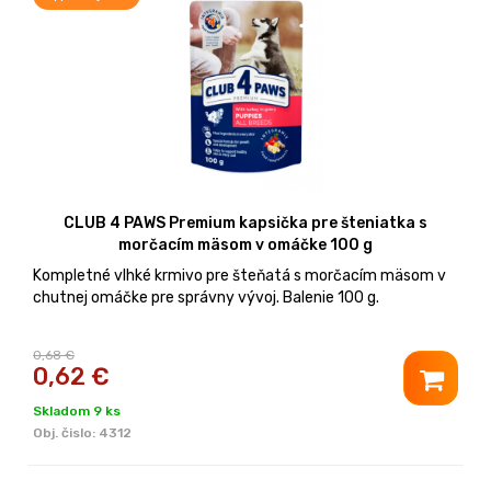
CLUB 4 PAWS Premium kapsička pre šteniatka s
morčacím mäsom v omáčke 100 g
Kompletné vlhké krmivo pre šteňatá s morčacím mäsom v
chutnej omáčke pre správny vývoj. Balenie 100 g.
0,68 €
0,62
€
Skladom 9 ks
Obj. čislo:
4312