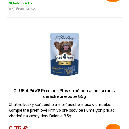
Skladom 4 ks
Obj. čislo:
5062
CLUB 4 PAWS Premium Plus s kačicou a moriakom v
omáčke pre psov 85g
Chutné kúsky kačacieho a morčacieho mäsa v omáčke.
Kompletné prémiové krmivo pre psov bez umelých prísad,
vhodné na každý deň. Balenie 85g
0,75
€