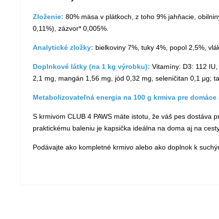
Zloženie:
80% mäsa v plátkoch, z toho 9% jahňacie, obilniny,
0,11%), zázvor* 0,005%.
Analytické zložky:
bielkoviny 7%, tuky 4%, popol 2,5%, vl
Doplnkové látky (na 1 kg výrobku):
Vitamíny: D3: 112 IU,
2,1 mg, mangán 1,56 mg, jód 0,32 mg, seleničitan 0,1 μg; ta
Metabolizovateľná energia na 100 g krmiva pre domáce 
S krmivom CLUB 4 PAWS máte istotu, že váš pes dostáva prém
praktickému baleniu je kapsička ideálna na doma aj na cesty
Podávajte ako kompletné krmivo alebo ako doplnok k suchým 