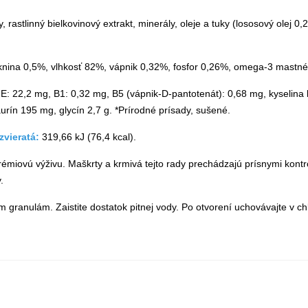
 rastlinný bielkovinový extrakt, minerály, oleje a tuky (lososový olej 
áknina 0,5%, vlhkosť 82%, vápnik 0,32%, fosfor 0,26%, omega-3 mastn
 E: 22,2 mg, B1: 0,32 mg, B5 (vápnik-D-pantotenát): 0,68 mg, kyselina li
urín 195 mg, glycín 2,7 g. *Prírodné prísady, sušené.
zvieratá:
319,66 kJ (76,4 kcal).
iovú výživu. Maškrty a krmivá tejto rady prechádzajú prísnymi kontrol
.
granulám. Zaistite dostatok pitnej vody. Po otvorení uchovávajte v ch