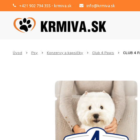
+421 902 794 355
- krmiva.sk
info@krmiva.sk
Úvod
Psy
Konzervy a kapsičky
Club 4 Paws
CLUB 4 P