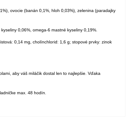
0,21%), ovocie (banán 0,1%, hloh 0,03%)
,
zelenina (paradajky
é kyseliny 0,06%, omega-6 mastné kyseliny 0,19%.
stová: 0,14 mg, cholínchlorid: 1,6 g; stopové prvky: zinok
ami, aby váš miláčik dostal len to najlepšie. Vďaka
ladničke max. 48 hodín.