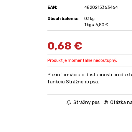
EAN:
4820215363464
Obsah balenia:
0,1 kg
1 kg = 6,80 €
0,68
€
Produkt je momentálne nedostupný.
Pre informáciu o dostupnosti produkt
funkciu Strážneho psa.
Strážny pes
Otázka na