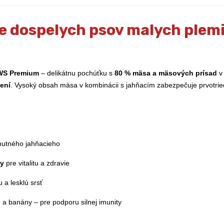
 dospelych psov malych plemi
AWS Premium
– delikátnu pochúťku s
80 % mäsa a mäsových prísad
v 
ení
. Vysoký obsah mäsa v kombinácii s jahňacím zabezpečuje prvotrie
hutného jahňacieho
ny
pre vitalitu a zdravie
a lesklú srsť
 a banány – pre podporu silnej imunity