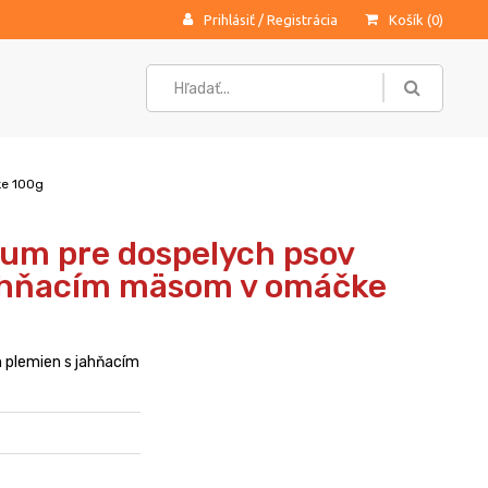
Prihlásiť
/
Registrácia
Košík (
0
)
ke 100g
um pre dospelych psov
jahňacím mäsom v omáčke
 plemien s jahňacím