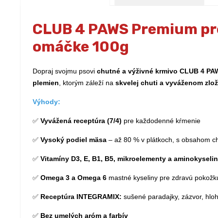
CLUB 4 PAWS Premium pre
omáčke 100g
Dopraj svojmu psovi
chutné a výživné krmivo CLUB 4 P
plemien
, ktorým záleží na
skvelej chuti a vyváženom zlož
Výhody:
✅
Vyvážená receptúra (7/4)
pre každodenné kŕmenie
✅
Vysoký podiel mäsa
– až 80 % v plátkoch, s obsahom c
✅
Vitamíny D3, E, B1, B5, mikroelementy a aminokyseli
✅
Omega 3 a Omega 6
mastné kyseliny pre zdravú pokožku 
✅
Receptúra INTEGRAMIX:
sušené paradajky, zázvor, hloh
✅
Bez umelých aróm a farbív