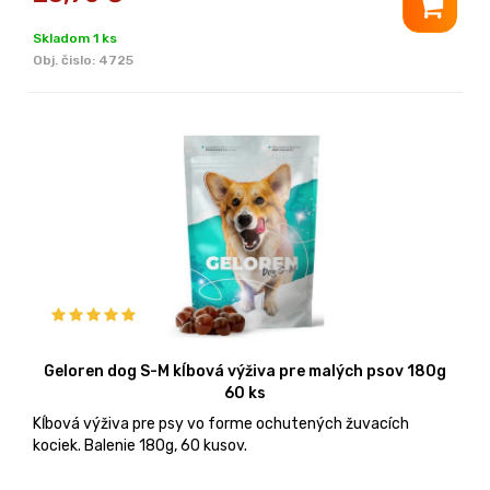
Skladom 1 ks
Obj. čislo:
4725
Geloren dog S-M kĺbová výživa pre malých psov 180g
60 ks
Kĺbová výživa pre psy vo forme ochutených žuvacích
kociek. Balenie 180g, 60 kusov.