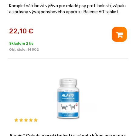
Kompletná kĺbová výživa pre mladé psy proti bolesti, zápalu
a správny vývoj pohybového aparátu. Balenie 60 tabliet.
22,10
€
Skladom 2 ks
Obj. čislo:
14802
Alavis™ Celadrin proti bolesti a zápalu kĺbov pre psov a