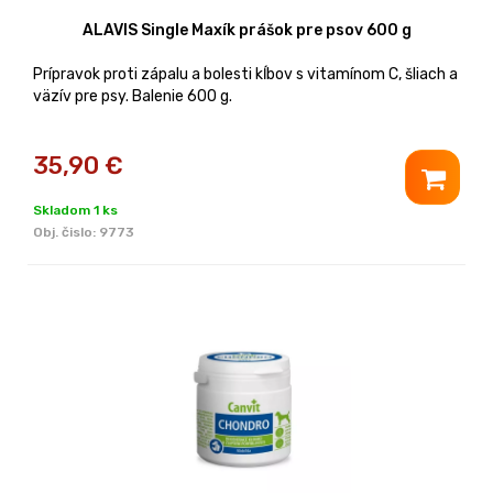
ALAVIS Single Maxík prášok pre psov 600 g
Prípravok proti zápalu a bolesti kĺbov s vitamínom C, šliach a
väzív pre psy. Balenie 600 g.
35,90
€
Skladom 1 ks
Obj. čislo:
9773