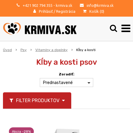
+421 902 794 355
- krmiva.sk
info@krmiva.sk
Prihlásiť
/
Registrácia
Košík (
0
)
Úvod
Psy
Vitamíny a doplnky
Kĺby a kosti
Kĺby a kosti psov
Zoradiť:
Prednastavené
FILTER PRODUKTOV
Akcia -28%