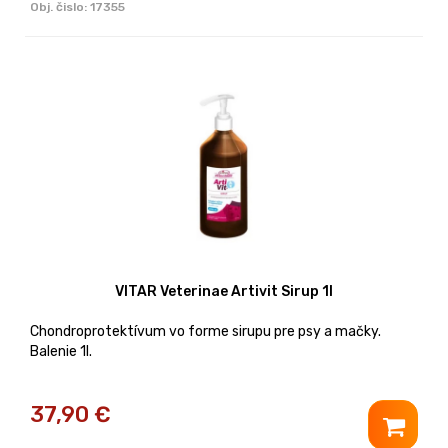
Obj. čislo:
17355
VITAR Veterinae Artivit Sirup 1l
Chondroprotektívum vo forme sirupu pre psy a mačky.
Balenie 1l.
37,90
€