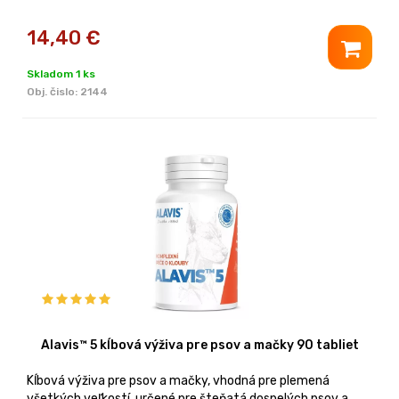
14,40
€
Skladom 1 ks
Obj. čislo:
2144
Alavis™ 5 kĺbová výživa pre psov a mačky 90 tabliet
Kĺbová výživa pre psov a mačky, vhodná pre plemená
všetkých veľkostí, určené pre šteňatá dospelých psov a