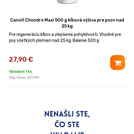
Canvit Chondro Maxi 500 g kĺbová výživa pre psov nad
25 kg
Pre regeneráciu kĺbov a zlepšenie pohyblivosti. Vhodné pre
psy všetkých plemien nad 25 kg. Balenie 500 g
27,90
€
Skladom 1 ks
Obj. čislo:
23799