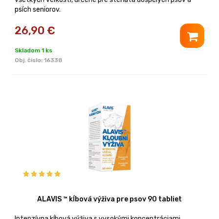
psích seniorov.
26,90
€
Skladom 1 ks
Obj. čislo:
16338
ALAVIS ™ kĺbová výživa pre psov 90 tabliet
Intenzívna kĺbová výživa s vysokými koncentráciami