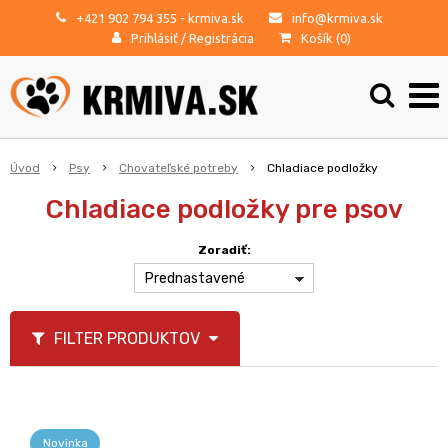
+421 902 794 355
- krmiva.sk
info@krmiva.sk
Prihlásiť
/
Registrácia
Košík (
0
)
Úvod
Psy
Chovateľské potreby
Chladiace podložky
Chladiace podložky pre psov
Zoradiť:
Prednastavené
FILTER PRODUKTOV
Novinka