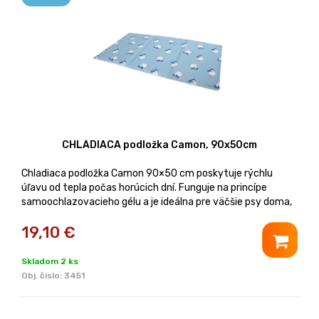
CHLADIACA podložka Camon, 90x50cm
Chladiaca podložka Camon 90×50 cm poskytuje rýchlu
úľavu od tepla počas horúcich dní. Funguje na princípe
samoochlazovacieho gélu a je ideálna pre väčšie psy doma,
v aute aj na cestách.
19,10
€
Skladom 2 ks
Obj. čislo:
3451