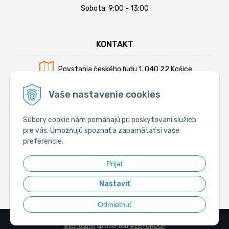
Sobota: 9:00 - 13:00
KONTAKT
Povstania českého ľudu 1, 040 22 Košice
Mobil:
+421 902 794 355
Vaše nastavenie cookies
E-mail:
info@krmiva.sk
Súbory cookie nám pomáhajú pri poskytovaní služieb
pre vás. Umožňujú spoznať a zapamätať si vaše
preferencie.
SOCIÁLNE
Prijať
Nastaviť
Odmietnuť
© 2026 Krmiva.sk - Chovateľské potreby •
tvorba eshopu cez UNIobchod
,
webhosting
spoločnosti
WEBYGROUP