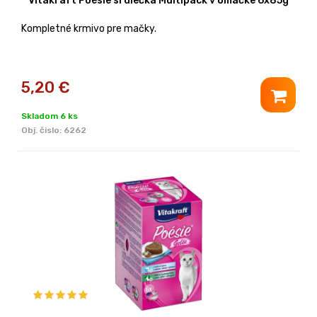
Vitakraft Poésie srdiečka Multipack v omáčke 6x85g
Kompletné krmivo pre mačky.
5,20
€
Skladom 6 ks
Obj. čislo:
6262