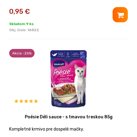
0,95
€
Skladom 9 ks
Obj. čislo:
16822
Akcia -26%
Poésie Déli sauce - s tmavou treskou 85g
Kompletné krmivo pre dospelé mačky.