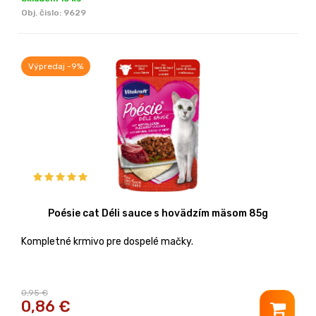
Obj. čislo:
9629
Výpredaj -9%
Poésie cat Déli sauce s hovädzím mäsom 85g
Kompletné krmivo pre dospelé mačky.
0,95 €
0,86
€