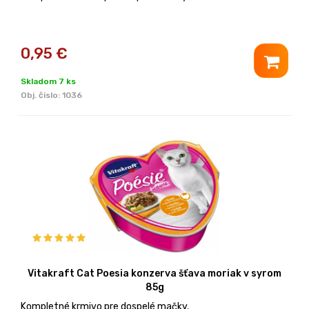
0,95
€
Skladom 7 ks
Obj. čislo:
1036
Vitakraft Cat Poesia konzerva šťava moriak v syrom
85g
Kompletné krmivo pre dospelé mačky.