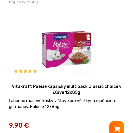
Obj. čislo:
13380
Vitakraft Poesie kapsičky multipack Classic choice v
šťave 12x85g
Lahodné mäsové kúsky v štave pre všetkých mačacích
gurmánov. Balenie 12x85g.
9,90
€