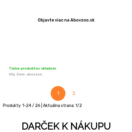
Objavte viac na Abovzoo.sk
Tisíce produktov skladom
Obj. čislo:
abovzoo
1
2
Produkty:
1
-
24
/
26
| Aktuálna strana:
1
/
2
DARČEK K NÁKUPU