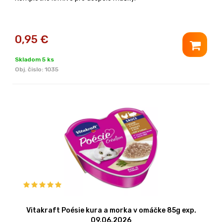
0,95
€
Skladom 5 ks
Obj. čislo:
1035
Vitakraft Poésie kura a morka v omáčke 85g exp.
09.06.2026