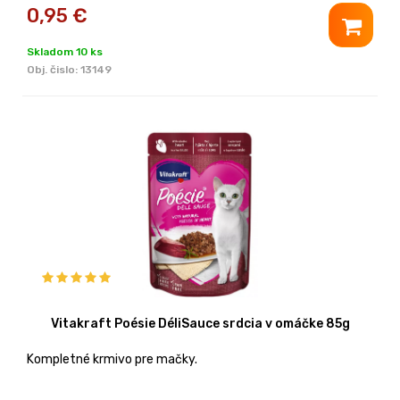
0,95
€
Skladom 10 ks
Obj. čislo:
13149
Vitakraft Poésie DéliSauce srdcia v omáčke 85g
Kompletné krmivo pre mačky.