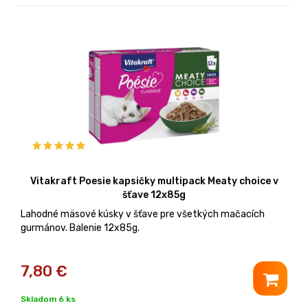
Vitakraft Poesie kapsičky multipack Meaty choice v
šťave 12x85g
Lahodné mäsové kúsky v šťave pre všetkých mačacích
gurmánov. Balenie 12x85g.
7,80
€
Skladom 6 ks