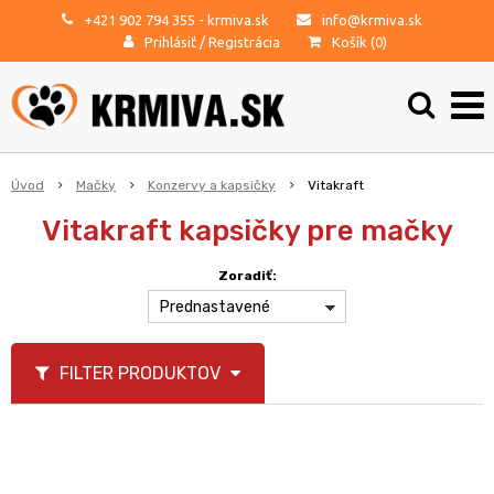
+421 902 794 355
- krmiva.sk
info@krmiva.sk
Prihlásiť
/
Registrácia
Košík (
0
)
Úvod
Mačky
Konzervy a kapsičky
Vitakraft
Vitakraft kapsičky pre mačky
Zoradiť:
Prednastavené
FILTER PRODUKTOV