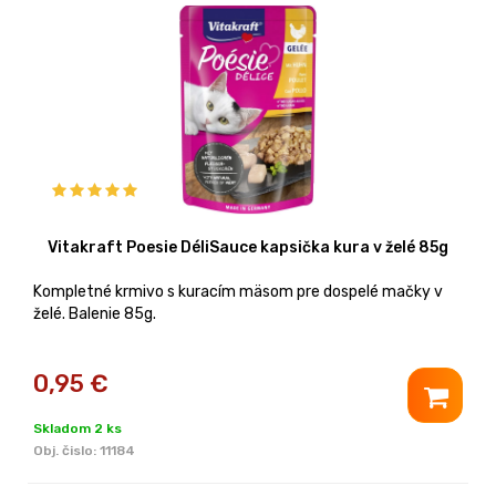
Vitakraft Poesie DéliSauce kapsička kura v želé 85g
Kompletné krmivo s kuracím mäsom pre dospelé mačky v
želé. Balenie 85g.
0,95
€
Skladom 2 ks
Obj. čislo:
11184