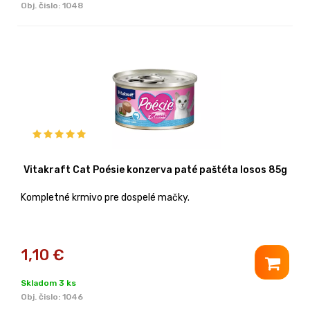
Obj. čislo:
1048
Vitakraft Cat Poésie konzerva paté paštéta losos 85g
Kompletné krmivo pre dospelé mačky.
1,10
€
Skladom 3 ks
Obj. čislo:
1046