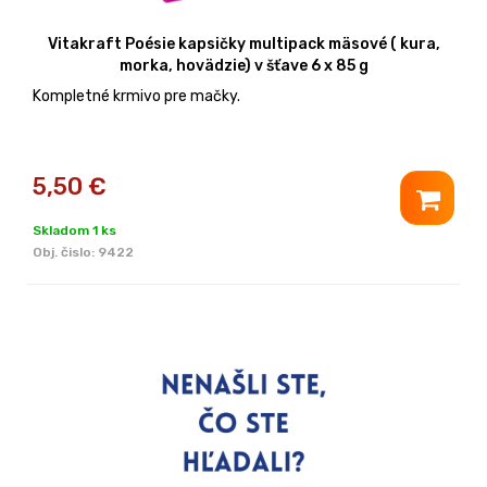
Vitakraft Poésie kapsičky multipack mäsové ( kura,
morka, hovädzie) v šťave 6 x 85 g
Kompletné krmivo pre mačky.
5,50
€
Skladom 1 ks
Obj. čislo:
9422