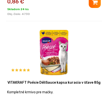
0,86
€
Skladom 24 ks
Obj. čislo:
4730
VITAKRAFT Poésie DéliSauce kapsa kuracia v šťave 85g
Kompletné krmivo pre mačky.