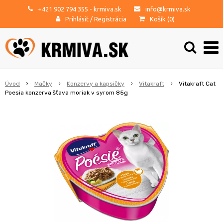
+421 902 794 355
- krmiva.sk
info@krmiva.sk
Prihlásiť
/
Registrácia
Košík (
0
)
Úvod
Mačky
Konzervy a kapsičky
Vitakraft
Vitakraft Cat
Poesia konzerva šťava moriak v syrom 85g