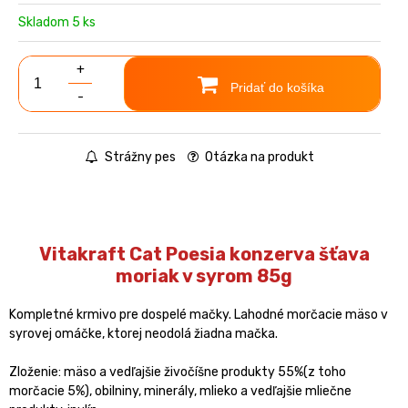
Skladom 5 ks
+
Pridať do košíka
-
Strážny pes
Otázka na produkt
Vitakraft Cat Poesia konzerva šťava
moriak v syrom 85g
Kompletné krmivo pre dospelé mačky. Lahodné morčacie mäso v
syrovej omáčke, ktorej neodolá žiadna mačka.
Zloženie: mäso a vedľajšie živočíšne produkty 55%(z toho
morčacie 5%), obilniny, minerály, mlieko a vedľajšie mliečne