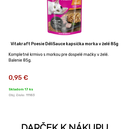
Vitakraft Poesie DéliSauce kapsička morka v želé 85g
Kompletné krmivo s morkou pre dospelé mačky v želé.
Balenie 85g.
0,95
€
Skladom 17 ks
Obj. čislo:
11183
DARČEK K NÁKUPU