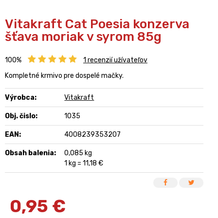
Vitakraft Cat Poesia konzerva
šťava moriak v syrom 85g
100%
1
recenzií užívateľov
Kompletné krmivo pre dospelé mačky.
Výrobca:
Vitakraft
Obj. čislo:
1035
EAN:
4008239353207
Obsah balenia:
0,085 kg
1 kg = 11,18 €
0,95
€