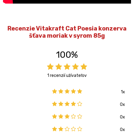
Recenzie Vitakraft Cat Poesia konzerva
šťava moriak v syrom 85g
100%
1 recenzií užívateľov
1x
0x
0x
0x