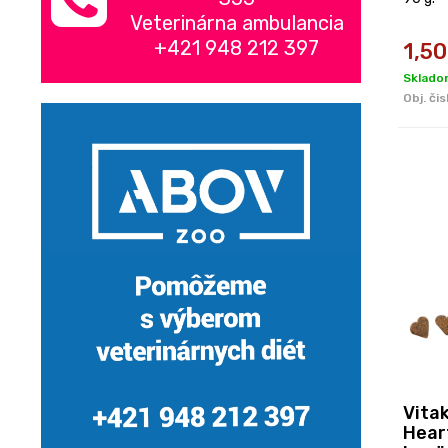
Veterinárna ambulancia
+421 948 212 397
1,50
Sklado
Obj. čis
Vitak
Hear