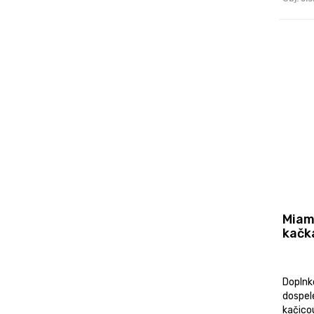
Miamo
kačk
Doplnk
dospel
kačico