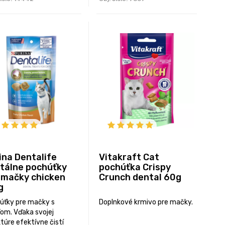
ina Dentalife
Vitakraft Cat
tálne pochúťky
pochúťka Crispy
 mačky chicken
Crunch dental 60g
g
úťky pre mačky s
Doplnkové krmivo pre mačky.
ťom. Vďaka svojej
túre efektívne čistí