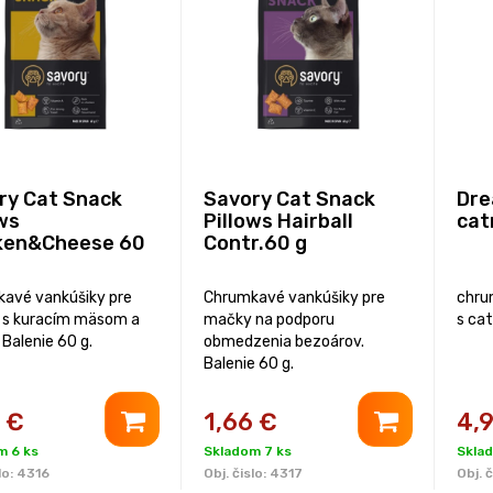
ry Cat Snack
Savory Cat Snack
Dre
ws
Pillows Hairball
cat
ken&Cheese 60
Contr.60 g
avé vankúšiky pre
Chrumkavé vankúšiky pre
chru
s kuracím mäsom a
mačky na podporu
s ca
 Balenie 60 g.
obmedzenia bezoárov.
Balenie 60 g.
€
1,66
€
4,
m 6 ks
Skladom 7 ks
Sklad
lo:
4316
Obj. čislo:
4317
Obj. č