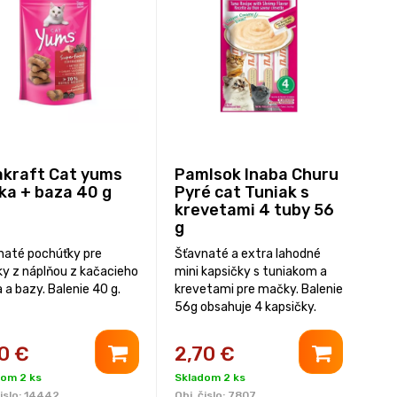
akraft Cat yums
Pamlsok Inaba Churu
ka + baza 40 g
Pyré cat Tuniak s
krevetami 4 tuby 56
g
naté pochúťky pre
Šťavnaté a extra lahodné
y z náplňou z kačacieho
mini kapsičky s tuniakom a
a bazy. Balenie 40 g.
krevetami pre mačky. Balenie
56g obsahuje 4 kapsičky.
0
€
2,70
€
dom 2 ks
Skladom 2 ks
islo:
14442
Obj. čislo:
7807