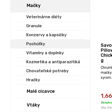
Mačky
Veterinárne diéty
Granule
Konzervy a kapsičky
Pochúťky
Savo
Pillo
Vitamíny a doplnky
Chic
g
Kozmetika a antiparazitiká
Chrumk
Chovateľské potreby
mačky 
syrom.
Hračky
Malé cicavce
1,66
Sklado
Vtáky
Obj. čis