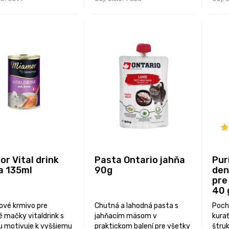
r Vital drink
Pasta Ontario jahňa
Pur
a 135ml
90g
den
pre
40 
ové krmivo pre
Chutná a lahodná pasta s
Poch
é mačky vitaldrink s
jahňacím mäsom v
kura
u motivuje k vyššiemu
praktickom balení pre všetky
štruk