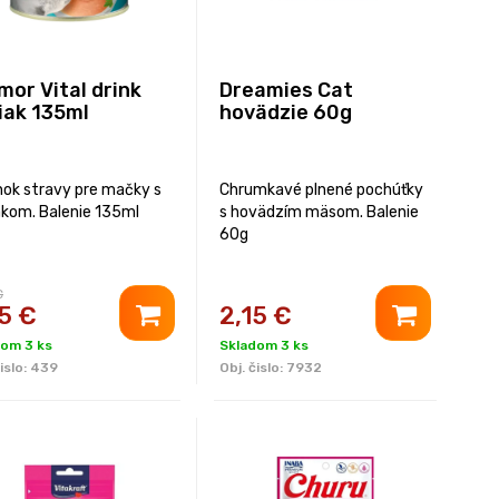
mor Vital drink
Dreamies Cat
iak 135ml
hovädzie 60g
nok stravy pre mačky s
Chrumkavé plnené pochúťky
akom. Balenie 135ml
s hovädzím mäsom. Balenie
60g
€
5
€
2,15
€
dom 3 ks
Skladom 3 ks
islo:
439
Obj. čislo:
7932