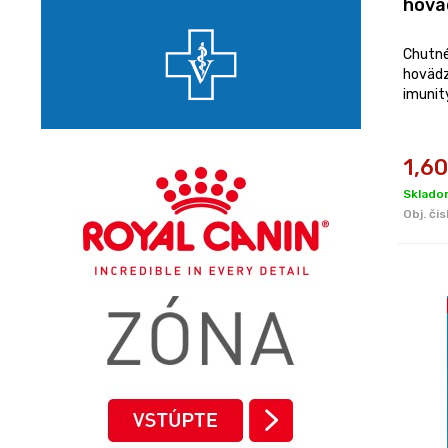
hovä
Chutné
hovädz
imunit
1,60
Sklado
Obj. čis