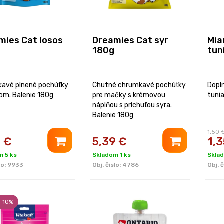
mies Cat losos
Dreamies Cat syr
Mia
180g
tun
avé plnené pochúťky
Chutné chrumkavé pochúťky
Dopl
som. Balenie 180g
pre mačky s krémovou
tuni
náplňou s príchuťou syra.
Balenie 180g
1,50 
9
€
5,39
€
1,3
m 5 ks
Skladom 1 ks
Skla
lo:
9933
Obj. čislo:
4786
Obj. č
 -10%