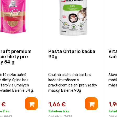
kraft premium
Pasta Ontario kačka
Vit
ie filety pre
90g
kač
y 54 g
isté nízkotučné
Chutná a lahodná pasta s
Šťav
 filety, úplne bez
kačacím mäsom v
mačk
, farbív a umelých
praktickom balení pre všetky
mäsa 
vadiel. Balenie 54 g.
mačky. Balenie 90g
€
1,66
€
1,9
m 7 ks
Skladom 6 ks
Skla
lo:
8897
Obj. čislo:
7638
Obj. č