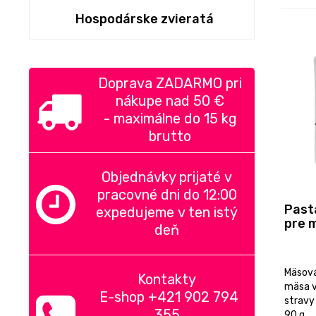
Hospodárske zvieratá
Doprava ZADARMO pri
nákupe nad
50 €
-
maximálne do 15 kg
brutto
Objednávky prijaté v
pracovné dni do 12:00
Past
expedujeme v ten istý
pre 
deň
Mäsová
Kontakty
mäsa v
E-shop +421 902 794
stravy
355
90 g.