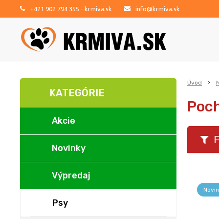
+421 902 794 355
- krmiva.sk
info@krmiva.sk
Úvod
KATEGÓRIE
Poc
Akcie
F
Novinky
Výpredaj
Novin
Psy