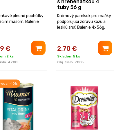
s hrebenatkou 4
tuby 56 g
mkavé plnené pochúťky
Krémový pamlsok pre mačky
racím mäsom. Balenie
podporujúci zdravú kožu a
lesklú srsť. Balenie 4x56g.
39
€
2,70
€
dom 2 ks
Skladom 5 ks
islo:
4788
Obj. čislo:
7805
redaj -10%