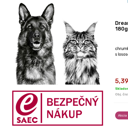
Drea
180g
chrumk
s loso
5,3
Sklado
Obj. čis
Akcia