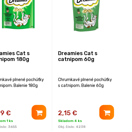
amies Cat s
Dreamies Cat s
nipom 180g
catnipom 60g
mkavé plnené pochúťky
Chrumkavé plnené pochúťky
tnipom. Balenie 180g
s catnipom. Balenie 60g
99
€
2,15
€
om 1 ks
Skladom 4 ks
islo:
3655
Obj. čislo:
4238