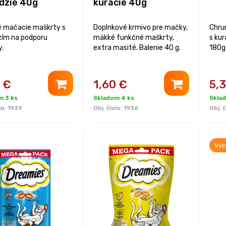
dzie 40g
kuracie 40g
 mačacie maškrty s
Doplnkové krmivo pre mačky,
Chru
ím na podporu
mäkké funkčné maškrty,
s ku
y.
extra masité. Balenie 40 g.
180g
€
1,60
€
5,
m 3 ks
Skladom 4 ks
Skla
lo:
1939
Obj. čislo:
1936
Obj. č
Výp