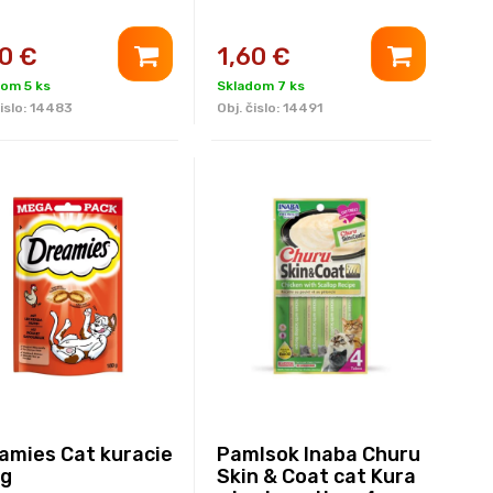
60
€
1,60
€
om 5 ks
Skladom 7 ks
islo:
14483
Obj. čislo:
14491
amies Cat kuracie
Pamlsok Inaba Churu
g
Skin & Coat cat Kura