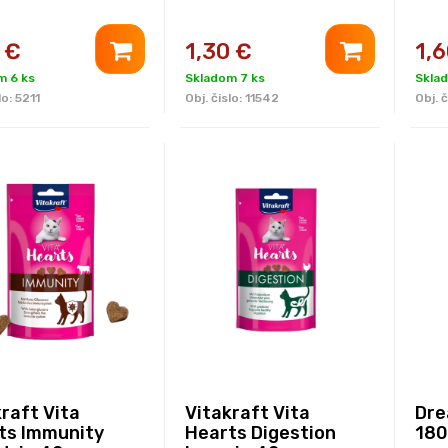
€
1,30
€
1,
m 6 ks
Skladom 7 ks
Sklad
lo:
5211
Obj. čislo:
11542
Obj. č
raft Vita
Vitakraft Vita
Dre
ts Immunity
Hearts Digestion
180