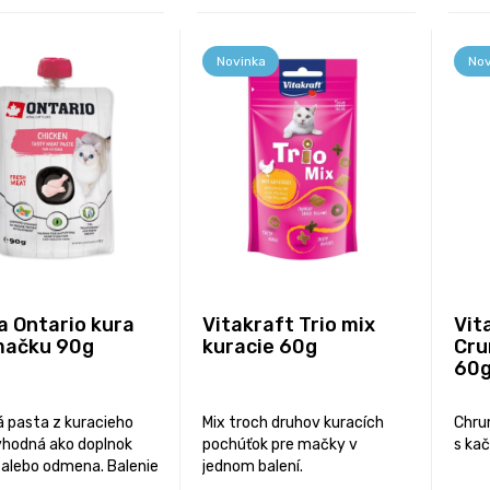
Novinka
Nov
a Ontario kura
Vitakraft Trio mix
Vit
mačku 90g
kuracie 60g
Cru
60
 pasta z kuracieho
Mix troch druhov kuracích
Chru
hodná ako doplnok
pochúťok pre mačky v
s kač
 alebo odmena. Balenie
jednom balení.