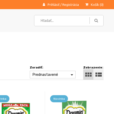
Prihlásiť
/
Registrácia
Košík (
0
)
Zoradiť:
Zobrazenie:
Prednastavené
inka
Novinka