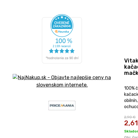
Vita
kačac
mačk
100% č
kačacie
obilnín
ochuco
2,90 €
2,61
Sklado
Obj. čis