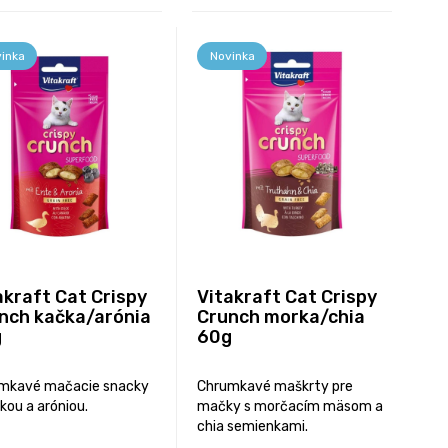
inka
Novinka
akraft Cat Crispy
Vitakraft Cat Crispy
nch kačka/arónia
Crunch morka/chia
g
60g
mkavé mačacie snacky
Chrumkavé maškrty pre
kou a aróniou.
mačky s morčacím mäsom a
chia semienkami.