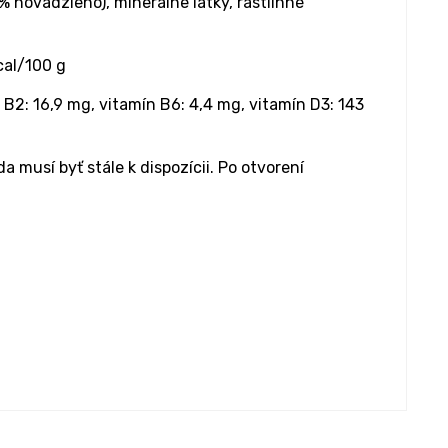
 hovädzieho), minerálne látky, rastlinné
cal/100 g
 B2: 16,9 mg, vitamín B6: 4,4 mg, vitamín D3: 143
musí byť stále k dispozícii. Po otvorení