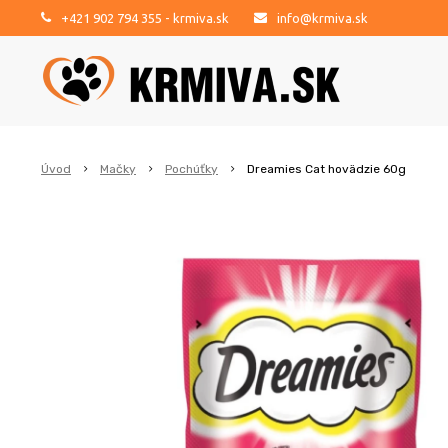
+421 902 794 355
- krmiva.sk
info@krmiva.sk
Úvod
Mačky
Pochúťky
Dreamies Cat hovädzie 60g