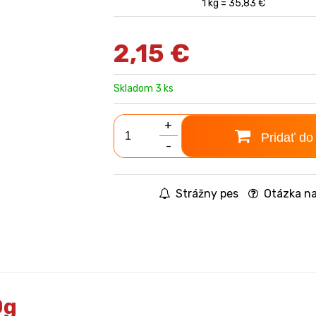
1 kg = 35,83 €
2,15
€
Skladom 3 ks
+
Pridať do
-
Strážny pes
Otázka na
0g