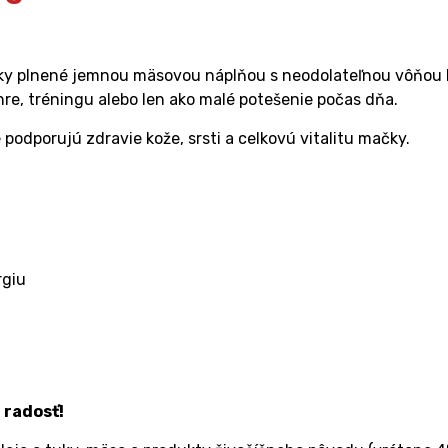
y plnené jemnou mäsovou náplňou s neodolateľnou vôňou 
re, tréningu alebo len ako malé potešenie počas dňa.
é podporujú zdravie kože, srsti a celkovú vitalitu mačky.
rgiu
 radosť!