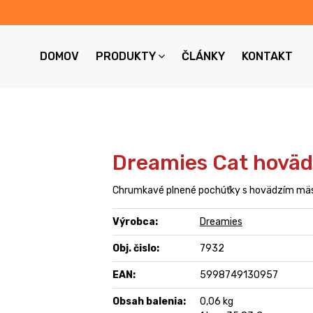
DOMOV
PRODUKTY
ČLÁNKY
KONTAKT
Dreamies Cat hoväd
Chrumkavé plnené pochúťky s hovädzím mäs
Výrobca:
Dreamies
Obj. čislo:
7932
EAN:
5998749130957
Obsah balenia:
0,06 kg