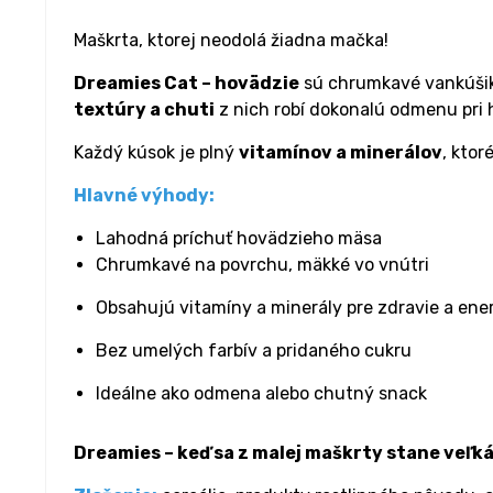
Maškrta, ktorej neodolá žiadna mačka!
Dreamies Cat – hovädzie
sú chrumkavé vankúšik
textúry a chuti
z nich robí dokonalú odmenu pri h
Každý kúsok je plný
vitamínov a minerálov
, ktor
Hlavné výhody:
Lahodná príchuť hovädzieho mäsa
Chrumkavé na povrchu, mäkké vo vnútri
Obsahujú vitamíny a minerály pre zdravie a ene
Bez umelých farbív a pridaného cukru
Ideálne ako odmena alebo chutný snack
Dreamies – keď sa z malej maškrty stane veľká