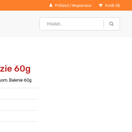
Prihlásiť
/
Registrácia
Košík (
0
)
zie 60g
om. Balenie 60g