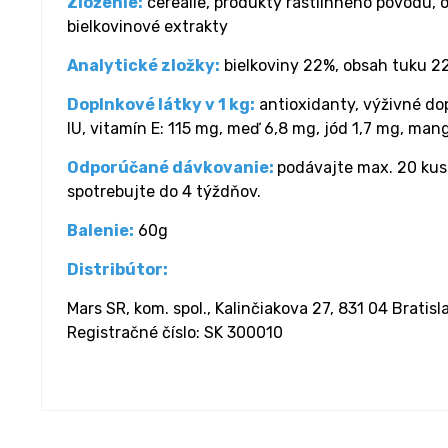
Zloženie:
cereálie, produkty rastlinného pôvodu, o
bielkovinové extrakty
Analytické zložky:
bielkoviny 22%, obsah tuku 22
Doplnkové látky v 1 kg:
antioxidanty, výživné dop
IU, vitamín E: 115 mg, meď 6,8 mg, jód 1,7 mg, man
Odporúčané dávkovanie:
podávajte max. 20 kuso
spotrebujte do 4 týždňov.
Balenie:
60g
Distribútor:
Mars SR, kom. spol., Kalinčiakova 27, 831 04 Bratisl
Registračné číslo: SK 300010