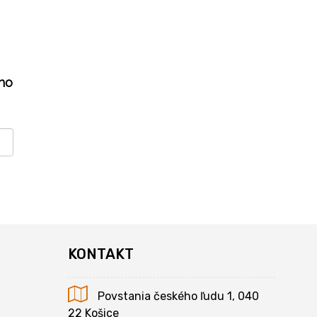
ho
KONTAKT
Povstania českého ľudu 1, 040
22 Košice