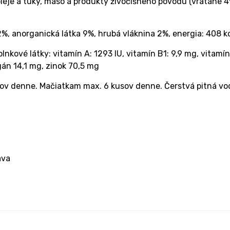
leje a tuky, mäso a produkty živočíšneho pôvodu (vrátane 4%
%, anorganická látka 9%, hrubá vláknina 2%, energia: 408 k
lnkové látky: vitamín A: 1293 IU, vitamín B1: 9,9 mg, vitamín
gán 14,1 mg, zinok 70,5 mg
v denne. Mačiatkam max. 6 kusov denne. Čerstvá pitná voda 
ava