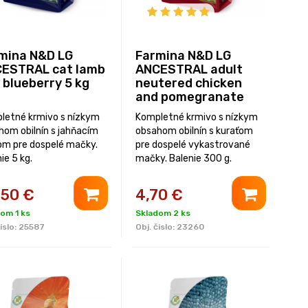
mina N&D LG
Farmina N&D LG
ESTRAL cat lamb
ANCESTRAL adult
 blueberry 5 kg
neutered chicken
and pomegranate
300 g
letné krmivo s nízkym
Kompletné krmivo s nízkym
hom obilnín s jahňacím
obsahom obilnín s kuraťom
m pre dospelé mačky.
pre dospelé vykastrované
ie 5 kg.
mačky. Balenie 300 g.
,50
€
4,70
€
om 1 ks
Skladom 2 ks
islo:
25587
Obj. čislo:
23260