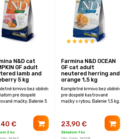
mina N&D cat
Farmina N&D OCEAN
PKIN GF adult
GF cat adult
tered lamb and
neutered herring and
eberry 5 kg
orange 1,5 kg
letné krmivo bez obilnín
Kompletné krmivo bez obilnín
hňaťom pre dospelé
pre dospelé kastrované
rované mačky. Balenie 5
mačky s rybou. Balenie 1,5 kg.
,40
€
23,90
€
dom 2 ks
Skladom 1 ks
islo:
16162
Obj. čislo:
16128