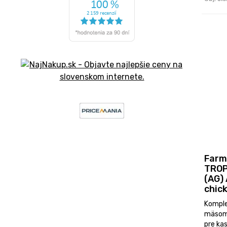
Farm
TROP
(AG)
chick
Komple
mäsom
pre ka