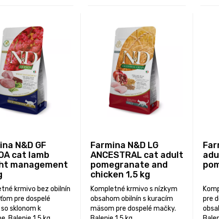
ina N&D GF
Farmina N&D LG
Far
OA cat lamb
ANCESTRAL cat adult
adu
ht management
pomegranate and
pom
g
chicken 1,5 kg
tné krmivo bez obilnín
Kompletné krmivo s nízkym
Komp
aťom pre dospelé
obsahom obilnín s kuracím
pre 
so sklonom k
mäsom pre dospelé mačky.
obsa
. Balenie 1,5 kg.
Balenie 1,5 kg.
Balen