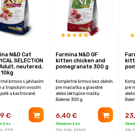
ina N&D Cat
Farmina N&D GF
Far
ICAL SELECTION
kitten chicken and
kit
Adult, neutered,
pomegranate 300 g
pom
 10kg
tné krmivo s jahňacím
Kompletné krmivo bez obilnín
Komp
 a tropickým ovocím
pre mačiatka a gravidné
pre 
spelé a kastrované
alebo laktujúce mačky.
aleb
.
Balenie 300 g.
Balen
99
€
6,40
€
23
m 2 ks
Skladom 2 ks
Sklad
lo:
6914
Obj. čislo:
22666
Obj. č