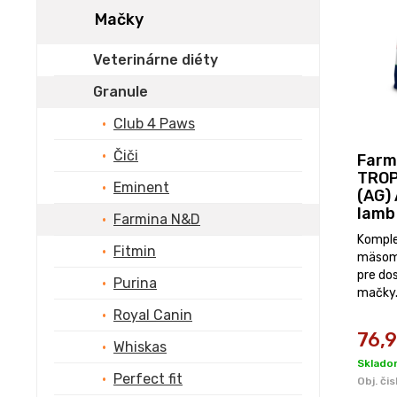
Mačky
Veterinárne diéty
Granule
Club 4 Paws
Čiči
Farm
TROP
Eminent
(AG) 
lamb
Farmina N&D
Komple
Fitmin
mäsom
pre do
Purina
mačky
Royal Canin
76,
Whiskas
Sklado
Perfect fit
Obj. čis