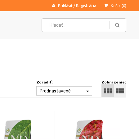
Prihlásiť
/
Registrácia
Košík (
0
)
Zoradiť:
Zobrazenie:
Prednastavené