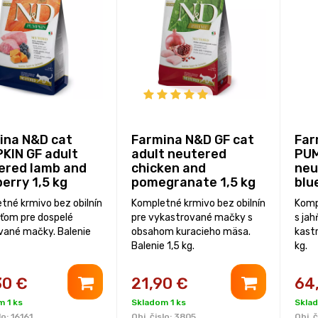
ina N&D cat
Farmina N&D GF cat
Far
KIN GF adult
adult neutered
PUM
ered lamb and
chicken and
neu
erry 1,5 kg
pomegranate 1,5 kg
blu
tné krmivo bez obilnín
Kompletné krmivo bez obilnín
Komp
aťom pre dospelé
pre vykastrované mačky s
s ja
vané mačky. Balenie
obsahom kuracieho mäsa.
kast
Balenie 1,5 kg.
kg.
30
€
21,90
€
64
 1 ks
Skladom 1 ks
Skla
lo:
16161
Obj. čislo:
3805
Obj. č