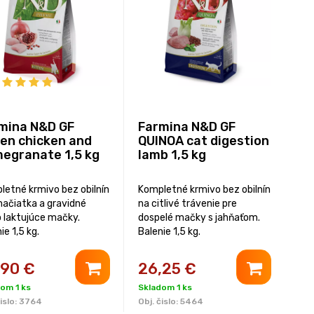
mina N&D GF
Farmina N&D GF
ten chicken and
QUINOA cat digestion
egranate 1,5 kg
lamb 1,5 kg
letné krmivo bez obilnín
Kompletné krmivo bez obilnín
mačiatka a gravidné
na citlivé trávenie pre
o laktujúce mačky.
dospelé mačky s jahňaťom.
ie 1,5 kg.
Balenie 1,5 kg.
,90
€
26,25
€
om 1 ks
Skladom 1 ks
islo:
3764
Obj. čislo:
5464