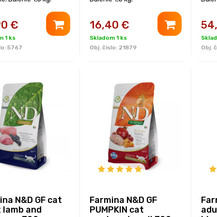
90
€
16,40
€
54
 1 ks
Skladom 1 ks
Sklad
lo:
5767
Obj. čislo:
21879
Obj. č
ina N&D GF cat
Farmina N&D GF
Far
t lamb and
PUMPKIN cat
adu