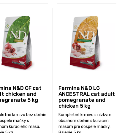
mina N&D GF cat
Farmina N&D LG
lt chicken and
ANCESTRAL cat adult
egranate 5 kg
pomegranate and
chicken 5 kg
letné krmivo bez obilnín
Kompletné krmivo s nízkym
dospelé mačky s
obsahom obilnín s kuracím
hom kuracieho mäsa.
mäsom pre dospelé mačky.
ie 5 kg.
Balenie 5 kg.