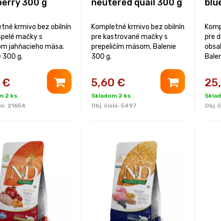
berry 300 g
neutered quail 300 g
blu
tné krmivo bez obilnín
Kompletné krmivo bez obilnín
Komp
spelé mačky s
pre kastrované mačky s
pre 
m jahňacieho mäsa.
prepeličím mäsom. Balenie
obsa
e 300 g.
300 g.
Balen
€
5,60
€
25
m 2 ks
Skladom 2 ks
Skla
lo:
21654
Obj. čislo:
5497
Obj. č