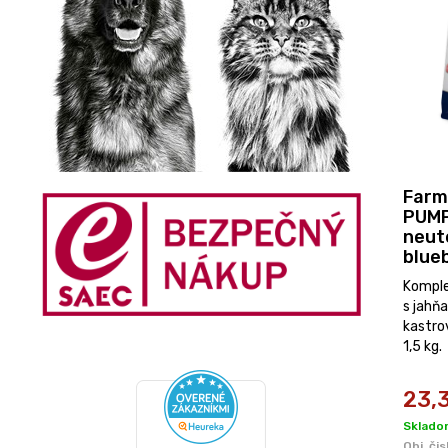
Farm
PUMP
neut
blueb
Komple
s jahň
kastro
1,5 kg.
23,
Skladom
Obj. čis