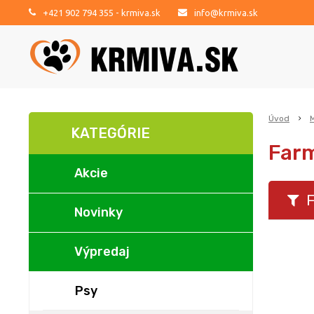
+421 902 794 355
- krmiva.sk
info@krmiva.sk
Úvod
KATEGÓRIE
Farm
Akcie
F
Novinky
Výpredaj
Psy