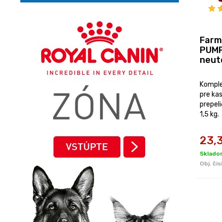
Farm
PUMP
neute
Komple
pre ka
prepel
1,5 kg.
23,
Sklado
Obj. čis