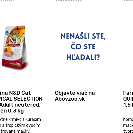
ina N&D Cat
Objavte viac na
Far
ICAL SELECTION
Abovzoo.sk
QUI
 Adult neutered,
1,5
en 0,3 kg
tné krmivo s kuracím
Komp
 a tropickým ovocím
mačk
strované mačky.
tvor