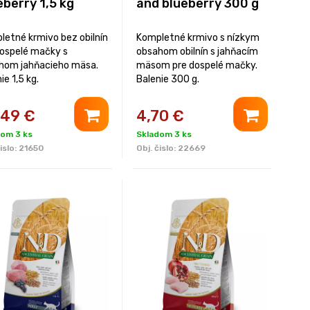
eberry 1,5 kg
and blueberry 300 g
letné krmivo bez obilnín
Kompletné krmivo s nízkym
dospelé mačky s
obsahom obilnín s jahňacím
hom jahňacieho mäsa.
mäsom pre dospelé mačky.
ie 1,5 kg.
Balenie 300 g.
,49
€
4,70
€
dom 3 ks
Skladom 3 ks
islo:
21650
Obj. čislo:
22669