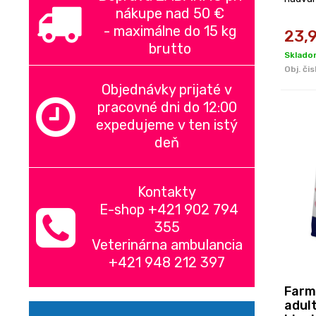
nákupe nad
50 €
-
maximálne do 15 kg
23,
brutto
Skladom
Obj. čis
Objednávky prijaté v
pracovné dni do 12:00
expedujeme v ten istý
deň
Kontakty
E-shop +421 902 794
355
Veterinárna ambulancia
+421 948 212 397
Farm
adul