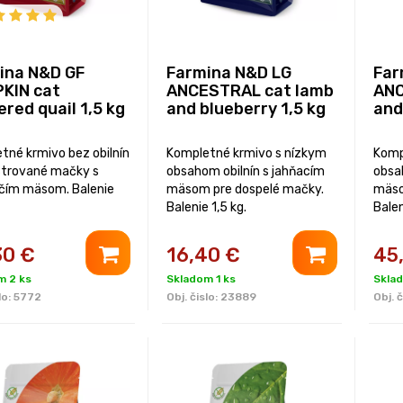
ina N&D GF
Farmina N&D LG
Far
KIN cat
ANCESTRAL cat lamb
ANC
red quail 1,5 kg
and blueberry 1,5 kg
and
tné krmivo bez obilnín
Kompletné krmivo s nízkym
Komp
strované mačky s
obsahom obilnín s jahňacím
obsa
ičím mäsom. Balenie
mäsom pre dospelé mačky.
mäso
Balenie 1,5 kg.
Balen
30
€
16,40
€
45
m 2 ks
Skladom 1 ks
Sklad
lo:
5772
Obj. čislo:
23889
Obj. č