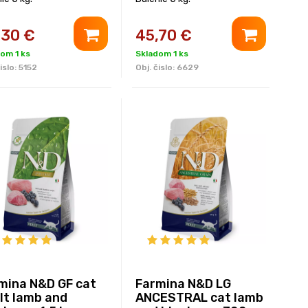
,30
€
45,70
€
om 1 ks
Skladom 1 ks
islo:
5152
Obj. čislo:
6629
mina N&D GF cat
Farmina N&D LG
lt lamb and
ANCESTRAL cat lamb