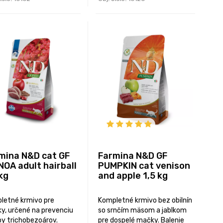
mina N&D cat GF
Farmina N&D GF
NOA adult hairball
PUMPKIN cat venison
 kg
and apple 1,5 kg
letné krmivo pre
Kompletné krmivo bez obilnín
y, určené na prevenciu
so srnčím mäsom a jablkom
by trichobezoárov.
pre dospelé mačky. Balenie