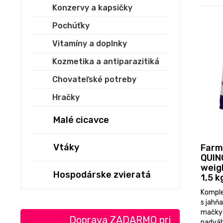
Konzervy a kapsičky
Pochúťky
Vitamíny a doplnky
Kozmetika a antiparazitiká
Chovateľské potreby
Hračky
Malé cicavce
Vtáky
Farm
QUIN
weig
Hospodárske zvieratá
1,5 k
Komple
s jahň
mačky 
Doprava ZADARMO pri
nadváhe