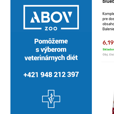
blue
Komple
pre do
obsaho
Baleni
6,19
Sklado
Obj. čis