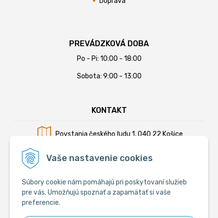
Doprava
PREVÁDZKOVÁ DOBA
Po - Pi: 10:00 - 18:00
Sobota: 9:00 - 13:00
KONTAKT
Povstania českého ľudu 1, 040 22 Košice
Mobil:
+421 902 794 355
Vaše nastavenie cookies
E-mail:
info@krmiva.sk
Súbory cookie nám pomáhajú pri poskytovaní služieb
pre vás. Umožňujú spoznať a zapamätať si vaše
preferencie.
SOCIÁLNE