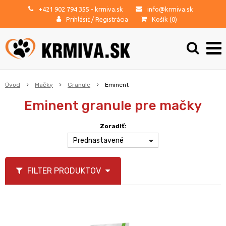
+421 902 794 355
- krmiva.sk
info@krmiva.sk
Prihlásiť
/
Registrácia
Košík (
0
)
Úvod
Mačky
Granule
Eminent
Eminent granule pre mačky
Zoradiť:
Prednastavené
FILTER PRODUKTOV