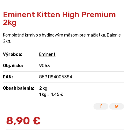
Eminent Kitten High Premium
2kg
Kompletné krmivo s hydinovým mäsom pre mačiatka. Balenie
2kg.
Výrobca:
Eminent
Obj. čislo:
9053
EAN:
8591184005384
Obsah balenia:
2 kg
1 kg = 4,45 €
8,90
€