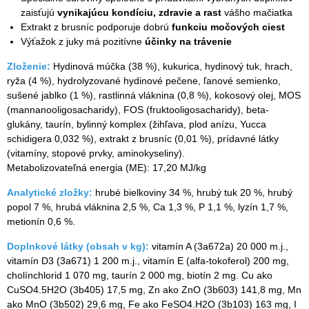
zaisťujú
vynikajúcu kondíciu, zdravie a rast
vášho mačiatka
Extrakt z brusníc podporuje dobrú
funkciu močových ciest
Výťažok z juky má pozitívne
účinky na trávenie
Zloženie:
Hydinová múčka (38 %), kukurica, hydinový tuk, hrach,
ryža (4 %), hydrolyzované hydinové pečene, ľanové semienko,
sušené jablko (1 %), rastlinná vláknina (0,8 %), kokosový olej, MOS
(mannanooligosacharidy), FOS (fruktooligosacharidy), beta-
glukány, taurín, bylinný komplex (žihľava, plod anízu, Yucca
schidigera 0,032 %), extrakt z brusníc (0,01 %), prídavné látky
(vitamíny, stopové prvky, aminokyseliny).
Metabolizovateľná energia (ME): 17,20 MJ/kg
Analytické zložky:
hrubé bielkoviny 34 %, hrubý tuk 20 %, hrubý
popol 7 %, hrubá vláknina 2,5 %, Ca 1,3 %, P 1,1 %, lyzín 1,7 %,
metionín 0,6 %.
Doplnkové látky (obsah v kg):
vitamín A (3a672a) 20 000 m.j.,
vitamín D3 (3a671) 1 200 m.j., vitamín E (alfa-tokoferol) 200 mg,
cholínchlorid 1 070 mg, taurín 2 000 mg, biotín 2 mg. Cu ako
CuSO4.5H2O (3b405) 17,5 mg, Zn ako ZnO (3b603) 141,8 mg, Mn
ako MnO (3b502) 29,6 mg, Fe ako FeSO4.H2O (3b103) 163 mg, I