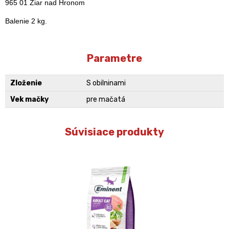
965 01 Žiar nad Hronom
Balenie 2 kg.
Parametre
Zloženie
S obilninami
Vek mačky
pre mačatá
Súvisiace produkty