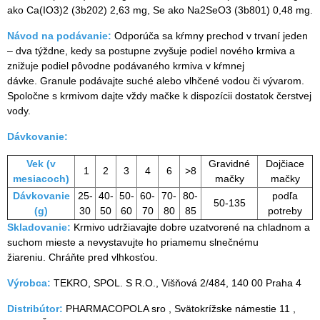
ako Ca(IO3)2 (3b202) 2,63 mg, Se ako Na2SeO3 (3b801) 0,48 mg.
Návod na podávanie:
Odporúča sa kŕmny prechod v trvaní jeden
– dva týždne, kedy sa postupne zvyšuje podiel nového krmiva a
znižuje podiel pôvodne podávaného krmiva v kŕmnej
dávke. Granule podávajte suché alebo vlhčené vodou či vývarom.
Spoločne s krmivom dajte vždy mačke k dispozícii dostatok čerstvej
vody.
Dávkovanie:
Vek (v
Gravidné
Dojčiace
1
2
3
4
6
>8
mesiacoch)
mačky
mačky
Dávkovanie
25-
40-
50-
60-
70-
80-
podľa
50-135
(g)
30
50
60
70
80
85
potreby
Skladovanie:
Krmivo udržiavajte dobre uzatvorené na chladnom a
suchom mieste a nevystavujte ho priamemu slnečnému
žiareniu. Chráňte pred vlhkosťou.
Výrobca:
TEKRO, SPOL. S R.O., Višňová 2/484, 140 00 Praha 4
Distribútor:
PHARMACOPOLA sro , Svätokrížske námestie 11 ,