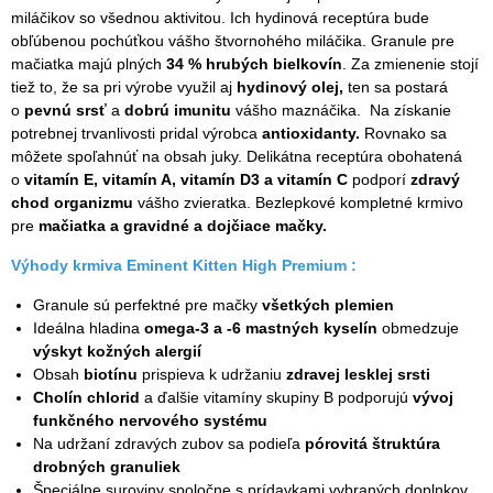
miláčikov so všednou aktivitou. Ich hydinová receptúra bude
obľúbenou pochúťkou vášho štvornohého miláčika. Granule pre
mačiatka majú plných
34 % hrubých bielkovín
. Za zmienenie stojí
tiež to, že sa pri výrobe využil aj
hydinový olej,
ten sa postará
o
pevnú srsť
a
dobrú imunitu
vášho maznáčika. Na získanie
potrebnej trvanlivosti pridal výrobca
antioxidanty.
Rovnako sa
môžete spoľahnúť na obsah juky. Delikátna receptúra obohatená
o
vitamín E, vitamín A, vitamín D3 a vitamín C
podporí
zdravý
chod organizmu
vášho zvieratka. Bezlepkové kompletné krmivo
pre
mačiatka a gravidné a dojčiace mačky.
Výhody krmiva Eminent Kitten High Premium :
Granule sú perfektné pre mačky
všetkých plemien
Ideálna hladina
omega-3 a -6 mastných kyselín
obmedzuje
výskyt kožných alergií
Obsah
biotínu
prispieva k udržaniu
zdravej lesklej srsti
Cholín chlorid
a ďalšie vitamíny skupiny B podporujú
vývoj
funkčného nervového systému
Na udržaní zdravých zubov sa podieľa
pórovitá štruktúra
drobných granuliek
Špeciálne suroviny spoločne s prídavkami vybraných doplnkov