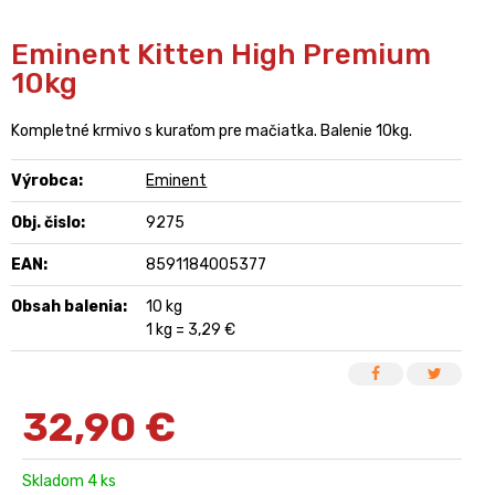
Eminent Kitten High Premium
10kg
Kompletné krmivo s kuraťom pre mačiatka. Balenie 10kg.
Výrobca:
Eminent
Obj. čislo:
9275
EAN:
8591184005377
Obsah balenia:
10 kg
1 kg = 3,29 €
32,90
€
Skladom 4 ks