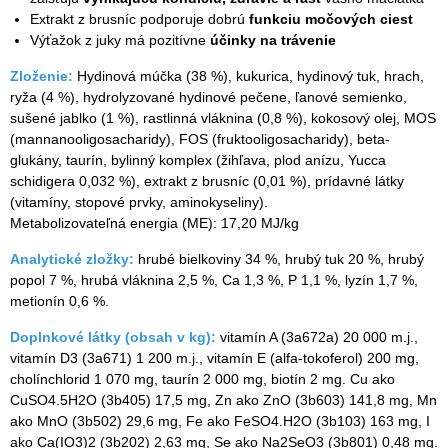
Extrakt z brusníc podporuje dobrú
funkciu močových ciest
Výťažok z juky má pozitívne
účinky na trávenie
Zloženie:
Hydinová múčka (38 %), kukurica, hydinový tuk, hrach,
ryža (4 %), hydrolyzované hydinové pečene, ľanové semienko,
sušené jablko (1 %), rastlinná vláknina (0,8 %), kokosový olej, MOS
(mannanooligosacharidy), FOS (fruktooligosacharidy), beta-
glukány, taurín, bylinný komplex (žihľava, plod anízu, Yucca
schidigera 0,032 %), extrakt z brusníc (0,01 %), prídavné látky
(vitamíny, stopové prvky, aminokyseliny).
Metabolizovateľná energia (ME): 17,20 MJ/kg
Analytické zložky:
hrubé bielkoviny 34 %, hrubý tuk 20 %, hrubý
popol 7 %, hrubá vláknina 2,5 %, Ca 1,3 %, P 1,1 %, lyzín 1,7 %,
metionín 0,6 %.
Doplnkové látky (obsah v kg):
vitamín A (3a672a) 20 000 m.j.,
vitamín D3 (3a671) 1 200 m.j., vitamín E (alfa-tokoferol) 200 mg,
cholínchlorid 1 070 mg, taurín 2 000 mg, biotín 2 mg. Cu ako
CuSO4.5H2O (3b405) 17,5 mg, Zn ako ZnO (3b603) 141,8 mg, Mn
ako MnO (3b502) 29,6 mg, Fe ako FeSO4.H2O (3b103) 163 mg, I
ako Ca(IO3)2 (3b202) 2,63 mg, Se ako Na2SeO3 (3b801) 0,48 mg.