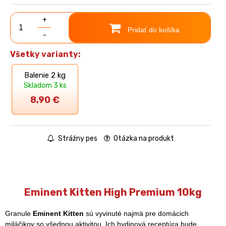
+
Pridať do košíka
-
Všetky varianty:
Balenie 2 kg
Skladom 3 ks
8,90
€
Strážny pes
Otázka na produkt
Eminent Kitten High Premium 10kg
Granule
Eminent Kitten
sú vyvinuté najmä pre domácich
miláčikov so všednou aktivitou. Ich hydinová receptúra bude