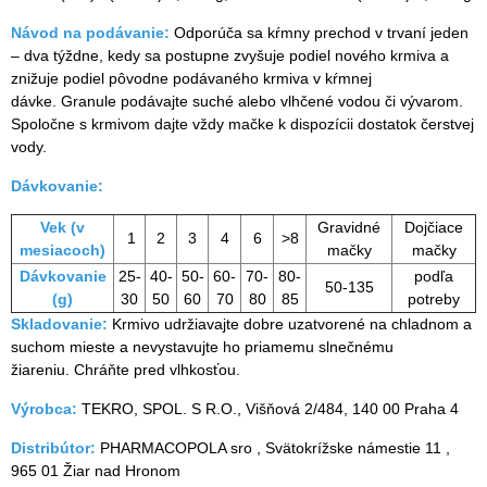
Návod na podávanie:
Odporúča sa kŕmny prechod v trvaní jeden
– dva týždne, kedy sa postupne zvyšuje podiel nového krmiva a
znižuje podiel pôvodne podávaného krmiva v kŕmnej
dávke. Granule podávajte suché alebo vlhčené vodou či vývarom.
Spoločne s krmivom dajte vždy mačke k dispozícii dostatok čerstvej
vody.
Dávkovanie:
Vek (v
Gravidné
Dojčiace
1
2
3
4
6
>8
mesiacoch)
mačky
mačky
Dávkovanie
25-
40-
50-
60-
70-
80-
podľa
50-135
(g)
30
50
60
70
80
85
potreby
Skladovanie:
Krmivo udržiavajte dobre uzatvorené na chladnom a
suchom mieste a nevystavujte ho priamemu slnečnému
žiareniu. Chráňte pred vlhkosťou.
Výrobca:
TEKRO, SPOL. S R.O., Višňová 2/484, 140 00 Praha 4
Distribútor:
PHARMACOPOLA sro , Svätokrížske námestie 11 ,
965 01 Žiar nad Hronom