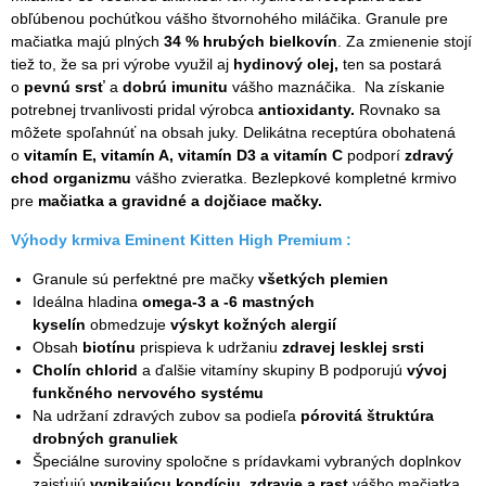
obľúbenou pochúťkou vášho štvornohého miláčika. Granule pre
mačiatka majú plných
34 % hrubých bielkovín
. Za zmienenie stojí
tiež to, že sa pri výrobe využil aj
hydinový olej,
ten sa postará
o
pevnú srsť
a
dobrú imunitu
vášho maznáčika. Na získanie
potrebnej trvanlivosti pridal výrobca
antioxidanty.
Rovnako sa
môžete spoľahnúť na obsah juky. Delikátna receptúra obohatená
o
vitamín E, vitamín A, vitamín D3 a vitamín C
podporí
zdravý
chod organizmu
vášho zvieratka. Bezlepkové kompletné krmivo
pre
mačiatka a gravidné a dojčiace mačky.
Výhody krmiva Eminent Kitten High Premium :
Granule sú perfektné pre mačky
všetkých plemien
Ideálna hladina
omega-3 a -6 mastných
kyselín
obmedzuje
výskyt kožných alergií
Obsah
biotínu
prispieva k udržaniu
zdravej lesklej srsti
Cholín chlorid
a ďalšie vitamíny skupiny B podporujú
vývoj
funkčného nervového systému
Na udržaní zdravých zubov sa podieľa
pórovitá štruktúra
drobných granuliek
Špeciálne suroviny spoločne s prídavkami vybraných doplnkov
zaisťujú
vynikajúcu kondíciu, zdravie a rast
vášho mačiatka