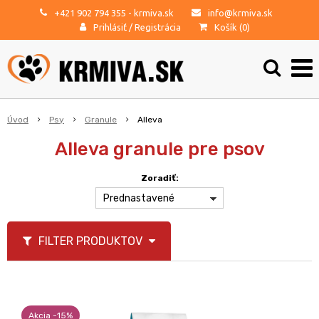
+421 902 794 355
- krmiva.sk
info@krmiva.sk
Prihlásiť
/
Registrácia
Košík (
0
)
Úvod
Psy
Granule
Alleva
Alleva granule pre psov
Zoradiť:
Prednastavené
FILTER PRODUKTOV
Akcia -15%