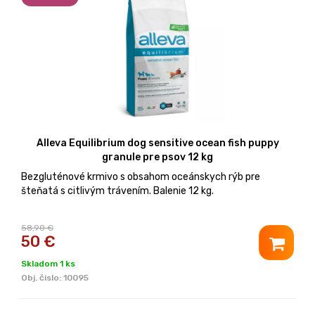
Alleva Equilibrium dog sensitive ocean fish puppy
granule pre psov 12 kg
Bezgluténové krmivo s obsahom oceánskych rýb pre
šteňatá s citlivým trávením. Balenie 12 kg.
58,90 €
50
€
Skladom 1 ks
Obj. čislo:
10095