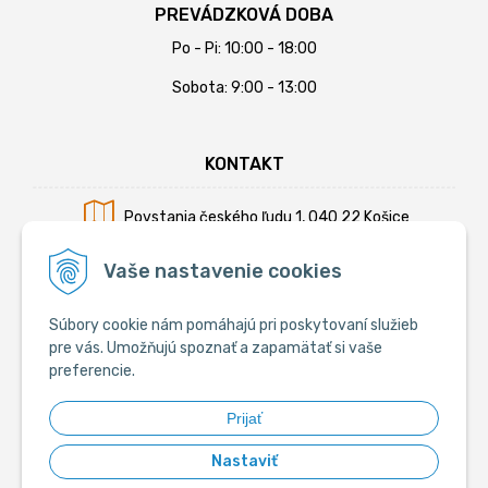
PREVÁDZKOVÁ DOBA
Po - Pi: 10:00 - 18:00
Sobota: 9:00 - 13:00
KONTAKT
Povstania českého ľudu 1, 040 22 Košice
Mobil:
+421 902 794 355
Vaše nastavenie cookies
E-mail:
info@krmiva.sk
Súbory cookie nám pomáhajú pri poskytovaní služieb
pre vás. Umožňujú spoznať a zapamätať si vaše
preferencie.
SOCIÁLNE
Prijať
Nastaviť