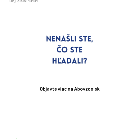
Obj. čislo:
10101
Objavte viac na Abovzoo.sk