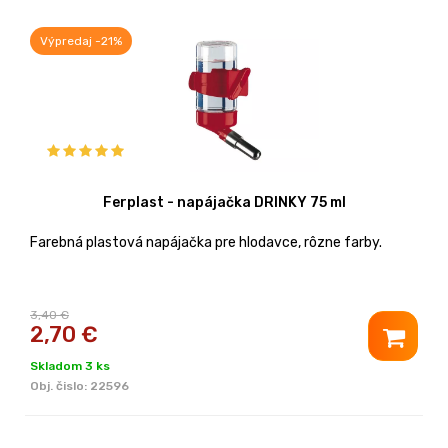
Výpredaj -21%
Ferplast - napájačka DRINKY 75 ml
Farebná plastová napájačka pre hlodavce, rôzne farby.
3,40 €
2,70
€
Skladom 3 ks
Obj. čislo:
22596