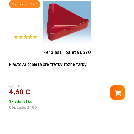
Výpredaj -29%
Ferplast Toaleta L370
Plastová toaleta pre fretky, rôzne farby.
6,50 €
4,60
€
Skladom 1 ks
Obj. čislo:
2480