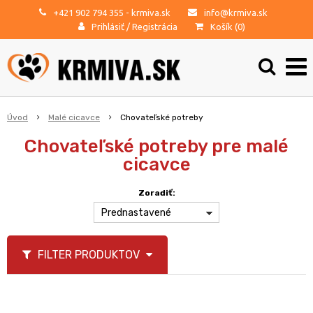
+421 902 794 355
- krmiva.sk
info@krmiva.sk
Prihlásiť
/
Registrácia
Košík (
0
)
Úvod
Malé cicavce
Chovateľské potreby
Chovateľské potreby pre malé
cicavce
Zoradiť:
Prednastavené
FILTER PRODUKTOV