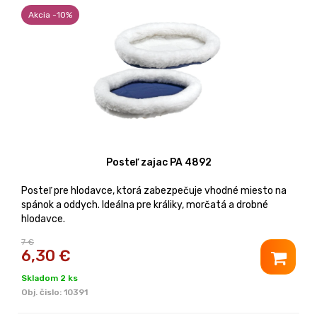
Akcia -10%
Posteľ zajac PA 4892
Posteľ pre hlodavce, ktorá zabezpečuje vhodné miesto na
spánok a oddych. Ideálna pre králiky, morčatá a drobné
hlodavce.
7 €
6,30
€
Skladom 2 ks
Obj. čislo:
10391