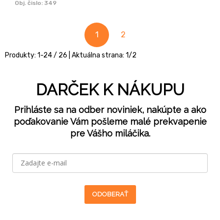
Obj. čislo:
349
1
2
Produkty:
1
-
24
/
26
| Aktuálna strana:
1
/
2
DARČEK K NÁKUPU
Prihláste sa na odber noviniek, nakúpte a ako
poďakovanie Vám pošleme malé prekvapenie
pre Vášho miláčika.
ODOBERAŤ