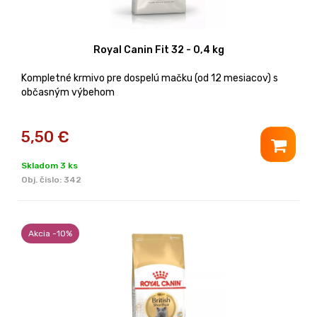
Royal Canin Fit 32 - 0,4 kg
Kompletné krmivo pre dospelú mačku (od 12 mesiacov) s
občasným výbehom
5,50
€
Skladom 3 ks
Obj. čislo:
342
Akcia -10%