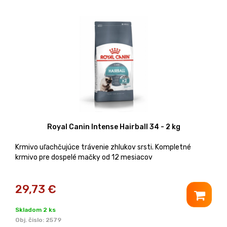
Royal Canin Intense Hairball 34 - 2 kg
Krmivo uľachčujúce trávenie zhlukov srsti. Kompletné
krmivo pre dospelé mačky od 12 mesiacov
29,73
€
Skladom 2 ks
Obj. čislo:
2579