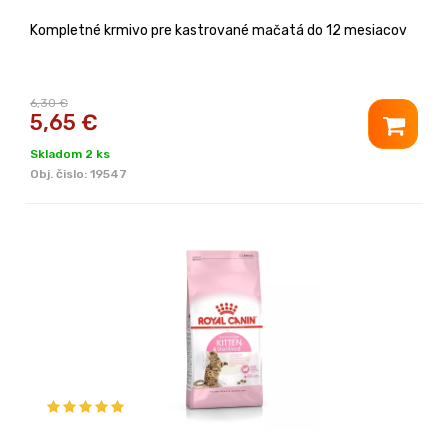
Kompletné krmivo pre kastrované mačatá do 12 mesiacov
6,30 €
5,65
€
Skladom 2 ks
Obj. čislo:
19547