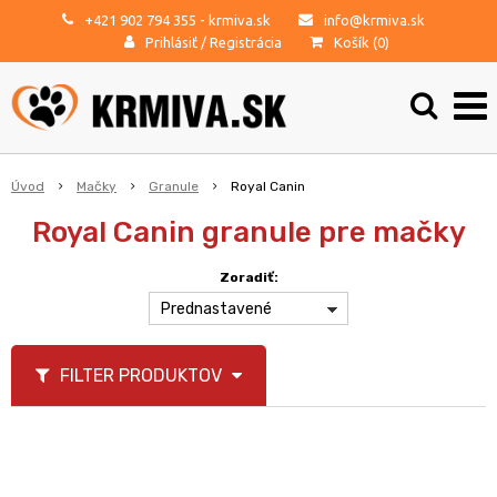
+421 902 794 355
- krmiva.sk
info@krmiva.sk
Prihlásiť
/
Registrácia
Košík (
0
)
Úvod
Mačky
Granule
Royal Canin
Royal Canin granule pre mačky
Zoradiť:
Prednastavené
FILTER PRODUKTOV