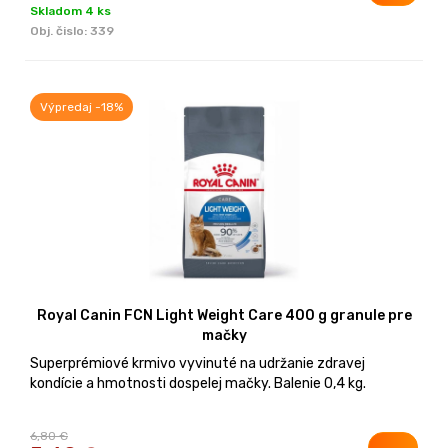
Skladom 4 ks
Obj. čislo:
339
Výpredaj -18%
Royal Canin FCN Light Weight Care 400 g granule pre
mačky
Superprémiové krmivo vyvinuté na udržanie zdravej
kondície a hmotnosti dospelej mačky. Balenie 0,4 kg.
6,80 €