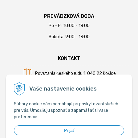
PREVÁDZKOVÁ DOBA
Po - Pi: 10:00 - 18:00
Sobota: 9:00 - 13:00
KONTAKT
Povstania českého ľudu 1, 040 22 Košice
Mobil:
+421 902 794 355
Vaše nastavenie cookies
E-mail:
info@krmiva.sk
Súbory cookie nám pomáhajú pri poskytovaní služieb
pre vás. Umožňujú spoznať a zapamätať si vaše
preferencie.
SOCIÁLNE
Prijať