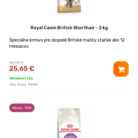
Royal Canin British Shorthair - 2 kg
Špeciálne krmivo pre dospelé Britské mačky staršie ako 12
mesiacov.
28,50 €
25,65
€
Skladom 1 ks
Obj. čislo:
9485
Akcia -10%