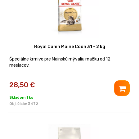
Royal Canin Maine Coon 31 - 2 kg
Špeciálne krmivo pre Mainskú mývaliu mačku od 12
mesiacov.
28,50
€
Skladom 1 ks
Obj. čislo:
3472