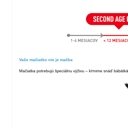
Vaše mačiatko nie je mačka
Mačiatka potrebujú špeciálnu výživu – kŕmime snáď bábätk