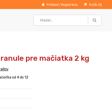
Prihlásiť
/
Registrácia
Košík (
0
)
granule pre mačiatka 2 kg
teľov
čiatka od 4 do 12