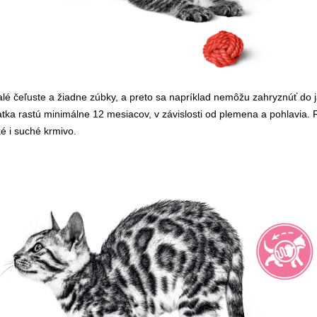
alé čeľuste a žiadne zúbky, a preto sa napríklad nemôžu zahryznúť do j
tka rastú minimálne 12 mesiacov, v závislosti od plemena a pohlavia.
ké i suché krmivo.