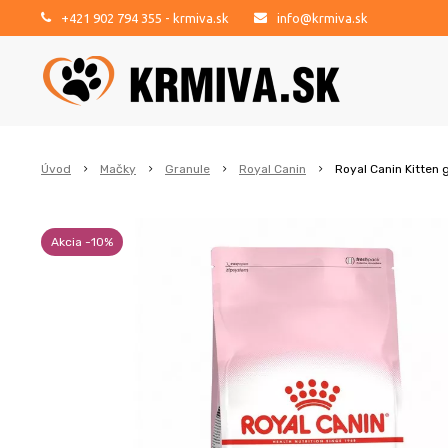
+421 902 794 355
- krmiva.sk
info@krmiva.sk
Úvod
Mačky
Granule
Royal Canin
Royal Canin Kitten 
Akcia -10%