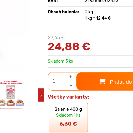
EAN:
3182550702423
Obsah balenia:
2 kg
1 kg = 12,44 €
27,65 €
24,88
€
Skladom 3 ks
+
Pridať do
-
Všetky varianty:
Balenie 400 g
Skladom 1 ks
6,30
€