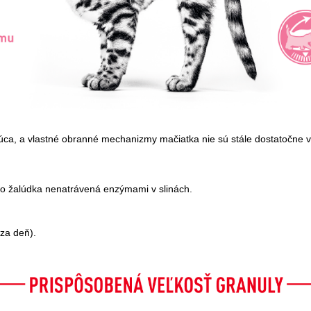
ca, a vlastné obranné mechanizmy mačiatka nie sú stále dostatočne vy
o žalúdka nenatrávená enzýmami v slinách.
za deň).