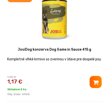
JosiDog konzerva Dog Game in Sauce 415 g
Kompletné vlhké krmivo so zverinou v šťave pre dospelé psy.
1,30 €
1,17
€
Skladom 5 ks
Obj. čislo:
6926