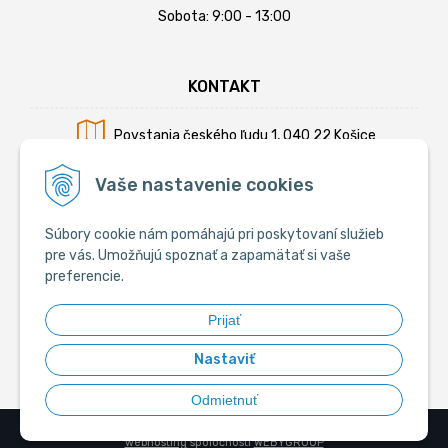
Sobota: 9:00 - 13:00
KONTAKT
Povstania českého ľudu 1, 040 22 Košice
Mobil:
+421 902 794 355
Vaše nastavenie cookies
E-mail:
info@krmiva.sk
Súbory cookie nám pomáhajú pri poskytovaní služieb
pre vás. Umožňujú spoznať a zapamätať si vaše
preferencie.
SOCIÁLNE
Prijať
Nastaviť
Odmietnuť
© 2026 Krmiva.sk - Chovateľské potreby •
tvorba eshopu cez UNIobchod
,
webhosting
spoločnosti
WEBYGROUP