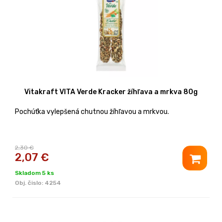
Vitakraft VITA Verde Kracker žíhľava a mrkva 80g
Pochúťka vylepšená chutnou žíhľavou a mrkvou.
2,30 €
2,07
€
Skladom 5 ks
Obj. čislo:
4254