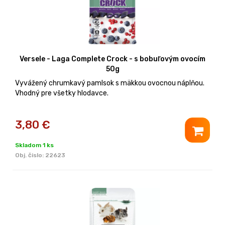
Versele - Laga Complete Crock - s bobuľovým ovocím
50g
Vyvážený chrumkavý pamlsok s mäkkou ovocnou náplňou.
Vhodný pre všetky hlodavce.
3,80
€
Skladom 1 ks
Obj. čislo:
22623