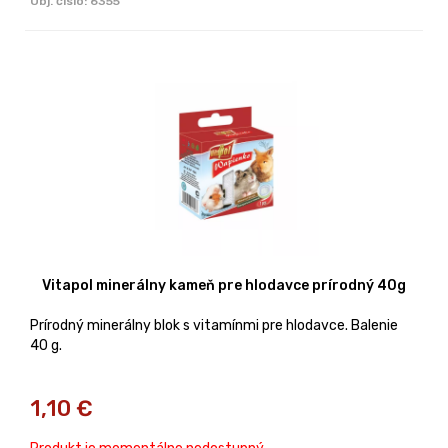
Obj. čislo:
6355
Vitapol minerálny kameň pre hlodavce prírodný 40g
Prírodný minerálny blok s vitamínmi pre hlodavce. Balenie
40 g.
1,10
€