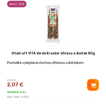
Akcia -10%
Vitakraft VITA Verde Kracker žíhľava a ibištek 80g
Pochúťka vylepšená chutnou žíhľavou a ibištekom.
2,30 €
2,07
€
Skladom 3 ks
Obj. čislo:
4255