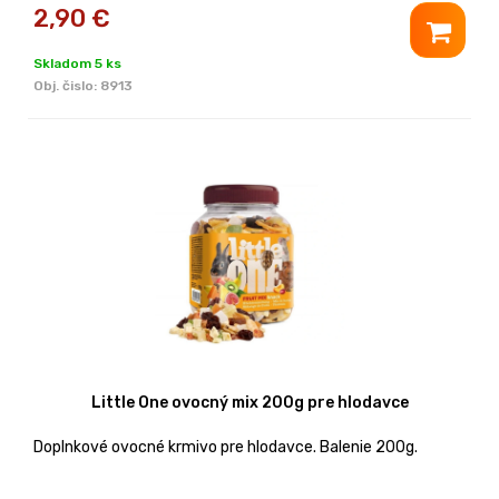
2,90
€
Skladom 5 ks
Obj. čislo:
8913
Little One ovocný mix 200g pre hlodavce
Doplnkové ovocné krmivo pre hlodavce. Balenie 200g.