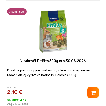
Akcia -62%
Vitakraft FitBits 500g exp.30.08.2026
Kvalitné pochúťky pre hlodavcov, ktoré prinášajú nielen
radosť, ale aj výživové hodnoty. Balenie 500 g.
5,50 €
2,10
€
Skladom 2 ks
Obj. čislo:
4551