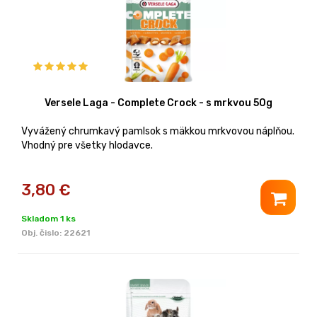
Versele Laga - Complete Crock - s mrkvou 50g
Vyvážený chrumkavý pamlsok s mäkkou mrkvovou náplňou.
Vhodný pre všetky hlodavce.
3,80
€
Skladom 1 ks
Obj. čislo:
22621