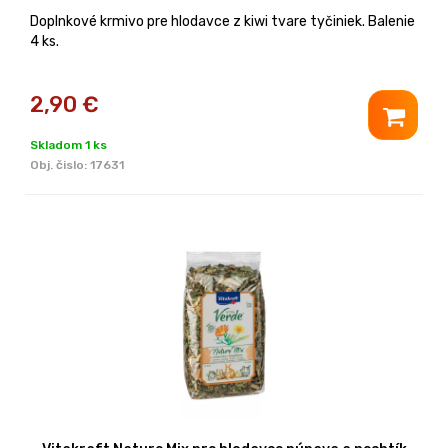
Doplnkové krmivo pre hlodavce z kiwi tvare tyčiniek. Balenie
4 ks.
2,90
€
Skladom 1 ks
Obj. čislo:
17631