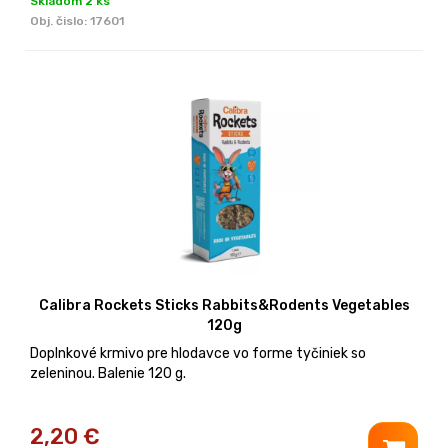
Skladom 2 ks
Obj. čislo:
17601
Calibra Rockets Sticks Rabbits&Rodents Vegetables
120g
Doplnkové krmivo pre hlodavce vo forme tyčiniek so
zeleninou. Balenie 120 g.
2,20
€