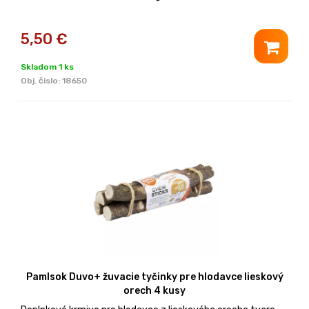
5,50
€
Skladom 1 ks
Obj. čislo:
18650
Pamlsok Duvo+ žuvacie tyčinky pre hlodavce lieskový
orech 4 kusy