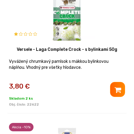
Versele - Laga Complete Crock - s bylinkami 50g
Vyvážený chrumkavý pamlsok s mäkkou bylinkovou
náplňou. Vhodný pre všetky hlodavce.
3,80
€
Skladom 2 ks
Obj. čislo:
22622
Akcia -10%