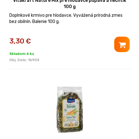
Vitakraft Nature Mix pre hlodavce púpava a nechtík
100 g
Doplnkové krmivo pre hlodavce. Vyvážená prírodná zmes
bez obilnín. Balenie 100 g.
3,30
€
Skladom 6 ks
Obj. čislo:
16903