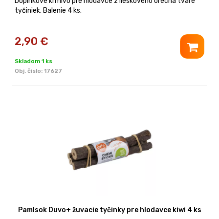
Doplnkové krmivo pre hlodavce z lieskového orecha tvare
tyčiniek. Balenie 4 ks.
2,90
€
Skladom 1 ks
Obj. čislo:
17627
Pamlsok Duvo+ žuvacie tyčinky pre hlodavce kiwi 4 ks