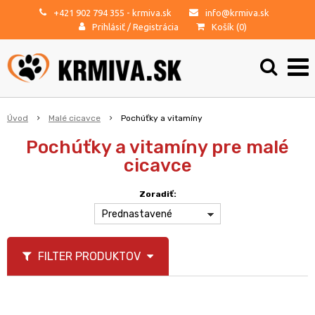
+421 902 794 355
- krmiva.sk
info@krmiva.sk
Prihlásiť
/
Registrácia
Košík (
0
)
Úvod
Malé cicavce
Pochúťky a vitamíny
Pochúťky a vitamíny pre malé
cicavce
Zoradiť:
Prednastavené
FILTER PRODUKTOV