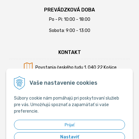
PREVÁDZKOVÁ DOBA
Po - Pi: 10:00 - 18:00
Sobota: 9:00 - 13:00
KONTAKT
Povstania českého ľudu 1, 040 22 Košice
Mobil:
+421 902 794 355
Vaše nastavenie cookies
E-mail:
info@krmiva.sk
Súbory cookie nám pomáhajú pri poskytovaní služieb
pre vás. Umožňujú spoznať a zapamätať si vaše
preferencie.
SOCIÁLNE
Prijať
Nastaviť