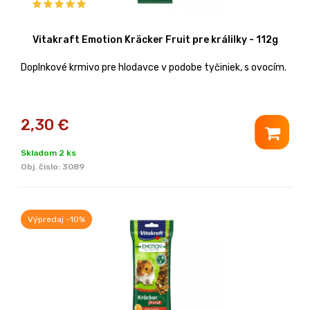
Vitakraft Emotion Kräcker Fruit pre králilky - 112g
Doplnkové krmivo pre hlodavce v podobe tyčiniek, s ovocím.
2,30
€
Skladom 2 ks
Obj. čislo:
3089
Výpredaj -10%