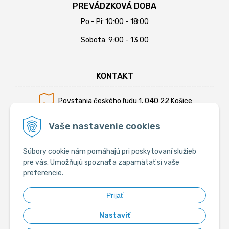
PREVÁDZKOVÁ DOBA
Po - Pi: 10:00 - 18:00
Sobota: 9:00 - 13:00
KONTAKT
Povstania českého ľudu 1, 040 22 Košice
Mobil:
+421 902 794 355
Vaše nastavenie cookies
E-mail:
info@krmiva.sk
Súbory cookie nám pomáhajú pri poskytovaní služieb
pre vás. Umožňujú spoznať a zapamätať si vaše
preferencie.
SOCIÁLNE
Prijať
Nastaviť