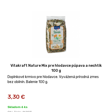
Vitakraft Nature Mix pre hlodavce púpava a nechtík
100 g
Doplnkové krmivo pre hlodavce. Vyvážená prírodná zmes
bez obilnín. Balenie 100 g.
3,30
€
Skladom 6 ks
Obj. čislo:
16903