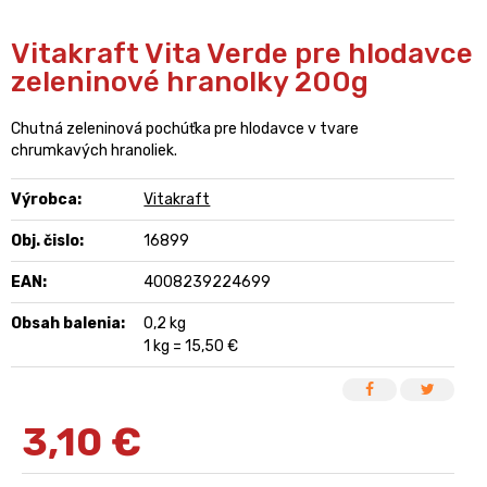
Vitakraft Vita Verde pre hlodavce
zeleninové hranolky 200g
Chutná zeleninová pochúťka pre hlodavce v tvare
chrumkavých hranoliek.
Výrobca:
Vitakraft
Obj. čislo:
16899
EAN:
4008239224699
Obsah balenia:
0,2 kg
1 kg = 15,50 €
3,10
€