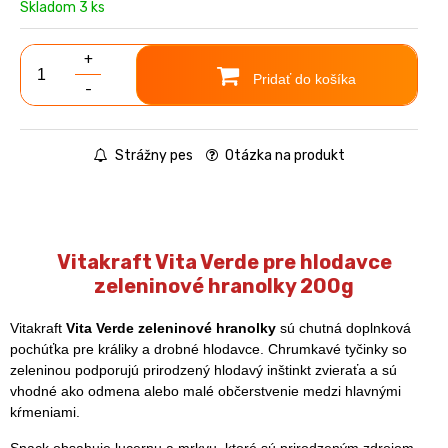
Skladom 3 ks
+
Pridať do košíka
-
Strážny pes
Otázka na produkt
Vitakraft Vita Verde pre hlodavce
zeleninové hranolky 200g
Vitakraft
Vita Verde zeleninové hranolky
sú chutná doplnková
pochúťka pre králiky a drobné hlodavce. Chrumkavé tyčinky so
zeleninou podporujú prirodzený hlodavý inštinkt zvieraťa a sú
vhodné ako odmena alebo malé občerstvenie medzi hlavnými
kŕmeniami.
Snack obsahuje lucernu a mrkvu, ktoré sú prirodzeným zdrojom