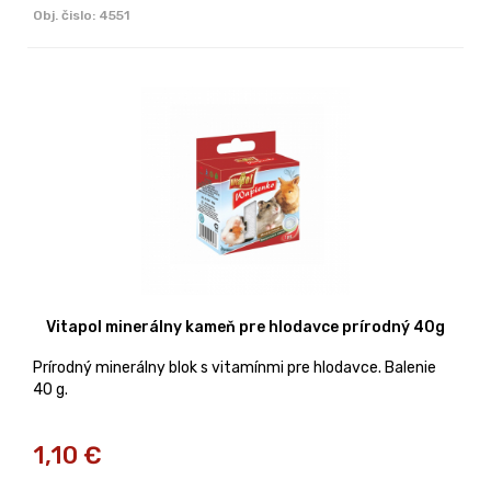
Obj. čislo:
4551
Vitapol minerálny kameň pre hlodavce prírodný 40g
Prírodný minerálny blok s vitamínmi pre hlodavce. Balenie
40 g.
1,10
€