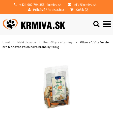
+421 902 794 355
- krmiva.sk
info@krmiva.sk
Prihlásiť
/
Registrácia
Košík (
0
)
Úvod
Malé cicavce
Pochúťky a vitamíny
Vitakraft Vita Verde
pre hlodavce zeleninové hranolky 200g