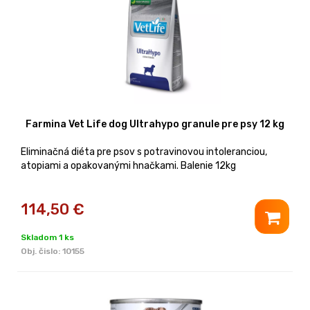
Farmina Vet Life dog Ultrahypo granule pre psy 12 kg
Eliminačná diéta pre psov s potravinovou intoleranciou,
atopiami a opakovanými hnačkami. Balenie 12kg
114,50
€
Skladom 1 ks
Obj. čislo:
10155