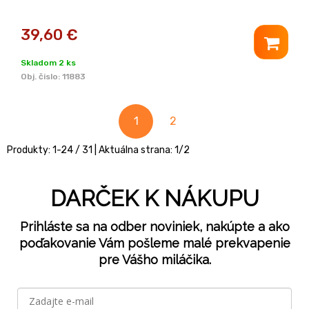
39,60
€
Skladom 2 ks
Obj. čislo:
11883
1
2
Produkty:
1
-
24
/
31
| Aktuálna strana:
1
/
2
DARČEK K NÁKUPU
Prihláste sa na odber noviniek, nakúpte a ako
poďakovanie Vám pošleme malé prekvapenie
pre Vášho miláčika.