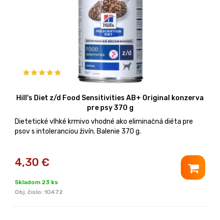
Hill's Diet z/d Food Sensitivities AB+ Original konzerva
pre psy 370 g
Dietetické vlhké krmivo vhodné ako eliminačná diéta pre
psov s intoleranciou živín. Balenie 370 g.
4,30
€
Skladom 23 ks
Obj. čislo:
10472