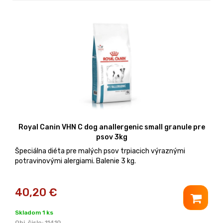
Royal Canin VHN C dog anallergenic small granule pre
psov 3kg
Špeciálna diéta pre malých psov trpiacich výraznými
potravinovými alergiami. Balenie 3 kg.
40,20
€
Skladom 1 ks
Obj. čislo:
11410