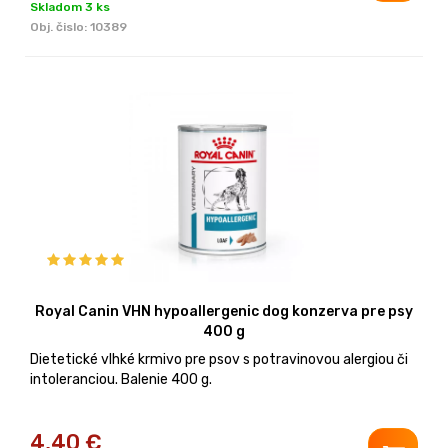
Skladom 3 ks
Obj. čislo:
10389
Royal Canin VHN hypoallergenic dog konzerva pre psy
400 g
Dietetické vlhké krmivo pre psov s potravinovou alergiou či
intoleranciou. Balenie 400 g.
4,40
€