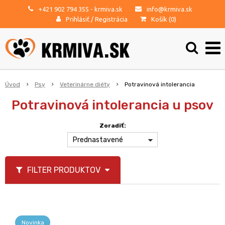
+421 902 794 355
- krmiva.sk
info@krmiva.sk
Prihlásiť
/
Registrácia
Košík (
0
)
Úvod
Psy
Veterinárne diéty
Potravinová intolerancia
Potravinová intolerancia u psov
Zoradiť:
Prednastavené
FILTER PRODUKTOV
Novinka