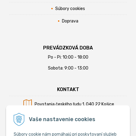
Súbory cookies
Doprava
PREVÁDZKOVÁ DOBA
Po - Pi: 10:00 - 18:00
Sobota: 9:00 - 13:00
KONTAKT
Povstania českého ľudu 1, 040 22 Košice
Mobil:
+421 902 794 355
Vaše nastavenie cookies
E-mail:
info@krmiva.sk
Súbory cookie nám pomáhajú pri poskytovaní služieb