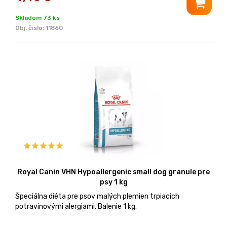
Skladom 73 ks
Obj. čislo:
11860
Royal Canin VHN Hypoallergenic small dog granule pre
psy 1 kg
Špeciálna diéta pre psov malých plemien trpiacich
potravinovými alergiami. Balenie 1 kg.