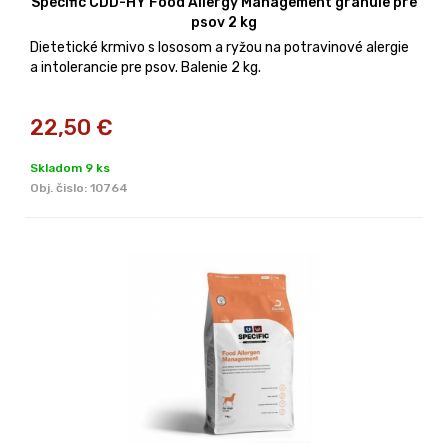
Specific CDD-HY Food Allergy Management granule pre
psov 2 kg
Dietetické krmivo s lososom a ryžou na potravinové alergie
a intolerancie pre psov. Balenie 2 kg.
22,50
€
Skladom 9 ks
Obj. čislo:
10764