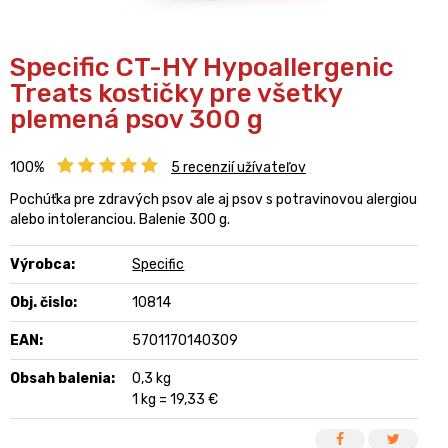
Specific CT-HY Hypoallergenic
Treats kostičky pre všetky
plemená psov 300 g
100%
5
recenzií užívateľov
Pochúťka pre zdravých psov ale aj psov s potravinovou alergiou
alebo intoleranciou. Balenie 300 g.
Výrobca:
Specific
Obj. čislo:
10814
EAN:
5701170140309
Obsah balenia:
0,3 kg
1 kg = 19,33 €