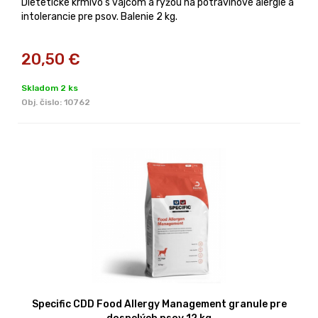
Dietetické krmivo s vajcom a ryžou na potravinové alergie a
intolerancie pre psov. Balenie 2 kg.
20,50
€
Skladom 2 ks
Obj. čislo:
10762
Specific CDD Food Allergy Management granule pre