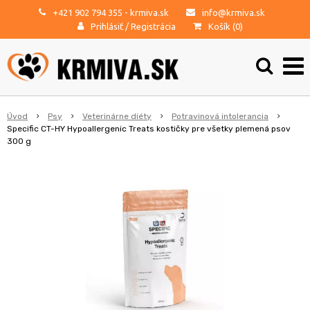
+421 902 794 355
- krmiva.sk
info@krmiva.sk
Prihlásiť
/
Registrácia
Košík (
0
)
Úvod
Psy
Veterinárne diéty
Potravinová intolerancia
Specific CT-HY Hypoallergenic Treats kostičky pre všetky plemená psov
300 g