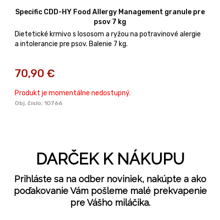
Specific CDD-HY Food Allergy Management granule pre
psov 7 kg
Dietetické krmivo s lososom a ryžou na potravinové alergie
a intolerancie pre psov. Balenie 7 kg.
70,90
€
Produkt je momentálne nedostupný.
Obj. čislo:
10766
DARČEK K NÁKUPU
Prihláste sa na odber noviniek, nakúpte a ako
poďakovanie Vám pošleme malé prekvapenie
pre Vášho miláčika.