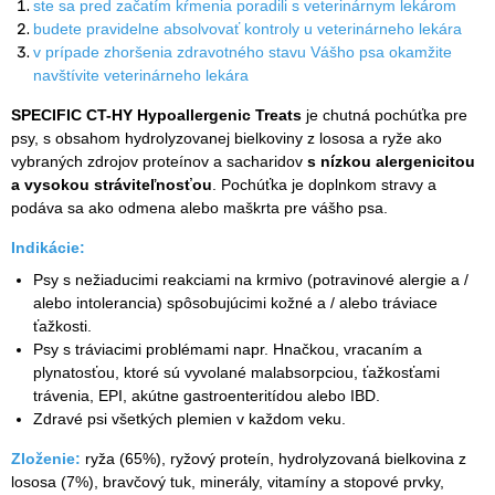
ste sa pred začatím kŕmenia poradili s veterinárnym lekárom
budete pravidelne absolvovať kontroly u veterinárneho lekára
v prípade zhoršenia zdravotného stavu Vášho psa okamžite
navštívite veterinárneho lekára
SPECIFIC CT-HY Hypoallergenic Treats
je chutná pochúťka pre
psy, s obsahom hydrolyzovanej bielkoviny z lososa a ryže ako
vybraných zdrojov proteínov a sacharidov
s nízkou alergenicitou
a vysokou stráviteľnosťou
. Pochúťka je doplnkom stravy a
podáva sa ako odmena alebo maškrta pre vášho psa.
Indikácie:
Psy s nežiaducimi reakciami na krmivo (potravinové alergie a /
alebo intolerancia) spôsobujúcimi kožné a / alebo tráviace
ťažkosti.
Psy s tráviacimi problémami napr. Hnačkou, vracaním a
plynatosťou, ktoré sú vyvolané malabsorpciou, ťažkosťami
trávenia, EPI, akútne gastroenteritídou alebo IBD.
Zdravé psi všetkých plemien v každom veku.
Zloženie:
ryža (65%), ryžový proteín, hydrolyzovaná bielkovina z
lososa (7%), bravčový tuk, minerály, vitamíny a stopové prvky,