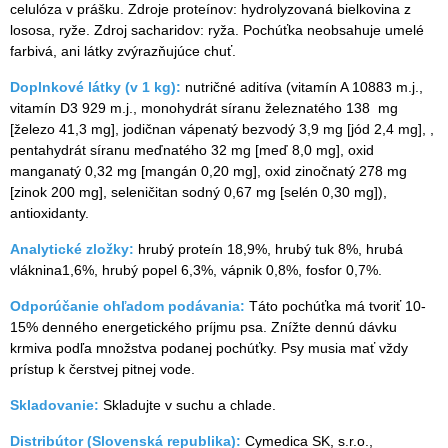
celulóza v prášku. Zdroje proteínov: hydrolyzovaná bielkovina z
lososa, ryže. Zdroj sacharidov: ryža. Pochúťka neobsahuje umelé
farbivá, ani látky zvýrazňujúce chuť.
Doplnkové látky (v 1 kg):
nutričné aditíva (vitamín A 10883 m.j.,
vitamín D3 929 m.j., monohydrát síranu železnatého 138 mg
[železo 41,3 mg], jodičnan vápenatý bezvodý 3,9 mg [jód 2,4 mg], ,
pentahydrát síranu meďnatého 32 mg [meď 8,0 mg], oxid
manganatý 0,32 mg [mangán 0,20 mg], oxid zinočnatý 278 mg
[zinok 200 mg], seleničitan sodný 0,67 mg [selén 0,30 mg]),
antioxidanty.
Analytické zložky:
hrubý proteín 18,9%, hrubý tuk 8%, hrubá
vláknina1,6%, hrubý popel 6,3%, vápnik 0,8%, fosfor 0,7%.
Odporúčanie ohľadom podávania:
Táto pochúťka má tvoriť 10-
15% denného energetického príjmu psa. Znížte dennú dávku
krmiva podľa množstva podanej pochúťky. Psy musia mať vždy
prístup k čerstvej pitnej vode.
Skladovanie:
Skladujte v suchu a chlade.
Distribútor (Slovenská republika):
Cymedica SK, s.r.o.,