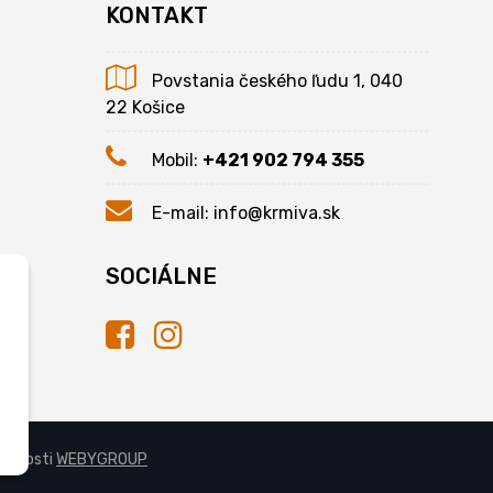
KONTAKT
Povstania českého ľudu 1, 040
22 Košice
Mobil:
+421 902 794 355
E-mail:
info@krmiva.sk
SOCIÁLNE
očnosti
WEBYGROUP