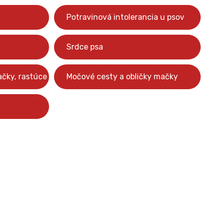
Potravinová intolerancia u psov
Srdce psa
ačky, rastúce mačatá
Močové cesty a obličky mačky