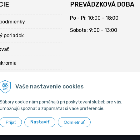
CIE
PREVÁDZKOVÁ DOBA
Po - Pi: 10:00 - 18:00
podmienky
Sobota: 9:00 - 13:00
ý poriadok
ovať
úkromia
kies
Vaše nastavenie cookies
Súbory cookie nám pomáhajú pri poskytovaní služieb pre vás.
Umožňujú spoznať a zapamätať si vaše preferencie.
Nastaviť
Prijať
Odmietnuť
Chovateľské potreby •
tvorba eshopu cez UNIobchod
,
webhosting
spol