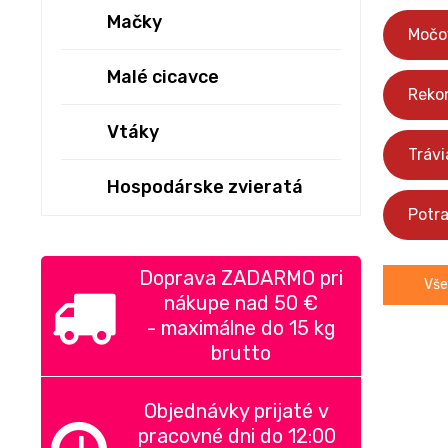
Mačky
Močov
Malé cicavce
Reko
Vtáky
Trávi
Hospodárske zvieratá
Potra
Doprava ZADARMO pri
Vše
nákupe nad
50 €
-
maximálne do 15 kg
brutto
Objednávky prijaté v
pracovné dni do 12:00