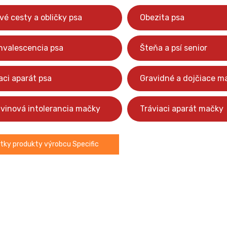
é cesty a obličky psa
Obezita psa
nvalescencia psa
Šteňa a psí senior
aci aparát psa
Gravidné a dojčiace m
vinová intolerancia mačky
Tráviaci aparát mačky
tky produkty výrobcu Specific