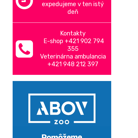
expedujeme v ten istý
deň
Kontakty
E-shop +421 902 794
355
Veterinárna ambulancia
+421 948 212 397