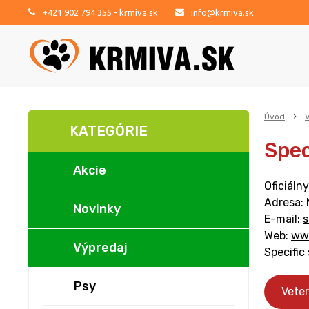
+421 902 794 355
- krmiva.sk
info@krmiva.sk
Úvod
KATEGÓRIE
Spec
Akcie
Oficiáln
Adresa:
Novinky
E-mail:
s
Web:
ww
Výpredaj
Specific
Psy
Veter