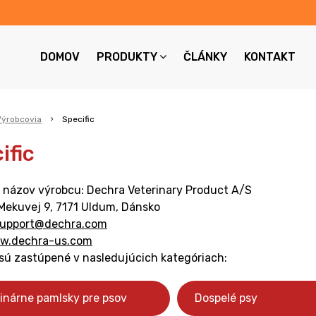
DOMOV
PRODUKTY
ČLÁNKY
KONTAKT
Výrobcovia
Specific
ific
y názov výrobcu:
Dechra Veterinary Product A/S
Mekuvej 9, 7171 Uldum, Dánsko
upport@dechra.com
w.dechra-us.com
 sú zastúpené v nasledujúcich kategóriach:
inárne pamlsky pre psov
Dospelé psy