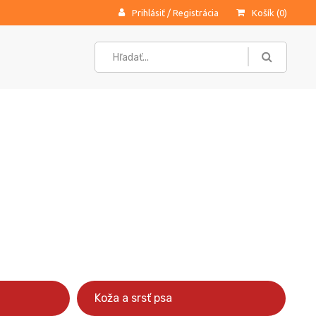
Prihlásiť
/
Registrácia
Košík (
0
)
Koža a srsť psa