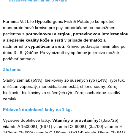
Farmina Vet Life Hypoallergenic Fish & Potato je kompletné
monoproteínové krmivo pre psy, odporúčané na manažment
pacientov s
potravinovou alergiou
,
potravinovou intoleranciou
a zlepšenie
kvality kože a srsti
v prípade
dermatóz
a
nadmerného
vypadávania srsti
. Krmivo podávajte minimálne po
dobu 3 - 8 týždňov. Po vymiznutí symptómov je krmivo možné
podávať natrvalo.
Zloženie:
Sladký zemiak (69%), bielkoviny zo sušených rýb (14%), rybí tuk,
uhličitan vápenatý, monodikalciumfosfát, chlorid sodný. Zdroj
bielkovín: bielkoviny zo sušených rýb. Zdroj sacharidov: sladký
zemiak.
Prídavné doplnkové látky na 1 kg:
Výživové doplnkové látky:
Vitamíny a provitamíny:
(3a672b)
vitamín A 15000IU; (E671) vitamín D3 900IU; (3a700) vitamín E
150mg; (3a300) vitamín C 150mg; (3a314) niacín 38mg; (3a841)