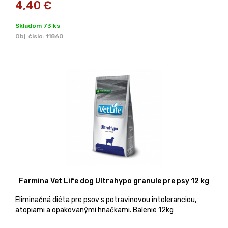
4,40
€
Skladom 73 ks
Obj. čislo:
11860
Farmina Vet Life dog Ultrahypo granule pre psy 12 kg
Eliminačná diéta pre psov s potravinovou intoleranciou,
atopiami a opakovanými hnačkami. Balenie 12kg