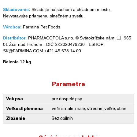
Skladovanie:
Skladujte na suchom a chladnom mieste.
Nevystavujte priamemu slnečnému svetlu.
Výrobca:
Farmina Pet Foods
Distribútor:
PHARMACOPOLA s.r.o. © Svätokrížske nám. 11, 965
01 Žiar nad Hronom - DIČ SK2020479230 - ESHOP-
SK@FARMINA.COM +421 45 678 14 00
Balenie 12 kg
Parametre
Vek psa
pre dospelé psy
Veľkosť plemena
veľmi malé, malé, stredné, veľké, obrie
Zloženie
Bez obilnín