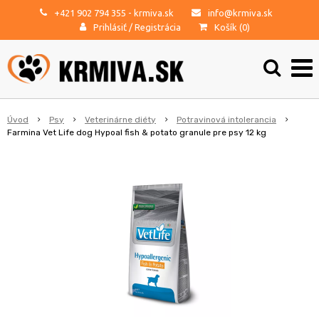
+421 902 794 355
- krmiva.sk
info@krmiva.sk
Prihlásiť
/
Registrácia
Košík (
0
)
Úvod
Psy
Veterinárne diéty
Potravinová intolerancia
Farmina Vet Life dog Hypoal fish & potato granule pre psy 12 kg