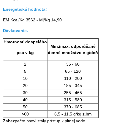
Energetická hodnota:
EM Kcal/Kg 3562 - Mj/Kg 14,90
Dávkovanie:
Hmotnosť dospeléh
o
Min./max. odporúčané
psa v kg
denné množstvo v g/deň
2
35 - 60
5
65 - 120
10
110 - 200
20
185 - 345
30
255 - 465
40
315 - 580
50
370 - 685
>60
6,5 - 11,5 g/kg ž.hm
Zabezpečte psovi stály prístup k pitnej vode