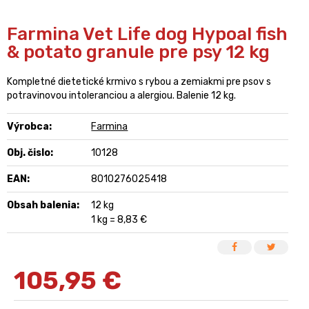
Farmina Vet Life dog Hypoal fish
& potato granule pre psy 12 kg
Kompletné dietetické krmivo s rybou a zemiakmi pre psov s
potravinovou intoleranciou a alergiou. Balenie 12 kg.
Výrobca:
Farmina
Obj. čislo:
10128
EAN:
8010276025418
Obsah balenia:
12 kg
1 kg = 8,83 €
105,95
€