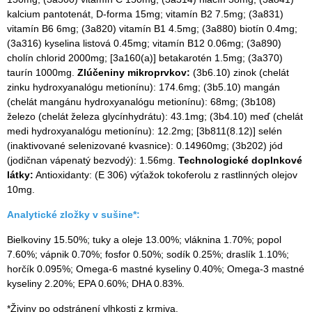
kalcium pantotenát, D-forma 15mg; vitamín B2 7.5mg; (3a831)
vitamín B6 6mg; (3a820) vitamín B1 4.5mg; (3a880) biotín 0.4mg;
(3a316) kyselina listová 0.45mg; vitamín B12 0.06mg; (3a890)
cholín chlorid 2000mg; [3a160(a)] betakarotén 1.5mg; (3a370)
taurín 1000mg.
Zlúčeniny mikroprvkov:
(3b6.10) zinok (chelát
zinku hydroxyanalógu metionínu): 174.6mg; (3b5.10) mangán
(chelát mangánu hydroxyanalógu metionínu): 68mg; (3b108)
železo (chelát železa glycínhydrátu): 43.1mg; (3b4.10) meď (chelát
medi hydroxyanalógu metionínu): 12.2mg; [3b811(8.12)] selén
(inaktivované selenizované kvasnice): 0.14960mg; (3b202) jód
(jodičnan vápenatý bezvodý): 1.56mg.
Technologické doplnkové
látky:
Antioxidanty: (E 306) výťažok tokoferolu z rastlinných olejov
10mg.
Analytické zložky v sušine*:
Bielkoviny 15.50%; tuky a oleje 13.00%; vláknina 1.70%; popol
7.60%; vápnik 0.70%; fosfor 0.50%; sodík 0.25%; draslík 1.10%;
horčík 0.095%; Omega-6 mastné kyseliny 0.40%; Omega-3 mastné
kyseliny 2.20%; EPA 0.60%; DHA 0.83%.
*Živiny po odstránení vlhkosti z krmiva.