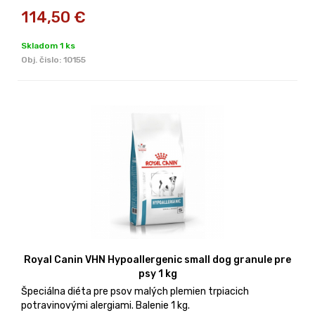
114,50
€
Skladom 1 ks
Obj. čislo:
10155
Royal Canin VHN Hypoallergenic small dog granule pre
psy 1 kg
Špeciálna diéta pre psov malých plemien trpiacich
potravinovými alergiami. Balenie 1 kg.