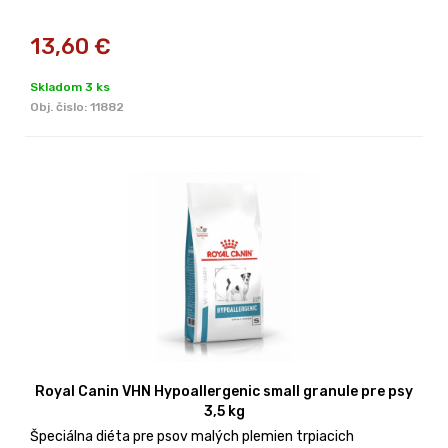
13,60
€
Skladom 3 ks
Obj. čislo:
11882
Royal Canin VHN Hypoallergenic small granule pre psy
3,5 kg
Špeciálna diéta pre psov malých plemien trpiacich