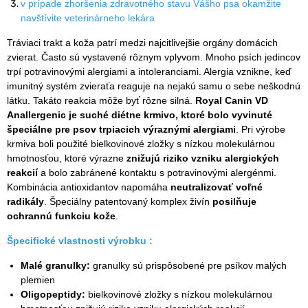
v prípade zhoršenia zdravotného stavu Vášho psa okamžite
navštívite veterinárneho lekára
Tráviaci trakt a koža patrí medzi najcitlivejšie orgány domácich
zvierat. Často sú vystavené rôznym vplyvom. Mnoho psích jedincov
trpí potravinovými alergiami a intoleranciami. Alergia vznikne, keď
imunitný systém zvieraťa reaguje na nejakú samu o sebe neškodnú
látku. Takáto reakcia môže byť rôzne silná.
Royal Canin VD
Anallergenic je suché diétne krmivo, ktoré bolo vyvinuté
špeciálne pre psov trpiacich výraznými alergiami
. Pri výrobe
krmiva boli použité bielkovinové zložky s nízkou molekulárnou
hmotnosťou, ktoré výrazne
znižujú riziko vzniku alergických
reakcií
a bolo zabránené kontaktu s potravinovými alergénmi.
Kombinácia antioxidantov napomáha
neutralizovať voľné
radikály
. Špeciálny patentovaný komplex živín
posilňuje
ochrannú funkciu kože
.
Špecifické vlastnosti výrobku :
Malé granulky:
granulky sú prispôsobené pre psíkov malých
plemien
Oligopeptidy:
bielkovinové zložky s nízkou molekulárnou