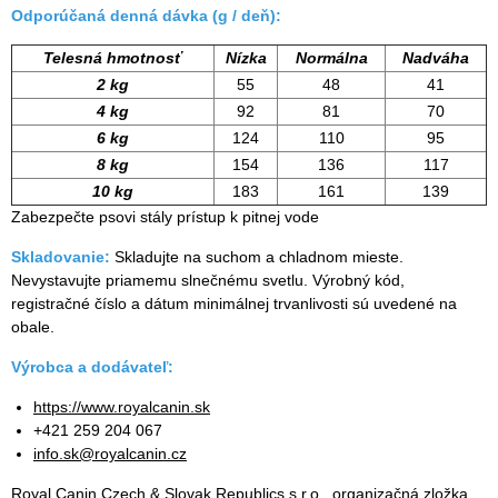
Odporúčaná denná dávka (g / deň):
Telesná hmotnosť
Nízka
Normálna
Nadváha
2 kg
55
48
41
4 kg
92
81
70
6 kg
124
110
95
8 kg
154
136
117
10 kg
183
161
139
Zabezpečte psovi stály prístup k pitnej vode
Skladovanie:
Skladujte na suchom a chladnom mieste.
Nevystavujte priamemu slnečnému svetlu. Výrobný kód,
registračné číslo a dátum minimálnej trvanlivosti sú uvedené na
obale.
Výrobca a dodávateľ:
https://www.royalcanin.sk
+421 259 204 067
info.sk@royalcanin.cz
Royal Canin Czech & Slovak Republics s.r.o., organizačná zložka