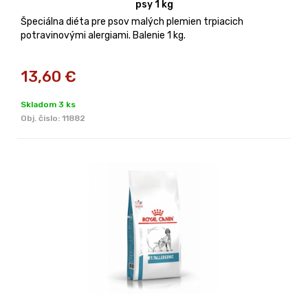
psy 1 kg
Špeciálna diéta pre psov malých plemien trpiacich
potravinovými alergiami. Balenie 1 kg.
13,60
€
Skladom 3 ks
Obj. čislo:
11882