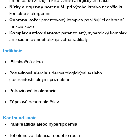
hmotnosťou znižujú riziko vzniku alergických reakcií
Nízky alergénny potenciál:
pri výrobe krmiva nedošlo ku
kontaktu s alergénmi
Ochrana kože:
patentovaný komplex posilňujúci ochrannú
funkciu kože
Komplex antioxidantov:
patentovaný, synergický komplex
antioxidantov neutralizuje voľné radikály
Indikácie :
Eliminačná diéta.
Potravinová alergia s dermatologickými a/alebo
gastrointestinálnymi príznakmi.
Potravinová intolerancia.
Zápalové ochorenie čriev.
Kontraindikácie :
Pankreatitída alebo hyperlipidémia.
Tehotenstvo, laktácia, obdobie rastu.