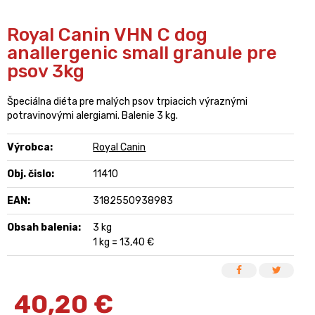
Royal Canin VHN C dog
anallergenic small granule pre
psov 3kg
Špeciálna diéta pre malých psov trpiacich výraznými
potravinovými alergiami. Balenie 3 kg.
Výrobca:
Royal Canin
Obj. čislo:
11410
EAN:
3182550938983
Obsah balenia:
3 kg
1 kg = 13,40 €
40,20
€