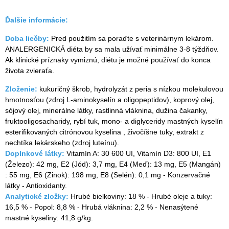
Ďalšie informácie:
Doba liečby:
Pred použitím sa poraďte s veterinárnym lekárom.
ANALERGENICKÁ diéta by sa mala užívať minimálne 3-8 týždňov.
Ak klinické príznaky vymiznú, diétu je možné používať do konca
života zvieraťa.
Zloženie:
kukuričný škrob, hydrolyzát z peria s nízkou molekulovou
hmotnosťou (zdroj L-aminokyselín a oligopeptidov), koprový olej,
sójový olej, minerálne látky, rastlinná vláknina, dužina čakanky,
fruktooligosacharidy, rybí tuk, mono- a diglyceridy mastných kyselín
esterifikovaných citrónovou kyselina , živočíšne tuky, extrakt z
nechtíka lekárskeho (zdroj luteínu).
Doplnkové látky:
Vitamín A: 30 600 UI, Vitamín D3: 800 UI, E1
(Železo): 42 mg, E2 (Jód): 3,7 mg, E4 (Meď): 13 mg, E5 (Mangán)
: 55 mg, E6 (Zinok): 198 mg, E8 (Selén): 0,1 mg - Konzervačné
látky - Antioxidanty.
Analytické zložky:
Hrubé bielkoviny: 18 % - Hrubé oleje a tuky:
16,5 % - Popol: 8,8 % - Hrubá vláknina: 2,2 % - Nenasýtené
mastné kyseliny: 41,8 g/kg.