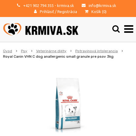
+421 902 794 355
- krmiva.sk
info@krmiva.sk
Prihlásiť
/
Registrácia
Košík (
0
)
Úvod
Psy
Veterinárne diéty
Potravinová intolerancia
Royal Canin VHN C dog anallergenic small granule pre psov 3kg