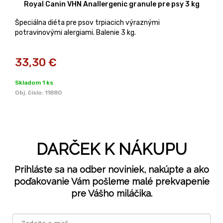
Royal Canin VHN Anallergenic granule pre psy 3 kg
Špeciálna diéta pre psov trpiacich výraznými
potravinovými alergiami. Balenie 3 kg.
33,30
€
Skladom 1 ks
Obj. čislo:
11880
DARČEK K NÁKUPU
Prihláste sa na odber noviniek, nakúpte a ako
poďakovanie Vám pošleme malé prekvapenie
pre Vášho miláčika.