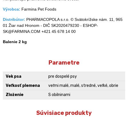
Výrobca:
Farmina Pet Foods
Distribútor:
PHARMACOPOLA s.r.o. © Svätokrížske nám. 11, 965
01 Žiar nad Hronom - DIČ SK2020479230 - ESHOP-
SK@FARMINA.COM +421 45 678 14 00
Balenie 2 kg
Parametre
Vek psa
pre dospelé psy
Veľkosť plemena
veľmi malé, malé, stredné, veľké, obrie
Zloženie
S obilninami
Súvisiace produkty