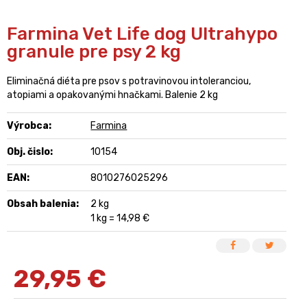
Farmina Vet Life dog Ultrahypo
granule pre psy 2 kg
Eliminačná diéta pre psov s potravinovou intoleranciou,
atopiami a opakovanými hnačkami. Balenie 2 kg
Výrobca:
Farmina
Obj. čislo:
10154
EAN:
8010276025296
Obsah balenia:
2 kg
1 kg = 14,98 €
29,95
€