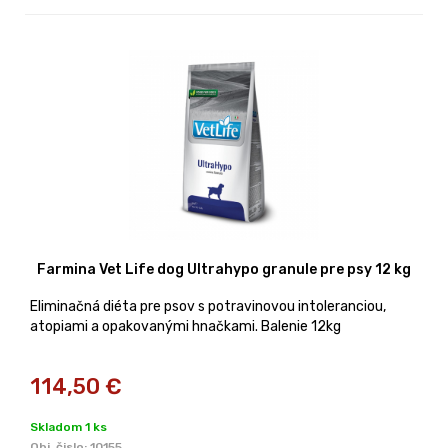
Farmina Vet Life dog Ultrahypo granule pre psy 12 kg
Eliminačná diéta pre psov s potravinovou intoleranciou,
atopiami a opakovanými hnačkami. Balenie 12kg
114,50
€
Skladom 1 ks
Obj. čislo:
10155