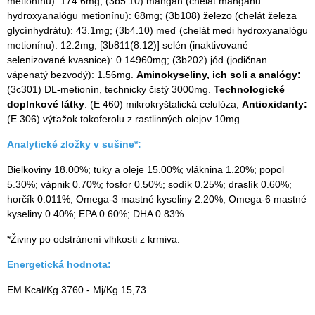
metionínu): 174.6mg; (3b5.10) mangán (chelát mangánu
hydroxyanalógu metionínu): 68mg; (3b108) železo (chelát železa
glycínhydrátu): 43.1mg; (3b4.10) meď (chelát medi hydroxyanalógu
metionínu): 12.2mg; [3b811(8.12)] selén (inaktivované
selenizované kvasnice): 0.14960mg; (3b202) jód (jodičnan
vápenatý bezvodý): 1.56mg.
Aminokyseliny, ich soli a analógy:
(3c301) DL-metionín, technicky čistý 3000mg.
Technologické
doplnkové látky
: (E 460) mikrokryštalická celulóza;
Antioxidanty:
(E 306) výťažok tokoferolu z rastlinných olejov 10mg.
Analytické zložky v sušine*:
Bielkoviny 18.00%; tuky a oleje 15.00%; vláknina 1.20%; popol
5.30%; vápnik 0.70%; fosfor 0.50%; sodík 0.25%; draslík 0.60%;
horčík 0.011%; Omega-3 mastné kyseliny 2.20%; Omega-6 mastné
kyseliny 0.40%; EPA 0.60%; DHA 0.83%.
*Živiny po odstránení vlhkosti z krmiva.
Energetická hodnota:
EM Kcal/Kg 3760 - Mj/Kg 15,73