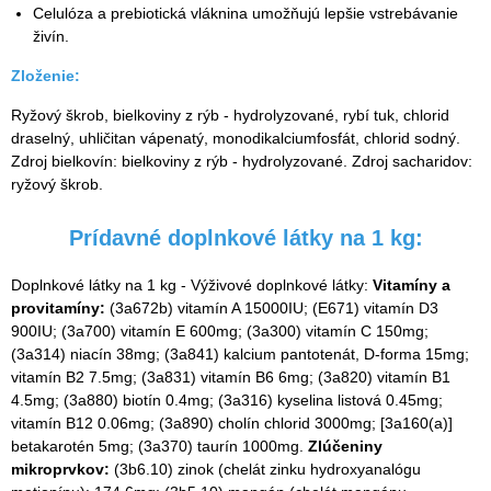
Celulóza a prebiotická vláknina umožňujú lepšie vstrebávanie
živín.
Zloženie:
Ryžový škrob, bielkoviny z rýb - hydrolyzované, rybí tuk, chlorid
draselný, uhličitan vápenatý, monodikalciumfosfát, chlorid sodný.
Zdroj bielkovín: bielkoviny z rýb - hydrolyzované. Zdroj sacharidov:
ryžový škrob.
Prídavné doplnkové látky na 1 kg:
Doplnkové látky na 1 kg - Výživové doplnkové látky:
Vitamíny a
provitamíny:
(3a672b) vitamín A 15000IU; (E671) vitamín D3
900IU; (3a700) vitamín E 600mg; (3a300) vitamín C 150mg;
(3a314) niacín 38mg; (3a841) kalcium pantotenát, D-forma 15mg;
vitamín B2 7.5mg; (3a831) vitamín B6 6mg; (3a820) vitamín B1
4.5mg; (3a880) biotín 0.4mg; (3a316) kyselina listová 0.45mg;
vitamín B12 0.06mg; (3a890) cholín chlorid 3000mg; [3a160(a)]
betakarotén 5mg; (3a370) taurín 1000mg.
Zlúčeniny
mikroprvkov:
(3b6.10) zinok (chelát zinku hydroxyanalógu