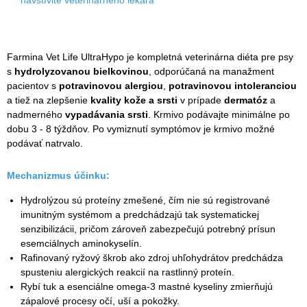
Farmina Vet Life UltraHypo je kompletná veterinárna diéta pre psy
s
hydrolyzovanou bielkovinou
, odporúčaná na manažment
pacientov s
potravinovou alergiou
,
potravinovou intoleranciou
a tiež na zlepšenie
kvality kože a srsti
v prípade
dermatóz
a
nadmerného
vypadávania srsti
. Krmivo podávajte minimálne po
dobu 3 - 8 týždňov. Po vymiznutí symptómov je krmivo možné
podávať natrvalo.
Mechanizmus účinku:
Hydrolýzou sú proteíny zmešené, čím nie sú registrované
imunitným systémom a predchádzajú tak systematickej
senzibilizácii, pričom zároveň zabezpečujú potrebný prísun
esemciálnych aminokyselín.
Rafinovaný ryžový škrob ako zdroj uhľohydrátov predchádza
spusteniu alergických reakcií na rastlinný proteín.
Rybí tuk a esenciálne omega-3 mastné kyseliny zmierňujú
zápalové procesy očí, uší a pokožky.