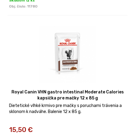
Skladom 12 ks
Obj. čislo:
11780
Royal Canin VHN gastro intestinal Moderate Calories
kapsička pre mačky 12 x 85 g
Dietetické vlhké krmivo pre mačky s poruchami trávenia a
sklonom k nadváhe. Balenie 12 x 85 g.
15,50
€