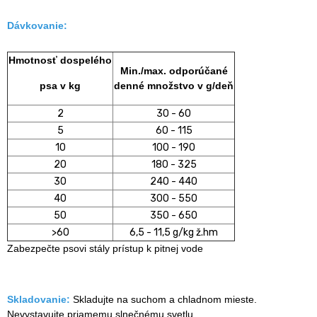
Dávkovanie:
Hmotnosť dospelého
Min./max. odporúčané
psa v kg
denné množstvo v g/deň
2
30 - 60
5
60 - 115
10
100 - 190
20
180 - 325
30
240 - 440
40
300 - 550
50
350 - 650
>60
6,5 - 11,5 g/kg ž.hm
Zabezpečte psovi stály prístup k pitnej vode
Skladovanie:
Skladujte na suchom a chladnom mieste.
Nevystavujte priamemu slnečnému svetlu.