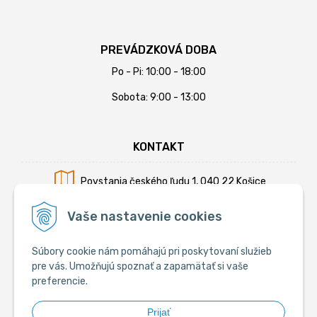
PREVÁDZKOVÁ DOBA
Po - Pi: 10:00 - 18:00
Sobota: 9:00 - 13:00
KONTAKT
Povstania českého ľudu 1, 040 22 Košice
Mobil:
+421 902 794 355
Vaše nastavenie cookies
E-mail:
info@krmiva.sk
Súbory cookie nám pomáhajú pri poskytovaní služieb
pre vás. Umožňujú spoznať a zapamätať si vaše
preferencie.
SOCIÁLNE
Prijať