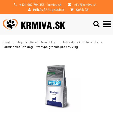
+421 902 794 355
- krmiva.sk
info@krmiva.sk
Prihlásiť
/
Registrácia
Košík (
0
)
Úvod
Psy
Veterinárne diéty
Potravinová intolerancia
Farmina Vet Life dog Ultrahypo granule pre psy 2 kg